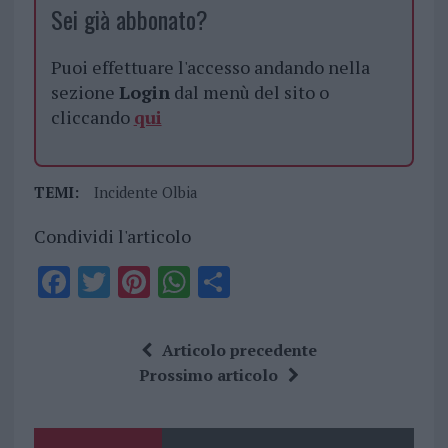
Sei già abbonato?
Puoi effettuare l'accesso andando nella
sezione
Login
dal menù del sito o
cliccando
qui
TEMI:
Incidente Olbia
Condividi l'articolo
F
T
Pi
W
S
a
w
n
h
h
ce
it
te
at
a
Articolo precedente
b
te
re
s
re
Prossimo articolo
o
r
st
A
o
p