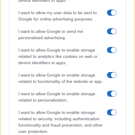
I nostri cari
device identifiers in apps.
I want to allow my user data to be sent to
Google for online advertising purposes.
Giovannimaria Cabras
I want to allow Google to send me
personalized advertising.
I want to allow Google to enable storage
related to analytics like cookies on web or
device identifiers in apps.
I want to allow Google to enable storage
Invia un Comunicato Stampa
|
Pubblicità
|
Segnala
related to functionality of the website or app.
I want to allow Google to enable storage
related to personalization.
I want to allow Google to enable storage
Vuoi rimanere sempre aggiornato?
related to security, including authentication
functionality and fraud prevention, and other
Iscriviti alla newsletter di Gallura Oggi e ricevi le nostre
user protection.
email periodiche contenenti le ultime notizie pubblicate