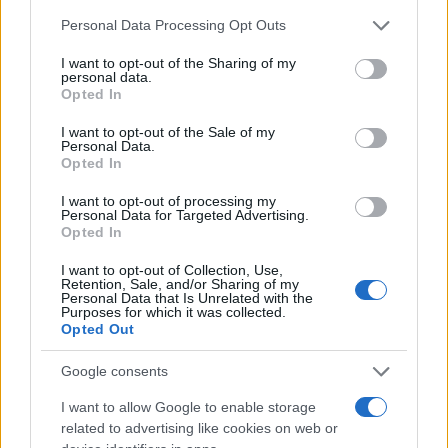
Please note that this website/app uses one or more Google
Mario Malu
Personal Data Processing Opt Outs
services and may gather and store information including but
not limited to your visit or usage behaviour. You may click to
I want to opt-out of the Sharing of my
personal data.
grant or deny consent to Google and its third-party tags to
Opted In
use your data for below specified purposes in below Google
Paolo Pinna
consent section.
I want to opt-out of the Sale of my
Personal Data.
Opted In
Martina Agostina Diturco
I want to opt-out of processing my
Personal Data for Targeted Advertising.
Opted In
I want to opt-out of Collection, Use,
I nostri cari
Retention, Sale, and/or Sharing of my
Personal Data that Is Unrelated with the
Purposes for which it was collected.
Opted Out
I nostri cari
Google consents
I want to allow Google to enable storage
related to advertising like cookies on web or