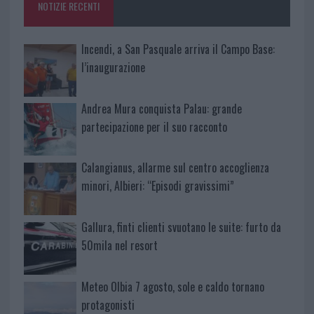
NOTIZIE RECENTI
k
p
Incendi, a San Pasquale arriva il Campo Base:
l’inaugurazione
Andrea Mura conquista Palau: grande
partecipazione per il suo racconto
Calangianus, allarme sul centro accoglienza
minori, Albieri: “Episodi gravissimi”
Gallura, finti clienti svuotano le suite: furto da
50mila nel resort
Meteo Olbia 7 agosto, sole e caldo tornano
protagonisti