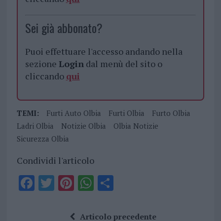
Sei già abbonato?
Puoi effettuare l'accesso andando nella
sezione
Login
dal menù del sito o
cliccando
qui
TEMI:
Furti Auto Olbia
Furti Olbia
Furto Olbia
Ladri Olbia
Notizie Olbia
Olbia Notizie
Sicurezza Olbia
Condividi l'articolo
F
T
Pi
W
S
a
w
n
h
h
ce
it
te
at
a
Articolo precedente