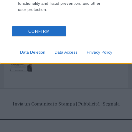
I nostri cari
functionality and fraud prevention, and other
user protection.
I nostri cari
CONFIRM
Giovannimaria Cabras
Data Deletion
Data Access
Privacy Policy
Invia un Comunicato Stampa
|
Pubblicità
|
Segnala