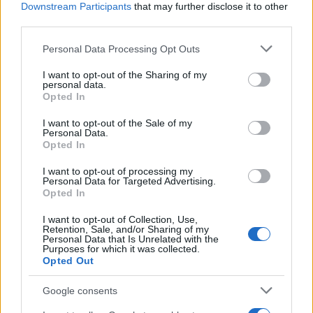
Downstream Participants
that may further disclose it to other
third parties.
Porto Rotondo ospita la grande sfida della vela
Please note that this website/app uses one or more Google
Personal Data Processing Opt Outs
nell’estate 2026
services and may gather and store information including but
not limited to your visit or usage behaviour. You may click to
I want to opt-out of the Sharing of my
personal data.
grant or deny consent to Google and its third-party tags to
Controlli all’aeroporto di Olbia, sequestrati
Opted In
use your data for below specified purposes in below Google
caviale e sabbia rubata
consent section.
I want to opt-out of the Sale of my
Personal Data.
Opted In
Migliori cliniche di estetica medicale avanzata
in Europa: classifica dei 5 centri di riferimento
I want to opt-out of processing my
Personal Data for Targeted Advertising.
pe…
Opted In
I want to opt-out of Collection, Use,
Retention, Sale, and/or Sharing of my
Personal Data that Is Unrelated with the
Purposes for which it was collected.
Opted Out
Google consents