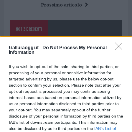
b
te
re
s
re
Prossimo articolo
o
r
st
A
o
p
NOTIZIE RECENTI
k
p
Raid nelle campagne di Berchidda, rischio per
Galluraoggi.it -
Do Not Process My Personal
Information
la rete elettrica
If you wish to opt-out of the sale, sharing to third parties, or
Monte Pino, via i cancelli del cantiere: la Gallura
processing of your personal or sensitive information for
ritrova la strada
targeted advertising by us, please use the below opt-out
section to confirm your selection. Please note that after your
opt-out request is processed you may continue seeing
Nuovi stalli residenti a Palau, il Comune
interest-based ads based on personal information utilized by
completa l’iter
us or personal information disclosed to third parties prior to
your opt-out. You may separately opt-out of the further
disclosure of your personal information by third parties on the
Film internazionale, casting per comparse in
IAB’s list of downstream participants. This information may
Costa Smeralda
also be disclosed by us to third parties on the
IAB’s List of