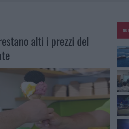
25, PAURA TRA OLBIA E ARZACHENA
NCIALE AD ARZACHENA, UN FERITO
CON AVIS OLBIA AL DELTA CENTER
NOT
A SMERALDA, 20 ARRESTI E 135 DENUNCE
restano alti i prezzi del
ate