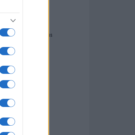
I nostri cari
Giovannimaria Cabras