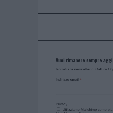
b
te
re
s
re
o
r
st
A
o
p
k
p
Vuoi rimanere sempre agg
Iscriviti alla newsletter di Gallura O
*
Indirizzo email
Privacy
Utilizziamo Mailchimp come piatt