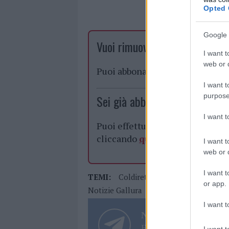
Opted 
Google 
Vuoi rimuovere le pubblicità n
I want t
web or d
Puoi abbonarti a
soli € 1,10 al
I want t
purpose
Sei già abbonato?
I want 
Puoi effettuare l'accesso andan
cliccando
qui
I want t
web or d
I want t
TEMI:
Coldiretti
Estate
Gelaterie A
or app.
Notizie Gallura
Sassari
I want t
Notizie in tempo r
Entra nel canale tele
I want t