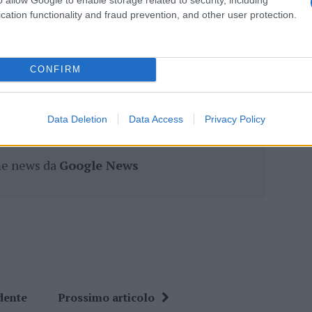
cation functionality and fraud prevention, and other user protection.
lazioni, i tuoi video e le tue foto
CONFIRM
ro +39 345 356 7512
Data Deletion
Data Access
Privacy Policy
ime news da
Google News
dente
Prossimo articolo