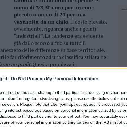
Gallura è ormai difficile spendere
meno di 3/3,50 euro per un cono
piccolo o meno di 20 per una
vaschetta da un chilo
. Il costo elevato,
ovviamente, riguarda anche i gelati
“industriali”. La tendenza era evidente
già dallo scorso anno su tutto il
nessero delle differenze su base territoriale.
tile far riferimento ad una classifica stilata nel
smo no profit
. Questa prendeva in
 un chilo venduta negli esercizi
pali città italiane. Tra i due estremi – Firenze
i.it -
Do Not Process My Personal Information
ova ultima con 4,55 – si posizionava
Sassari al
chilo
.
to opt-out of the sale, sharing to third parties, or processing of your per
formation for targeted advertising by us, please use the below opt-out s
di gelato: le migliori gelaterie in Gallura
r selection. Please note that after your opt-out request is processed y
eing interest-based ads based on personal information utilized by us or
disclosed to third parties prior to your opt-out. You may separately opt-
losure of your personal information by third parties on the IAB’s list of
NEC