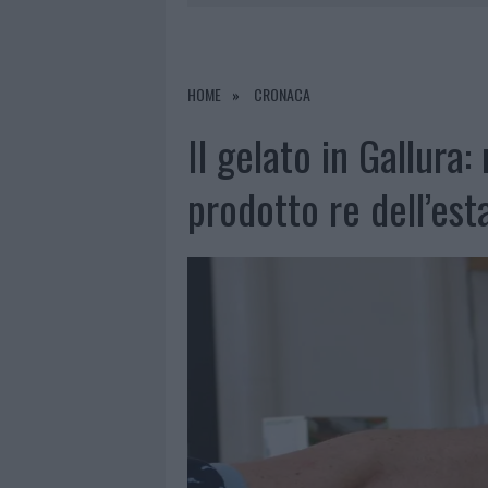
9 AGOSTO 2026
|
INCIDENTE SULLA PROVINCIALE 1
9 AGOSTO 2026
|
INCIDENTE SULLA STRADA PROVI
8 AGOSTO 2026
|
SANGUE, MUSICA E SOLIDARIETÀ 
HOME
CRONACA
9 AGOSTO 2026
|
CONTROLLI RAFFORZATI IN COST
Il gelato in Gallura: 
prodotto re dell’est