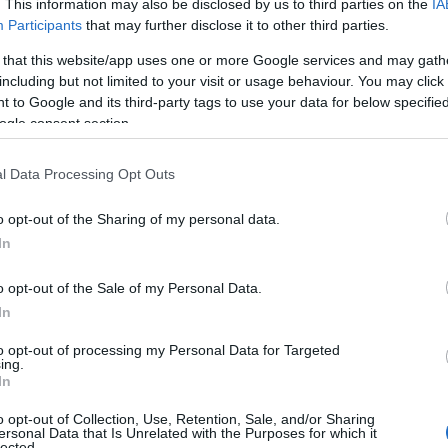
. This information may also be disclosed by us to third parties on the
IA
Participants
that may further disclose it to other third parties.
ti Istat 2023, il prezzo medio dei gelati, a
 that this website/app uses one or more Google services and may gath
n aumento medio del
+23% rispetto allo stesso
including but not limited to your visit or usage behaviour. You may click 
escita dei costi dell’energia e delle materie
 to Google and its third-party tags to use your data for below specifi
ogle consent section.
trato +17%, il latte +21% e lo zucchero +54%.
ticolare, l’Italia è gravemente carente.
l Data Processing Opt Outs
 profit
, a crescere sono stati soprattutto i
 quelli confezionati. Tuttavia, anche coni e
o opt-out of the Sharing of my personal data.
ito dei rincari sensibili.
In
babilmente complice il caldo, l’italiano al
o opt-out of the Sale of my Personal Data.
o l’analisi Coldiretti su dati Istat 2023, sono
In
 Italia
, che permettono al gelato di realizzare
rdi
. Di fondamentale importanza anche il
to opt-out of processing my Personal Data for Targeted
ing.
ti di
Assoturismo Confesercenti
e
Associazione
In
anieri in Italia, per il gelato, hanno speso
o opt-out of Collection, Use, Retention, Sale, and/or Sharing
ersonal Data that Is Unrelated with the Purposes for which it
lected.