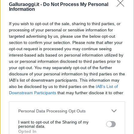
Galluraoggi.it -
Do Not Process My Personal
Information
Andrea Mura conquista Palau: grande
partecipazione per il suo racconto
If you wish to opt-out of the sale, sharing to third parties, or
processing of your personal or sensitive information for
Calangianus, allarme sul centro accoglienza
targeted advertising by us, please use the below opt-out
minori, Albieri: “Episodi gravissimi”
section to confirm your selection. Please note that after your
opt-out request is processed you may continue seeing
interest-based ads based on personal information utilized by
Gallura, finti clienti svuotano le suite: furto da
us or personal information disclosed to third parties prior to
your opt-out. You may separately opt-out of the further
50mila nel resort
disclosure of your personal information by third parties on the
IAB’s list of downstream participants. This information may
Meteo Olbia 7 agosto, sole e caldo tornano
also be disclosed by us to third parties on the
IAB’s List of
Downstream Participants
that may further disclose it to other
protagonisti
third parties.
Please note that this website/app uses one or more Google
Test tunnel Olbia: rampe chiuse ancora fino a
Personal Data Processing Opt Outs
services and may gather and store information including but
fine agosto
not limited to your visit or usage behaviour. You may click to
I want to opt-out of the Sharing of my
personal data.
grant or deny consent to Google and its third-party tags to
Opted In