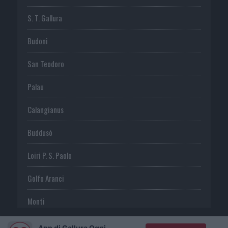
S. T. Gallura
Budoni
San Teodoro
Palau
Calangianus
Buddusò
Loiri P. S. Paolo
Golfo Aranci
Monti
Telti
App di Gallura Oggi