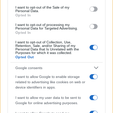
use your data for below specified purposes in below Google
consent section.
I want to opt-out of the Sale of my
Personal Data.
Opted In
I want to opt-out of processing my
Personal Data for Targeted Advertising.
Opted In
I want to opt-out of Collection, Use,
Retention, Sale, and/or Sharing of my
Personal Data that Is Unrelated with the
NECROLOGIE
Purposes for which it was collected.
Opted Out
Mario Malu
Google consents
I want to allow Google to enable storage
related to advertising like cookies on web or
device identifiers in apps.
Paolo Pinna
I want to allow my user data to be sent to
Google for online advertising purposes.
Martina Agostina Diturco