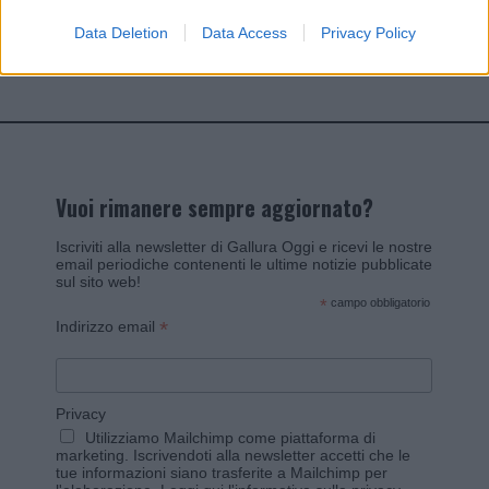
Data Deletion
Data Access
Privacy Policy
Invia un Comunicato Stampa
|
Pubblicità
|
Segnala
Vuoi rimanere sempre aggiornato?
Iscriviti alla newsletter di Gallura Oggi e ricevi le nostre
email periodiche contenenti le ultime notizie pubblicate
sul sito web!
*
campo obbligatorio
*
Indirizzo email
Privacy
Utilizziamo Mailchimp come piattaforma di
marketing. Iscrivendoti alla newsletter accetti che le
tue informazioni siano trasferite a Mailchimp per