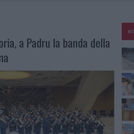
 BELLA ANCHE DAL VIVO: UN AMICO VIP SVELA COME FA
HE IL CENTRO ACCOGLIENZA MINORI CHIUDE
RO SPACCIO E DEGRADO: ESPLODE LA PROTESTA
NOT
SCEGLIERE LA SOLUZIONE IDEALE PER LA CASA E L’UFFICIO
ria, a Padru la banda della
na