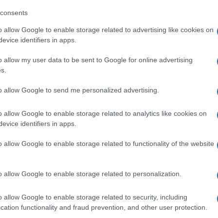
eale?
consents
gram di GalluraOggi.it
o allow Google to enable storage related to advertising like cookies on
evice identifiers in apps.
o allow my user data to be sent to Google for online advertising
lazioni, i tuoi video e le tue foto
s.
ro +39 345 356 7512
to allow Google to send me personalized advertising.
o allow Google to enable storage related to analytics like cookies on
evice identifiers in apps.
ime news da
Google News
o allow Google to enable storage related to functionality of the website
o allow Google to enable storage related to personalization.
o allow Google to enable storage related to security, including
cation functionality and fraud prevention, and other user protection.