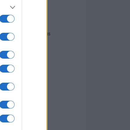
I nostri cari
Giovannimaria Cabras