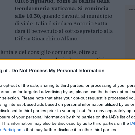
tutto riguardo, come la banda della
Gendarmeria vaticana. Si comincia
alle 10.30
, quando davanti al municipio
di viale Italia il sindaco Antonio Satta
darà il benvenuto al sottosegretario alla
Difesa Gioacchino Alfano.
iunta e del consiglio comunale, oltre ad
e a una rappresentanza di sindaci proventi da
giose, è prevista la presenza del vescovo
i.it -
Do Not Process My Personal Information
to opt-out of the sale, sharing to third parties, or processing of your per
della Gendarmeria vaticana, e si dirigerà verso
formation for targeted advertising by us, please use the below opt-out s
chetto d’onore deporrà la corona d’alloro. La
r selection. Please note that after your opt-out request is processed y
itorium del centro culturale di via Roma, dove
eing interest-based ads based on personal information utilized by us or
ti delle scuole medie ed elementari di Padru,
disclosed to third parties prior to your opt-out. You may separately opt-
losure of your personal information by third parties on the IAB’s list of
De Andrè e del Gruppo teatrale del’istituto
. This information may also be disclosed by us to third parties on the
IA
 momento di riflessione sul tema della
Participants
that may further disclose it to other third parties.
NEC
sione della manifestazione è prevista in