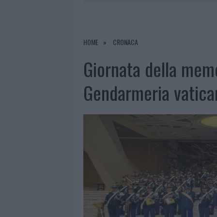
7 AGOSTO 2026
|
MICHELLE HUNZIKER IN GALLURA,
7 AGOSTO 2026
|
CALANGIANUS, DOPO LE POLEMIC
7 AGOSTO 2026
|
OLBIA, DIVIETO DI SOSTA CONT
HOME
CRONACA
7 AGOSTO 2026
|
PAUSA CAFFÈ IMPECCABILE: COME 
Giornata della memo
Gendarmeria vatica