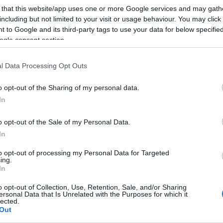
concerto della banda della Gendarmeria
 that this website/app uses one or more Google services and may gath
including but not limited to your visit or usage behaviour. You may click 
 to Google and its third-party tags to use your data for below specifi
ogle consent section.
l Data Processing Opt Outs
azionali?
o opt-out of the Sharing of my personal data.
In
 mese
cliccando
qui
o opt-out of the Sale of my Personal Data.
In
to opt-out of processing my Personal Data for Targeted
do nella sezione
Login
dal menù del sito o
ing.
In
o opt-out of Collection, Use, Retention, Sale, and/or Sharing
ersonal Data that Is Unrelated with the Purposes for which it
lected.
Out