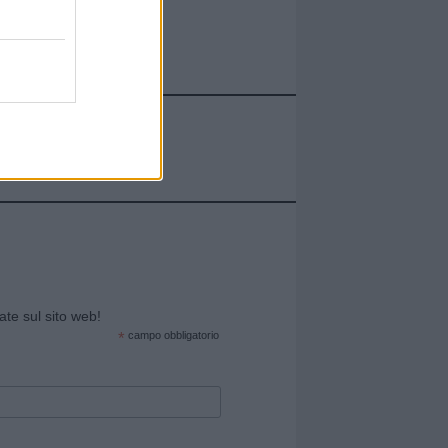
cate sul sito web!
*
campo obbligatorio