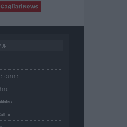
MUNI
io Pausania
chena
ddalena
Gallura