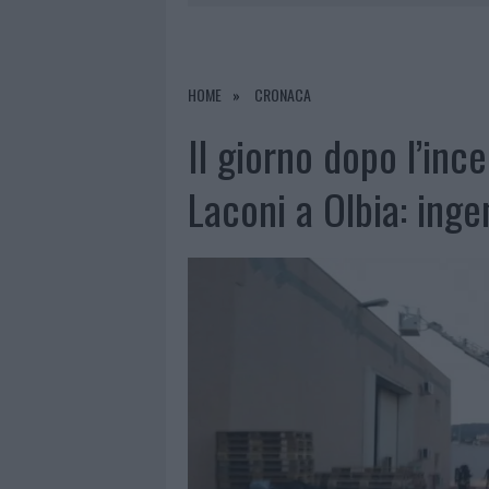
6 AGOSTO 2026
|
METEO OLBIA 7 AGOSTO, SOLE 
6 AGOSTO 2026
|
INCENDI, A SAN PASQUALE ARRIV
6 AGOSTO 2026
|
ANDREA MURA CONQUISTA PALAU
HOME
CRONACA
6 AGOSTO 2026
|
CALANGIANUS, ALLARME SUL CENT
Il giorno dopo l’inc
Laconi a Olbia: ingen