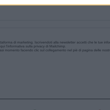
ggi e ricevi le nostre email periodiche contenenti le ultime notizie pubbli
aforma di marketing. Iscrivendoti alla newsletter accetti che le tue info
qui l'informativa sulla privacy di Mailchimp
.
siasi momento facendo clic sul collegamento nel piè di pagina delle nostr