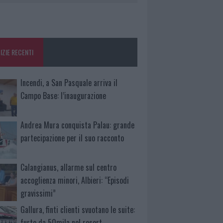
IZIE RECENTI
Incendi, a San Pasquale arriva il
Campo Base: l’inaugurazione
Andrea Mura conquista Palau: grande
partecipazione per il suo racconto
Calangianus, allarme sul centro
accoglienza minori, Albieri: “Episodi
gravissimi”
Gallura, finti clienti svuotano le suite:
furto da 50mila nel resort