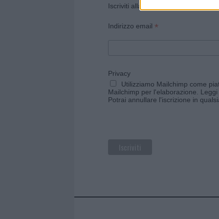
Iscriviti alla newsletter di Gallura O
*
Indirizzo email
Privacy
Utilizziamo Mailchimp come piatt
Mailchimp per l'elaborazione.
Leggi 
Potrai annullare l'iscrizione in qual