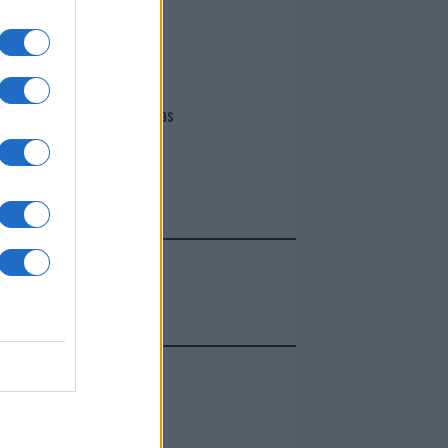
I nostri cari
Giovannimaria Cabras