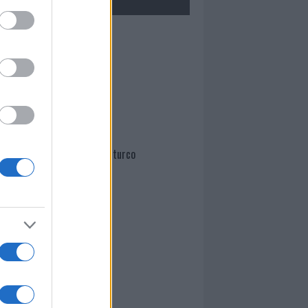
Mario Malu
Paolo Pinna
Martina Agostina Diturco
I nostri cari
I nostri cari