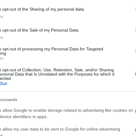
do nella sezione
Login
dal menù del sito o
o opt-out of the Sharing of my personal data.
In
o opt-out of the Sale of my Personal Data.
io Olbia
Vigili Del Fuoco Olbia
In
to opt-out of processing my Personal Data for Targeted
ing.
In
o opt-out of Collection, Use, Retention, Sale, and/or Sharing
ersonal Data that Is Unrelated with the Purposes for which it
lected.
dente
Prossimo articolo
Out
consents
o allow Google to enable storage related to advertising like cookies on
evice identifiers in apps.
o allow my user data to be sent to Google for online advertising
s.