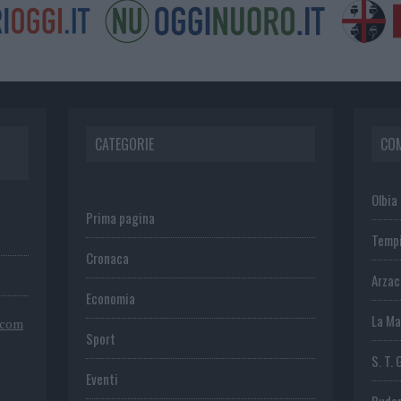
CATEGORIE
CO
Olbia
Prima pagina
Temp
Cronaca
Arza
Economia
La Ma
.com
Sport
S. T. 
Eventi