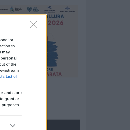
sonal or
ection to
ou may
 personal
out of the
 downstream
B’s List of
er and store
to grant or
ed purposes
ROLOGIE