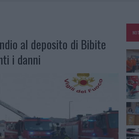
E CALDO TORNANO PROTAGONISTI
A IL CAMPO BASE: L’INAUGURAZIONE
: GRANDE PARTECIPAZIONE PER IL SUO RACCONTO
NOT
RO ACCOGLIENZA MINORI, ALBIERI: “EPISODI GRAVISSIMI”
endio al deposito di Bibite
ti i danni