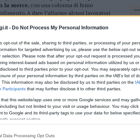
n la merce
, con una colonna di fumo
bilimento. A dare l’allarme alcuni lavoratori
llertato i vigili del fuoco e hanno tentato
 sono intervenuti anche i carabinieri.
i.it -
Do Not Process My Personal Information
e cause che hanno scatenato le fiamme, ma da
to opt-out of the sale, sharing to third parties, or processing of your per
sta facendo spazio è quella di un
formation for targeted advertising by us, please use the below opt-out s
r selection. Please note that after your opt-out request is processed y
o elettrico. Oggi intanto i vigili del fuoco
eing interest-based ads based on personal information utilized by us or
ica della struttura e le verifiche sulla
disclosed to third parties prior to your opt-out. You may separately opt-
losure of your personal information by third parties on the IAB’s list of
. This information may also be disclosed by us to third parties on the
IA
Participants
that may further disclose it to other third parties.
azionali?
 that this website/app uses one or more Google services and may gath
including but not limited to your visit or usage behaviour. You may click 
 mese
cliccando
qui
 to Google and its third-party tags to use your data for below specifi
ogle consent section.
l Data Processing Opt Outs
NEC