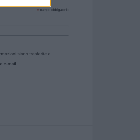
cate sul sito web!
*
campo obbligatorio
rmazioni siano trasferite a
e e-mail.