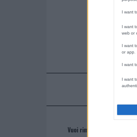
I want 
I want t
web or d
I want t
or app.
I want t
I want t
authenti
Vuoi rimanere sempre agg