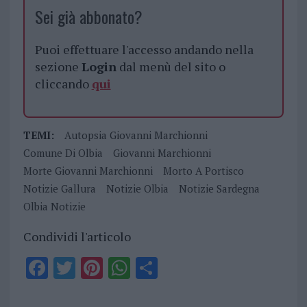
Sei già abbonato?
Puoi effettuare l'accesso andando nella
sezione
Login
dal menù del sito o
cliccando
qui
TEMI:
Autopsia Giovanni Marchionni
Comune Di Olbia
Giovanni Marchionni
Morte Giovanni Marchionni
Morto A Portisco
Notizie Gallura
Notizie Olbia
Notizie Sardegna
Olbia Notizie
Condividi l'articolo
F
T
Pi
W
S
a
w
n
h
h