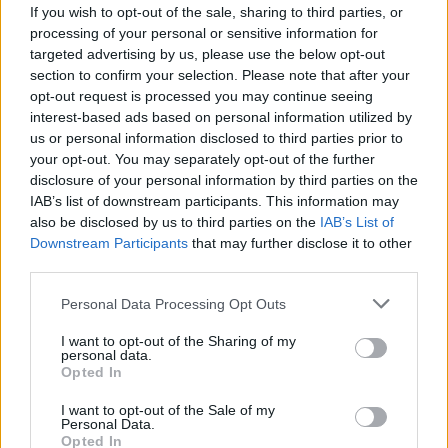
amate dell’estate 2026
If you wish to opt-out of the sale, sharing to third parties, or
processing of your personal or sensitive information for
targeted advertising by us, please use the below opt-out
Nuovi posti auto in via La Marmora, parcheggio
section to confirm your selection. Please note that after your
provvisorio a La Maddalena
opt-out request is processed you may continue seeing
interest-based ads based on personal information utilized by
us or personal information disclosed to third parties prior to
Allarme truffe a Berchidda, falsi incaricati
your opt-out. You may separately opt-out of the further
bussano alle porte
disclosure of your personal information by third parties on the
IAB’s list of downstream participants. This information may
also be disclosed by us to third parties on the
IAB’s List of
Notre-Dame de Paris conquista Olbia, la prima
Downstream Participants
that may further disclose it to other
al Molo Brin è un successo
third parties.
Please note that this website/app uses one or more Google
Personal Data Processing Opt Outs
services and may gather and store information including but
not limited to your visit or usage behaviour. You may click to
I want to opt-out of the Sharing of my
personal data.
grant or deny consent to Google and its third-party tags to
Opted In
use your data for below specified purposes in below Google
consent section.
I want to opt-out of the Sale of my
Personal Data.
Opted In