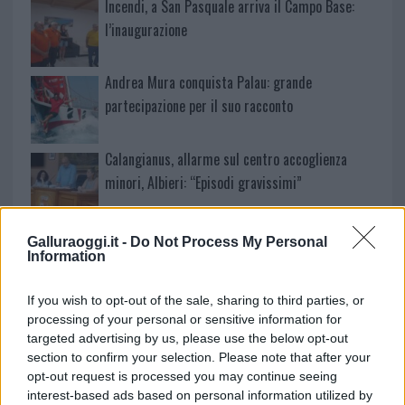
Incendi, a San Pasquale arriva il Campo Base:
l’inaugurazione
Andrea Mura conquista Palau: grande
partecipazione per il suo racconto
Calangianus, allarme sul centro accoglienza
minori, Albieri: “Episodi gravissimi”
Gallura, finti clienti svuotano le suite: furto da
Galluraoggi.it -
Do Not Process My Personal
Information
50mila nel resort
If you wish to opt-out of the sale, sharing to third parties, or
Meteo Olbia 7 agosto, sole e caldo tornano
processing of your personal or sensitive information for
protagonisti
targeted advertising by us, please use the below opt-out
section to confirm your selection. Please note that after your
opt-out request is processed you may continue seeing
Test tunnel Olbia: rampe chiuse ancora fino a
interest-based ads based on personal information utilized by