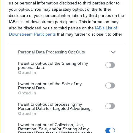
fine agosto
us or personal information disclosed to third parties prior to
your opt-out. You may separately opt-out of the further
disclosure of your personal information by third parties on the
IAB’s list of downstream participants. This information may
also be disclosed by us to third parties on the
IAB’s List of
Downstream Participants
that may further disclose it to other
third parties.
Please note that this website/app uses one or more Google
Personal Data Processing Opt Outs
services and may gather and store information including but
not limited to your visit or usage behaviour. You may click to
I want to opt-out of the Sharing of my
personal data.
grant or deny consent to Google and its third-party tags to
Opted In
use your data for below specified purposes in below Google
NECROLOGIE
consent section.
I want to opt-out of the Sale of my
Personal Data.
Opted In
Mario Malu
I want to opt-out of processing my
Personal Data for Targeted Advertising.
Opted In
Paolo Pinna
I want to opt-out of Collection, Use,
Retention, Sale, and/or Sharing of my
Personal Data that Is Unrelated with the