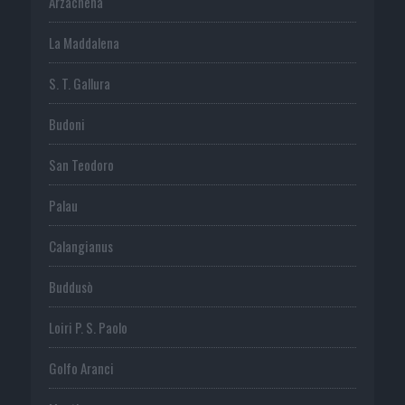
Arzachena
La Maddalena
S. T. Gallura
Budoni
San Teodoro
Palau
Calangianus
Buddusò
Loiri P. S. Paolo
Golfo Aranci