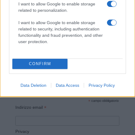
I want to allow Google to enable storage
related to personalization.
I want to allow Google to enable storage
related to security, including authentication
Invia un Comunicato Stampa
|
Pubblicità
|
Segnala
functionality and fraud prevention, and other
user protection.
CONFIRM
Vuoi rimanere sempre aggiornato?
Data Deletion
Data Access
Privacy Policy
Iscriviti alla newsletter di Gallura Oggi e ricevi le nostre
email periodiche contenenti le ultime notizie pubblicate
sul sito web!
*
campo obbligatorio
*
Indirizzo email
Privacy