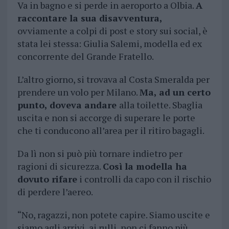
Va in bagno e si perde in aeroporto a Olbia.
A
raccontare la sua disavventura,
ovviamente a colpi di post e story sui social, è
stata lei stessa: Giulia Salemi, modella ed ex
concorrente del Grande Fratello.
L’altro giorno, si trovava al Costa Smeralda per
prendere un volo per Milano.
Ma, ad un certo
punto, doveva andare
alla toilette. Sbaglia
uscita e non si accorge di superare le porte
che ti conducono all’area per il ritiro bagagli.
Da lì non si può più tornare indietro per
ragioni di sicurezza.
Così la modella ha
dovuto rifare
i controlli da capo con il rischio
di perdere l’aereo.
“No, ragazzi, non potete capire. Siamo uscite e
siamo agli arrivi, ai rulli, non ci fanno più