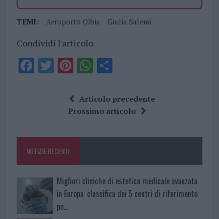
TEMI:
Aeroporto Olbia
Giulia Salemi
Condividi l'articolo
F
T
Pi
W
S
a
w
n
h
h
ce
it
te
at
a
Articolo precedente
b
te
re
s
re
Prossimo articolo
o
r
st
A
o
p
NOTIZIE RECENTI
k
p
Migliori cliniche di estetica medicale avanzata
in Europa: classifica dei 5 centri di riferimento
pe…