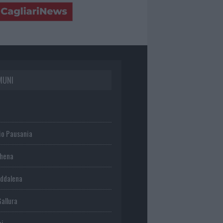
MUNI
io Pausania
chena
ddalena
Gallura