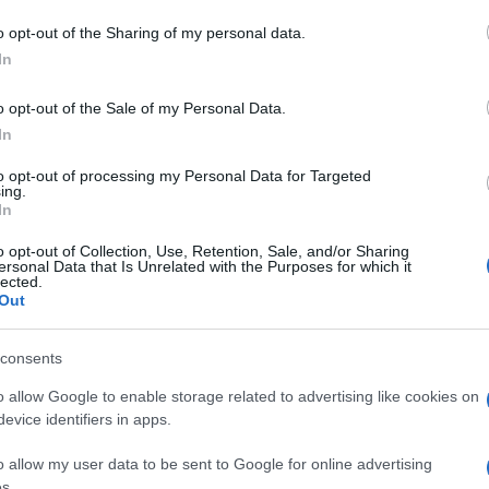
o opt-out of the Sharing of my personal data.
In
ie Olbia
Novamarine
o opt-out of the Sale of my Personal Data.
In
to opt-out of processing my Personal Data for Targeted
ing.
In
dente
Prossimo articolo
o opt-out of Collection, Use, Retention, Sale, and/or Sharing
ersonal Data that Is Unrelated with the Purposes for which it
lected.
Out
consents
o allow Google to enable storage related to advertising like cookies on
evice identifiers in apps.
o allow my user data to be sent to Google for online advertising
s.