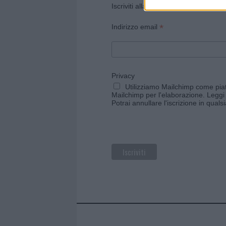
Iscriviti alla newsletter di Gallura O
*
Indirizzo email
Privacy
Utilizziamo Mailchimp come piatt
Mailchimp per l'elaborazione.
Leggi 
Potrai annullare l'iscrizione in qual