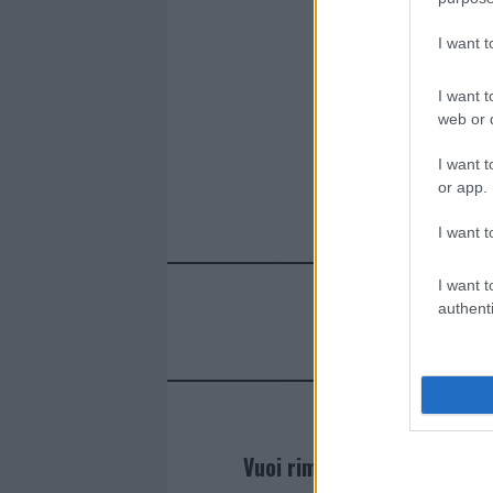
I want 
I want t
web or d
I want t
or app.
I want t
I want t
authenti
Vuoi rimanere sempre agg