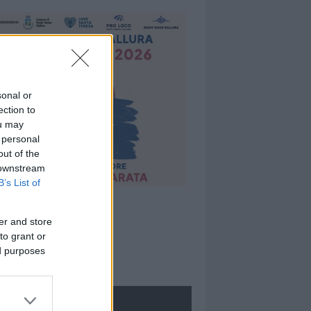
sonal or
ection to
ou may
 personal
out of the
 downstream
B’s List of
er and store
to grant or
ed purposes
ROLOGIE