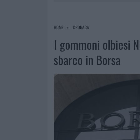
6 AGOSTO 2026
|
METEO OLBIA 7 AGOSTO, SOLE 
6 AGOSTO 2026
|
INCENDI, A SAN PASQUALE ARRIV
6 AGOSTO 2026
|
ANDREA MURA CONQUISTA PALAU
HOME
CRONACA
6 AGOSTO 2026
|
CALANGIANUS, ALLARME SUL CENT
I gommoni olbiesi N
sbarco in Borsa