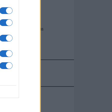
I nostri cari
Giovannimaria Cabras