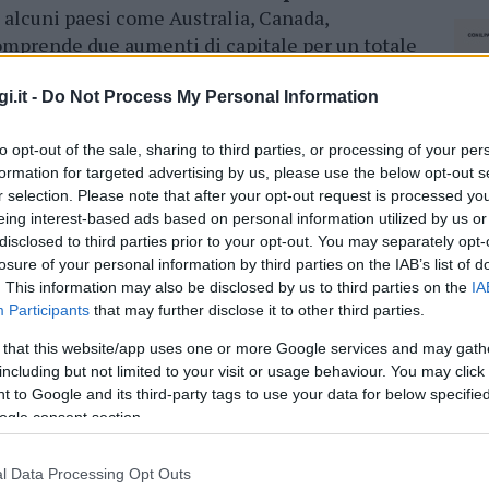
 alcuni paesi come Australia, Canada,
 comprende due aumenti di capitale per un totale
con un range di prezzo indicativo tra 3,40 euro e
i.it -
Do Not Process My Personal Information
prevista per il
30 luglio
, supportata dal forte
to opt-out of the sale, sharing to third parties, or processing of your per
ione della produzione di Novamarine nel
formation for targeted advertising by us, please use the below opt-out s
r selection. Please note that after your opt-out request is processed y
i.
eing interest-based ads based on personal information utilized by us or
disclosed to third parties prior to your opt-out. You may separately opt-
azionali?
losure of your personal information by third parties on the IAB’s list of
. This information may also be disclosed by us to third parties on the
IA
Participants
that may further disclose it to other third parties.
 mese
cliccando
qui
 that this website/app uses one or more Google services and may gath
including but not limited to your visit or usage behaviour. You may click 
 to Google and its third-party tags to use your data for below specifi
ogle consent section.
do nella sezione
Login
dal menù del sito o
l Data Processing Opt Outs
NEC