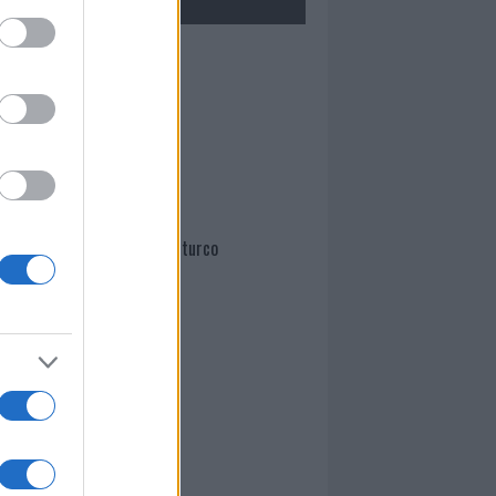
Mario Malu
Paolo Pinna
Martina Agostina Diturco
I nostri cari
I nostri cari