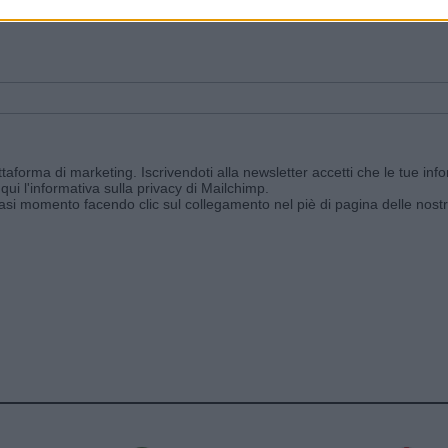
ggi e ricevi le nostre email periodiche contenenti le ultime notizie pubbli
aforma di marketing. Iscrivendoti alla newsletter accetti che le tue info
qui l'informativa sulla privacy di Mailchimp
.
siasi momento facendo clic sul collegamento nel piè di pagina delle nostr