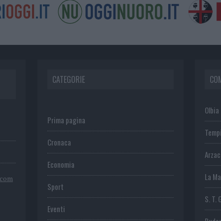
CATEGORIE
CO
Olbia
Prima pagina
Temp
Cronaca
Arza
Economia
La Ma
.com
Sport
S. T. 
Eventi