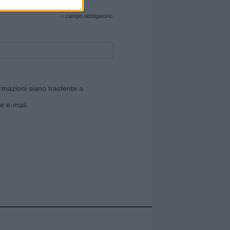
cate sul sito web!
*
campo obbligatorio
rmazioni siano trasferite a
e e-mail.