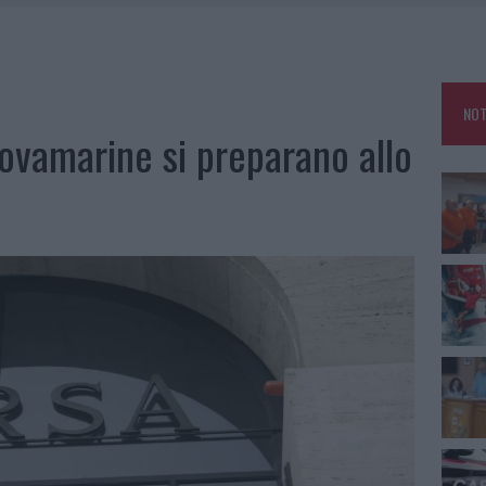
E CALDO TORNANO PROTAGONISTI
A IL CAMPO BASE: L’INAUGURAZIONE
: GRANDE PARTECIPAZIONE PER IL SUO RACCONTO
NOT
RO ACCOGLIENZA MINORI, ALBIERI: “EPISODI GRAVISSIMI”
ovamarine si preparano allo