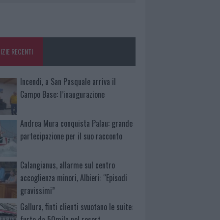
IZIE RECENTI
Incendi, a San Pasquale arriva il
Campo Base: l’inaugurazione
Andrea Mura conquista Palau: grande
partecipazione per il suo racconto
Calangianus, allarme sul centro
accoglienza minori, Albieri: “Episodi
gravissimi”
Gallura, finti clienti svuotano le suite:
furto da 50mila nel resort