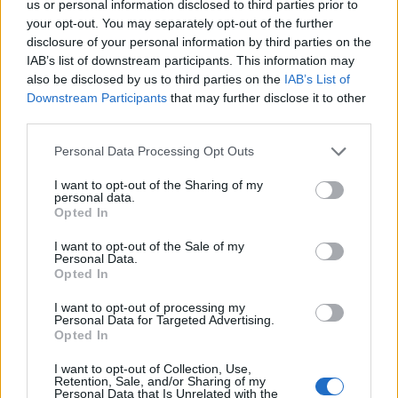
us or personal information disclosed to third parties prior to
your opt-out. You may separately opt-out of the further
Condividi l'articolo
disclosure of your personal information by third parties on the
IAB’s list of downstream participants. This information may
F
T
Pi
W
S
also be disclosed by us to third parties on the
IAB’s List of
a
w
n
h
h
Downstream Participants
that may further disclose it to other
third parties.
ce
it
te
at
a
Articolo precedente
Please note that this website/app uses one or more Google
Personal Data Processing Opt Outs
b
te
re
s
re
Prossimo articolo
services and may gather and store information including but
o
r
st
A
not limited to your visit or usage behaviour. You may click to
I want to opt-out of the Sharing of my
personal data.
grant or deny consent to Google and its third-party tags to
o
p
Opted In
use your data for below specified purposes in below Google
NOTIZIE RECENTI
k
p
consent section.
I want to opt-out of the Sale of my
Personal Data.
Opted In
“Sul filo del discorso”: sold out ad Olbia per il
I want to opt-out of processing my
reading su Atzeni
Personal Data for Targeted Advertising.
Opted In
La Maddalena, festa per i 30 anni del Diving
I want to opt-out of Collection, Use,
Retention, Sale, and/or Sharing of my
center di Tegge
Personal Data that Is Unrelated with the