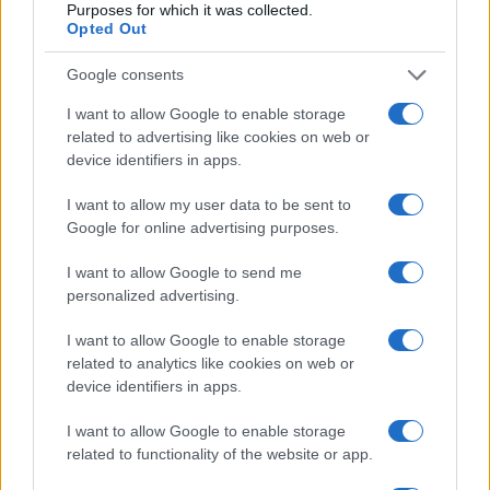
Purposes for which it was collected.
Opted Out
Esce di strada con l’auto ad Arzachena: ferito il
Google consents
conducente
I want to allow Google to enable storage
related to advertising like cookies on web or
Turiste si perdono a Tavolara: salvate dai vigili
device identifiers in apps.
del fuoco
I want to allow my user data to be sent to
Google for online advertising purposes.
Meteo Olbia 6 agosto, migliora il tempo in
Gallura
I want to allow Google to send me
personalized advertising.
Incidente Olbia, poliziotto in vacanza salva 6
I want to allow Google to enable storage
persone: due bimbi tra i feriti
related to analytics like cookies on web or
device identifiers in apps.
Red Valley Festival, musica no-stop a Olbia fino
I want to allow Google to enable storage
alle 5
related to functionality of the website or app.