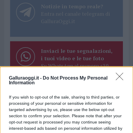
Notizie in tempo reale?
Entra nel canale telegram di
GalluraOggi.it
Inviaci le tue segnalazioni,
i tuoi video e le tue foto
Su WhatsApp al numero +39
345 356 7512
Galluraoggi.it -
Do Not Process My Personal
Information
If you wish to opt-out of the sale, sharing to third parties, or
processing of your personal or sensitive information for
Ricevi le nostre ultime news
targeted advertising by us, please use the below opt-out
section to confirm your selection. Please note that after your
opt-out request is processed you may continue seeing
da
Google News
interest-based ads based on personal information utilized by