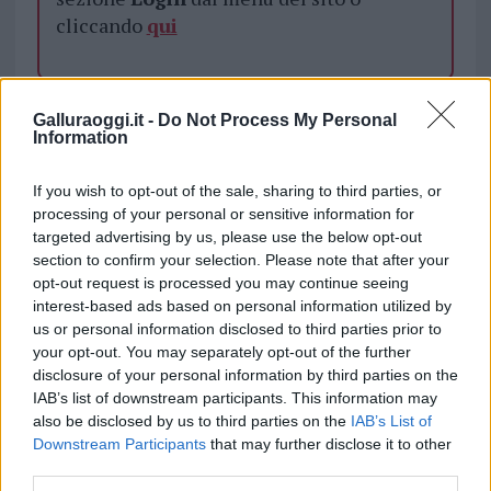
cliccando
qui
TEMI:
Canone Unico Patrimoniale
Galluraoggi.it -
Do Not Process My Personal
Consiglio Comunale Olbia
Information
Guerra Delle Insegne Olbia
Insegne Olbia
If you wish to opt-out of the sale, sharing to third parties, or
Notizie Olbia
processing of your personal or sensitive information for
targeted advertising by us, please use the below opt-out
Condividi l'articolo
section to confirm your selection. Please note that after your
F
T
Pi
W
S
opt-out request is processed you may continue seeing
interest-based ads based on personal information utilized by
a
w
n
h
h
us or personal information disclosed to third parties prior to
ce
it
te
at
a
your opt-out. You may separately opt-out of the further
Articolo precedente
disclosure of your personal information by third parties on the
b
te
re
s
re
Prossimo articolo
IAB’s list of downstream participants. This information may
o
r
st
A
also be disclosed by us to third parties on the
IAB’s List of
Downstream Participants
that may further disclose it to other
o
p
third parties.
NOTIZIE RECENTI