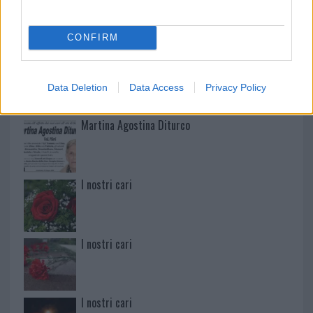
Mario Malu
CONFIRM
Paolo Pinna
Data Deletion
Data Access
Privacy Policy
Martina Agostina Diturco
I nostri cari
I nostri cari
I nostri cari