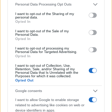
k
p
Please note that this website/app uses one or more Google
Personal Data Processing Opt Outs
services and may gather and store information including but
Allarme truffe a Berchidda, falsi incaricati
not limited to your visit or usage behaviour. You may click to
I want to opt-out of the Sharing of my
personal data.
grant or deny consent to Google and its third-party tags to
bussano alle porte
Opted In
use your data for below specified purposes in below Google
consent section.
I want to opt-out of the Sale of my
Notre-Dame de Paris conquista Olbia, la prima
Personal Data.
Opted In
al Molo Brin è un successo
I want to opt-out of processing my
Personal Data for Targeted Advertising.
Strada Sassari-Olbia, incidente all’alba: ferito il
Opted In
conducente
I want to opt-out of Collection, Use,
Retention, Sale, and/or Sharing of my
Personal Data that Is Unrelated with the
Purposes for which it was collected.
Eventi in Gallura, da Jovanotti alla zuppa
Opted Out
gallurese: gli appuntamenti da non perdere
Google consents
Lettini e arredi abusivi sulla spiaggia libera,
I want to allow Google to enable storage
sequestri a Olbia e Arzachena
related to advertising like cookies on web or
device identifiers in apps.