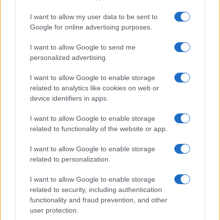
È morto Francesco Guccini, il maestro che
I want to allow my user data to be sent to
rifiutò la Costa Smeralda
Google for online advertising purposes.
I want to allow Google to send me
Nuovo sportello rifiuti a Palau, una svolta per gli
personalized advertising.
utenti
I want to allow Google to enable storage
related to analytics like cookies on web or
device identifiers in apps.
I want to allow Google to enable storage
related to functionality of the website or app.
I want to allow Google to enable storage
related to personalization.
I want to allow Google to enable storage
related to security, including authentication
NECROLOGIE
functionality and fraud prevention, and other
user protection.