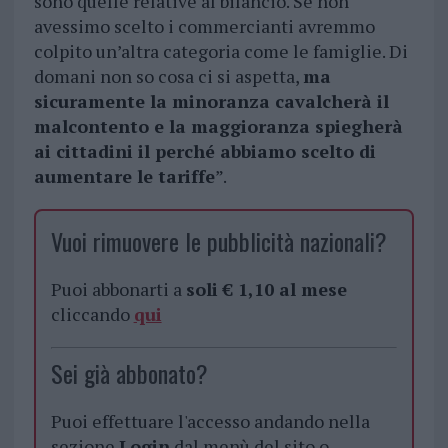
sono quelle relative al bilancio. Se non
avessimo scelto i commercianti avremmo
colpito un’altra categoria come le famiglie. Di
domani non so cosa ci si aspetta,
ma
sicuramente la minoranza cavalcherà il
malcontento e la maggioranza spiegherà
ai cittadini il perché abbiamo scelto di
aumentare le tariffe
”.
Vuoi rimuovere le pubblicità nazionali?
Puoi abbonarti a
soli € 1,10 al mese
cliccando
qui
Sei già abbonato?
Puoi effettuare l'accesso andando nella
sezione
Login
dal menù del sito o