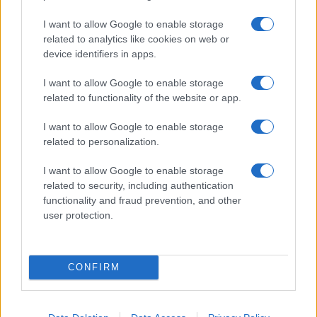
345 356 7512
I want to allow Google to enable storage
related to analytics like cookies on web or
device identifiers in apps.
I want to allow Google to enable storage
Notizie in tempo reale?
related to functionality of the website or app.
Entra nel canale telegram di
GalluraOggi.it
I want to allow Google to enable storage
related to personalization.
I want to allow Google to enable storage
related to security, including authentication
functionality and fraud prevention, and other
Ricevi le nostre ultime news
user protection.
da
Google News
CONFIRM
Condividi l'articolo