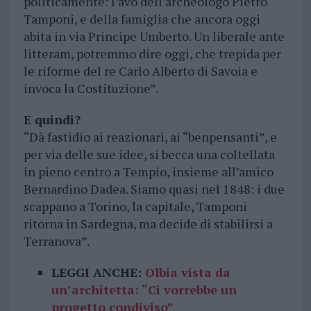
politicamente: l’avo dell’archeologo Pietro
Tamponi, e della famiglia che ancora oggi
abita in via Principe Umberto. Un liberale ante
litteram, potremmo dire oggi, che trepida per
le riforme del re Carlo Alberto di Savoia e
invoca la Costituzione”.
E quindi?
“Dà fastidio ai reazionari, ai “benpensanti”, e
per via delle sue idee, si becca una coltellata
in pieno centro a Tempio, insieme all’amico
Bernardino Dadea. Siamo quasi nel 1848: i due
scappano a Torino, la capitale, Tamponi
ritorna in Sardegna, ma decide di stabilirsi a
Terranova”.
LEGGI ANCHE:
Olbia vista da
un’architetta: “Ci vorrebbe un
progetto condiviso”