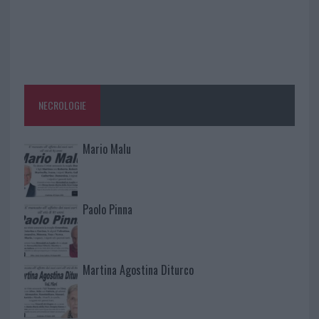
NECROLOGIE
Mario Malu
Paolo Pinna
Martina Agostina Diturco