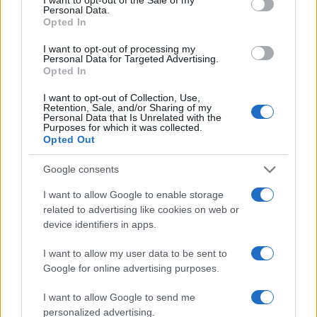
Personal Data.
Opted In
Puoi abbonarti a
soli € 1,10 al mese
cliccando
qui
I want to opt-out of processing my
Personal Data for Targeted Advertising.
Opted In
Sei già abbonato?
I want to opt-out of Collection, Use,
Retention, Sale, and/or Sharing of my
Personal Data that Is Unrelated with the
Puoi effettuare l'accesso andando nella
Purposes for which it was collected.
sezione
Login
dal menù del sito o
Opted Out
cliccando
qui
Google consents
I want to allow Google to enable storage
TEMI:
Bernardino Dadea
Guido Rombi
related to advertising like cookies on web or
device identifiers in apps.
Martino Tamponi
Notizie Gallura
Notizie Olbia
Notizie Tempio
Pietro Tamponi
Storico Gallura
I want to allow my user data to be sent to
Google for online advertising purposes.
Inviaci le tue segnalazioni,
i tuoi video e le tue foto
I want to allow Google to send me
personalized advertising.
Su WhatsApp al numero +39