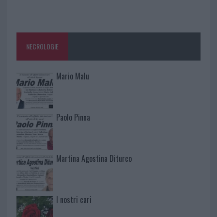
NECROLOGIE
Mario Malu
Paolo Pinna
Martina Agostina Diturco
I nostri cari