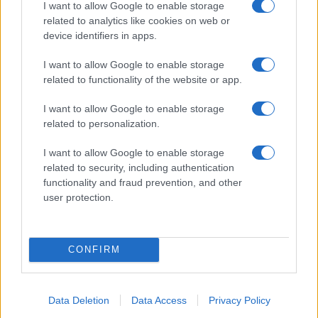
I want to allow Google to enable storage
Puoi abbonarti a
soli € 1,10 al mese
related to analytics like cookies on web or
cliccando
qui
device identifiers in apps.
Sei già abbonato?
I want to allow Google to enable storage
related to functionality of the website or app.
Puoi effettuare l'accesso andando nella
I want to allow Google to enable storage
sezione
Login
dal menù del sito o
related to personalization.
cliccando
qui
I want to allow Google to enable storage
related to security, including authentication
functionality and fraud prevention, and other
TEMI:
Hell Raton
Manuel Zappadu
user protection.
Notizie Arzachena
Notizie Porto Cervo
Notizie in tempo reale?
CONFIRM
Entra nel canale telegram di
GalluraOggi.it
Data Deletion
Data Access
Privacy Policy