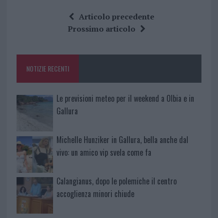
ce
it
te
at
a
Articolo precedente
b
te
re
s
re
Prossimo articolo
o
r
st
A
o
p
NOTIZIE RECENTI
k
p
Le previsioni meteo per il weekend a Olbia e in
Gallura
Michelle Hunziker in Gallura, bella anche dal
vivo: un amico vip svela come fa
Calangianus, dopo le polemiche il centro
accoglienza minori chiude