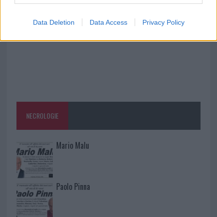
Data Deletion
Data Access
Privacy Policy
NECROLOGIE
Mario Malu
Paolo Pinna