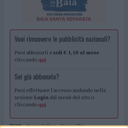
Vuoi rimuovere le pubblicità nazionali?
Puoi abbonarti a
soli € 1,10 al mese
cliccando
qui
Sei già abbonato?
Puoi effettuare l'accesso andando nella
sezione
Login
dal menù del sito o
cliccando
qui
TEMI:
Vaccini Gallura
Vaccini Olbia