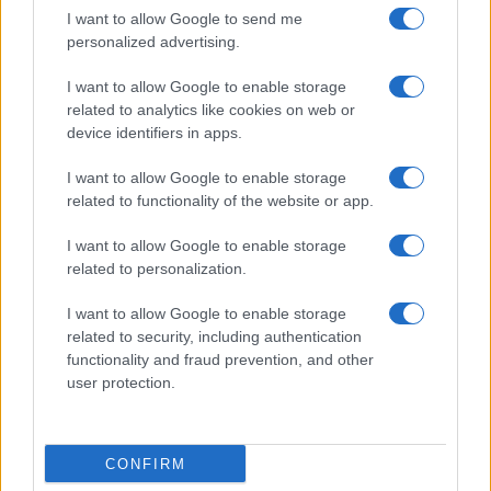
vigili del fuoco a Rudalza
I want to allow Google to send me
personalized advertising.
Ristorante distrutto dalle fiamme a La
I want to allow Google to enable storage
Maddalena, incendio a Monti d’à rena
related to analytics like cookies on web or
device identifiers in apps.
Le previsioni meteo per il weekend a Olbia e in
I want to allow Google to enable storage
Gallura
related to functionality of the website or app.
I want to allow Google to enable storage
Michelle Hunziker in Gallura, bella anche dal
related to personalization.
vivo: un amico vip svela come fa
I want to allow Google to enable storage
related to security, including authentication
Calangianus, dopo le polemiche il centro
functionality and fraud prevention, and other
accoglienza minori chiude
user protection.
Olbia, divieto di sosta contro spaccio e degrado:
CONFIRM
esplode la protesta