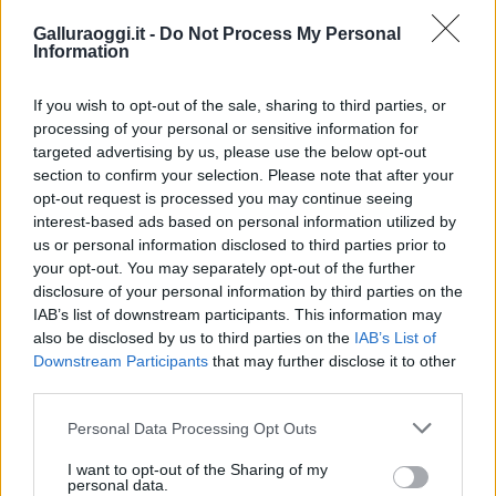
Galluraoggi.it -
Do Not Process My Personal
Inviaci le tue segnalazioni,
Information
i tuoi video e le tue foto
Su WhatsApp al numero +39
If you wish to opt-out of the sale, sharing to third parties, or
345 356 7512
processing of your personal or sensitive information for
targeted advertising by us, please use the below opt-out
section to confirm your selection. Please note that after your
opt-out request is processed you may continue seeing
interest-based ads based on personal information utilized by
Notizie in tempo reale?
us or personal information disclosed to third parties prior to
Entra nel canale telegram di
your opt-out. You may separately opt-out of the further
GalluraOggi.it
disclosure of your personal information by third parties on the
IAB’s list of downstream participants. This information may
also be disclosed by us to third parties on the
IAB’s List of
Downstream Participants
that may further disclose it to other
third parties.
Ricevi le nostre ultime news
Please note that this website/app uses one or more Google
Personal Data Processing Opt Outs
services and may gather and store information including but
not limited to your visit or usage behaviour. You may click to
I want to opt-out of the Sharing of my
da
Google News
personal data.
grant or deny consent to Google and its third-party tags to