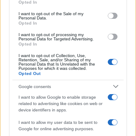
Opted In
use your data for below specified purposes in below Google
consent section.
I want to opt-out of the Sale of my
Personal Data.
Condividi l'articolo
Opted In
F
T
Pi
W
S
I want to opt-out of processing my
a
w
n
h
h
Personal Data for Targeted Advertising.
Opted In
ce
it
te
at
a
Articolo precedente
I want to opt-out of Collection, Use,
b
te
re
s
re
Retention, Sale, and/or Sharing of my
Prossimo articolo
Personal Data that Is Unrelated with the
o
r
st
A
Purposes for which it was collected.
Opted Out
o
p
NOTIZIE RECENTI
Google consents
k
p
I want to allow Google to enable storage
Incendio nella notte a Olbia, a fuoco due furgoni
related to advertising like cookies on web or
device identifiers in apps.
I want to allow my user data to be sent to
Google for online advertising purposes.
A fuoco un deposito con bombole, intervento dei