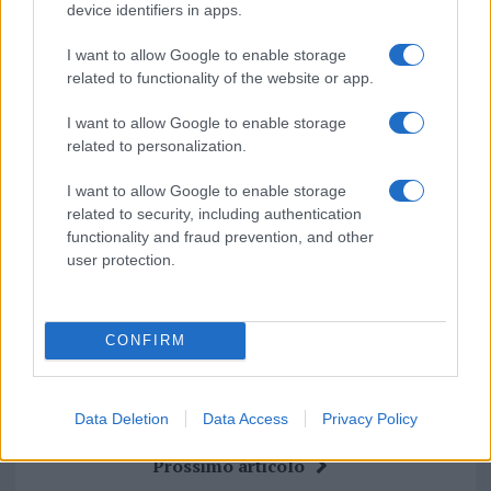
device identifiers in apps.
Su WhatsApp al numero +39
345 356 7512
I want to allow Google to enable storage
related to functionality of the website or app.
I want to allow Google to enable storage
related to personalization.
Ricevi le nostre ultime news
I want to allow Google to enable storage
related to security, including authentication
da
Google News
functionality and fraud prevention, and other
user protection.
Condividi l'articolo
CONFIRM
F
T
Pi
W
S
a
w
n
h
h
Data Deletion
Data Access
Privacy Policy
ce
it
te
at
a
Articolo precedente
b
te
re
s
re
Prossimo articolo