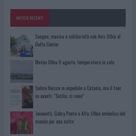
o
r
st
A
o
p
NOTIZIE RECENTI
k
p
Sangue, musica e solidarietà con Avis Olbia al
Delta Center
Meteo Olbia 9 agosto, temperature in calo
Salmo finisce in ospedale a Catania, ma il tour
va avanti: “Sicilia, ci sono”
Jovanotti, Gabry Ponte e Alfa: Olbia ombelico del
mondo per una notte