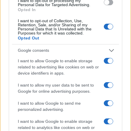
I want to opt-out of processing my
Personal Data for Targeted Advertising.
Sei già abbonato?
Opted In
I want to opt-out of Collection, Use,
Retention, Sale, and/or Sharing of my
Puoi effettuare l'accesso andando nella
Personal Data that Is Unrelated with the
sezione
Login
dal menù del sito o
Purposes for which it was collected.
Opted Out
cliccando
qui
Google consents
I want to allow Google to enable storage
TEMI:
Carcere Nuchis
Università Sassari
related to advertising like cookies on web or
device identifiers in apps.
Notizie in tempo reale?
Entra nel canale telegram di
I want to allow my user data to be sent to
GalluraOggi.it
Google for online advertising purposes.
I want to allow Google to send me
personalized advertising.
Inviaci le tue segnalazioni,
I want to allow Google to enable storage
i tuoi video e le tue foto
related to analytics like cookies on web or