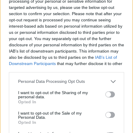
processing of your personal or sensitive information for
targeted advertising by us, please use the below opt-out
section to confirm your selection. Please note that after your
opt-out request is processed you may continue seeing
interest-based ads based on personal information utilized by
us or personal information disclosed to third parties prior to
your opt-out. You may separately opt-out of the further
disclosure of your personal information by third parties on the
IAB’s list of downstream participants. This information may
also be disclosed by us to third parties on the
IAB’s List of
Downstream Participants
that may further disclose it to other
third parties.
Please note that this website/app uses one or more Google
Personal Data Processing Opt Outs
services and may gather and store information including but
not limited to your visit or usage behaviour. You may click to
I want to opt-out of the Sharing of my
personal data.
grant or deny consent to Google and its third-party tags to
Opted In
Vuoi rimuovere le pubblicità nazionali?
use your data for below specified purposes in below Google
consent section.
I want to opt-out of the Sale of my
Personal Data.
Puoi abbonarti a
soli € 1,10 al mese
Opted In
cliccando
qui