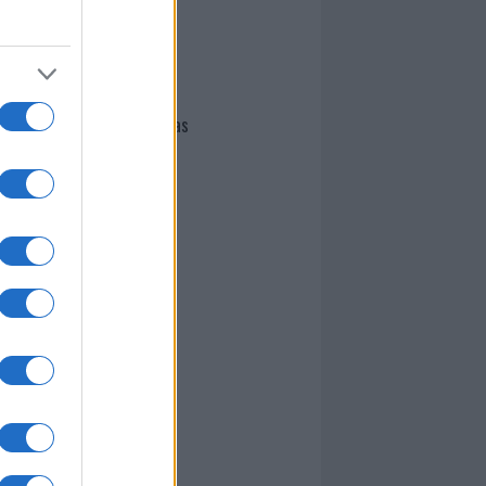
I nostri cari
Giovannimaria Cabras