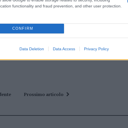
lazioni, i tuoi video e le tue foto
cation functionality and fraud prevention, and other user protection.
ro +39 345 356 7512
CONFIRM
ime news da
Google News
Data Deletion
Data Access
Privacy Policy
dente
Prossimo articolo