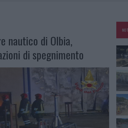
IAMME A LA MADDALENA, INCENDIO A MONTI D’À RENA
KEND A OLBIA E IN GALLURA
 BELLA ANCHE DAL VIVO: UN AMICO VIP SVELA COME FA
NOT
 A FUOCO DUE FURGONI
e nautico di Olbia,
azioni di spegnimento