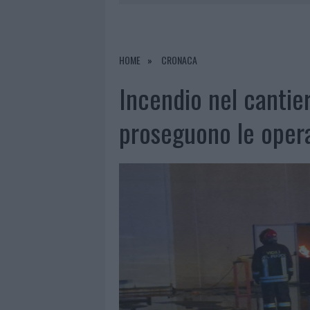
8 AGOSTO 2026
|
RISTORANTE DISTRUTTO DALLE F
7 AGOSTO 2026
|
LE PREVISIONI METEO PER IL WEE
7 AGOSTO 2026
|
MICHELLE HUNZIKER IN GALLURA,
HOME
CRONACA
8 AGOSTO 2026
|
INCENDIO NELLA NOTTE A OLBIA,
Incendio nel cantier
proseguono le oper