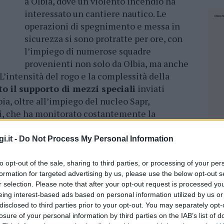
a Olbia, dove un violento incendio ha
interessato un cantiere nautico. Le
operazioni di spegnimento e messa in
sicurezza si sono protratte per ore, con
l’impiego di numerose squadre
provenienti non solo da Olbia, ma anche
’intensità del rogo e la complessità della
to il supporto di mezzi speciali
inviati
ia, oltre all’impiego del nucleo Sapr,
oni, che ha monitorato costantemente la
tutta la durata dell’intervento notturno.
i.it -
Do Not Process My Personal Information
a come Rudalza, un altro cantiere nautico
to opt-out of the sale, sharing to third parties, or processing of your per
formation for targeted advertising by us, please use the below opt-out s
r selection. Please note that after your opt-out request is processed y
ssari.
eing interest-based ads based on personal information utilized by us or
disclosed to third parties prior to your opt-out. You may separately opt-
ale operativa del
Comando dei vigili del
losure of your personal information by third parties on the IAB’s list of
NEC