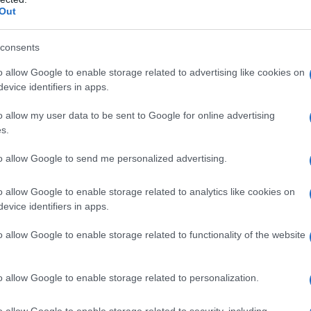
 mese
cliccando
qui
Out
consents
o allow Google to enable storage related to advertising like cookies on
do nella sezione
Login
dal menù del sito o
evice identifiers in apps.
o allow my user data to be sent to Google for online advertising
s.
i
Cantiere Nautico Rudalza
Incendio Cala Saccaia
to allow Google to send me personalized advertising.
endio Sardegna
Nautica Acqua
Notizie Gallura
i Del Fuoco Olbia
o allow Google to enable storage related to analytics like cookies on
evice identifiers in apps.
eale?
o allow Google to enable storage related to functionality of the website
gram di GalluraOggi.it
o allow Google to enable storage related to personalization.
o allow Google to enable storage related to security, including