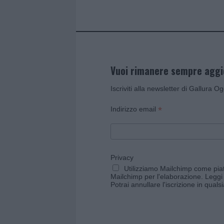
k
p
Vuoi rimanere sempre agg
Iscriviti alla newsletter di Gallura O
*
Indirizzo email
Privacy
Utilizziamo Mailchimp come piatt
Mailchimp per l'elaborazione.
Leggi 
Potrai annullare l'iscrizione in qual