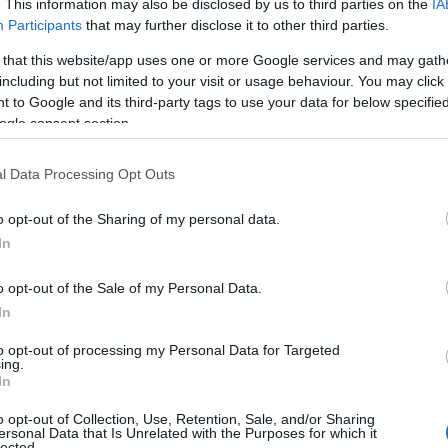
ato le operazioni a distanza, garantendo il
. This information may also be disclosed by us to third parties on the
IA
Participants
that may further disclose it to other third parties.
ezzi al distaccamento di Olbia, messo a dura
tà dell’incendio, unita al rischio che le alte
 that this website/app uses one or more Google services and may gath
 ai
capannoni adiacenti
, ha imposto
including but not limited to your visit or usage behaviour. You may click 
olungata.
 to Google and its third-party tags to use your data for below specifi
ogle consent section.
le prossime ore.
l Data Processing Opt Outs
adre resteranno operative sul posto
, con
o opt-out of the Sharing of my personal data.
eddamento dei locali e prevenire ulteriori danni
In
icolare, la priorità resta contenere ogni
 mettendo in sicurezza l’intera area industriale
o opt-out of the Sale of my Personal Data.
In
to opt-out of processing my Personal Data for Targeted
ing.
In
azionali?
o opt-out of Collection, Use, Retention, Sale, and/or Sharing
ersonal Data that Is Unrelated with the Purposes for which it
lected.