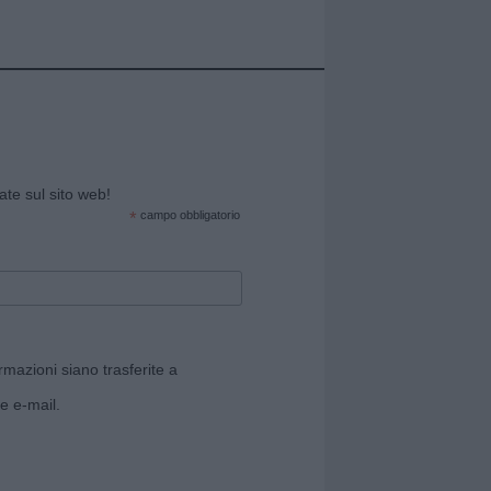
cate sul sito web!
*
campo obbligatorio
rmazioni siano trasferite a
e e-mail.