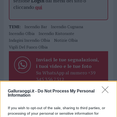
sezione
Login
dal menù del sito o
cliccando
qui
TEMI:
Incendio Bar
Incendio Cugnana
Incendio Olbia
Incendio Ristorante
Indagini Incendio Olbia
Notizie Olbia
Vigili Del Fuoco Olbia
Inviaci le tue segnalazioni,
i tuoi video e le tue foto
Su WhatsApp al numero +39
345 356 7512
Galluraoggi.it -
Do Not Process My Personal
Information
Notizie in tempo reale?
If you wish to opt-out of the sale, sharing to third parties, or
Entra nel canale telegram di
processing of your personal or sensitive information for