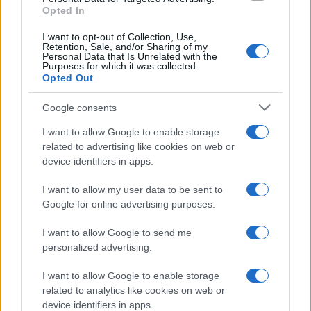
o
p
Opted In
NOTIZIE RECENTI
k
p
I want to opt-out of Collection, Use,
Retention, Sale, and/or Sharing of my
Le previsioni meteo per il weekend a Olbia e in
Personal Data that Is Unrelated with the
Purposes for which it was collected.
Gallura
Opted Out
Google consents
Michelle Hunziker in Gallura, bella anche dal
I want to allow Google to enable storage
vivo: un amico vip svela come fa
related to advertising like cookies on web or
device identifiers in apps.
Calangianus, dopo le polemiche il centro
I want to allow my user data to be sent to
accoglienza minori chiude
Google for online advertising purposes.
I want to allow Google to send me
Olbia, divieto di sosta contro spaccio e degrado:
personalized advertising.
esplode la protesta
I want to allow Google to enable storage
related to analytics like cookies on web or
Pausa caffè impeccabile: come scegliere la
device identifiers in apps.