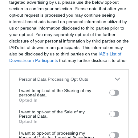
GalluraOggi.it
targeted advertising by us, please use the below opt-out
section to confirm your selection. Please note that after your
opt-out request is processed you may continue seeing
interest-based ads based on personal information utilized by
us or personal information disclosed to third parties prior to
your opt-out. You may separately opt-out of the further
Ricevi le nostre ultime news
disclosure of your personal information by third parties on the
IAB’s list of downstream participants. This information may
da
Google News
also be disclosed by us to third parties on the
IAB’s List of
Downstream Participants
that may further disclose it to other
third parties.
Condividi l'articolo
Please note that this website/app uses one or more Google
Personal Data Processing Opt Outs
services and may gather and store information including but
F
T
Pi
W
S
not limited to your visit or usage behaviour. You may click to
I want to opt-out of the Sharing of my
personal data.
grant or deny consent to Google and its third-party tags to
a
w
n
h
h
Opted In
use your data for below specified purposes in below Google
ce
it
te
at
a
consent section.
Articolo precedente
I want to opt-out of the Sale of my
Personal Data.
b
te
re
s
re
Prossimo articolo
Opted In
o
r
st
A
I want to opt-out of processing my
Personal Data for Targeted Advertising.