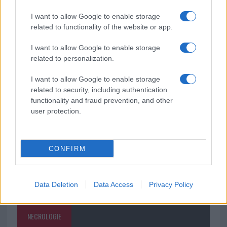
soluzione ideale per la casa e l’ufficio
I want to allow Google to enable storage
related to functionality of the website or app.
Monte Pino, la fine di un lungo dolore: storia e
rinascita della strada che segnò la Gallura
I want to allow Google to enable storage
related to personalization.
Raid nelle campagne di Berchidda, rischio per
I want to allow Google to enable storage
la rete elettrica
related to security, including authentication
functionality and fraud prevention, and other
user protection.
CONFIRM
Data Deletion
Data Access
Privacy Policy
NECROLOGIE