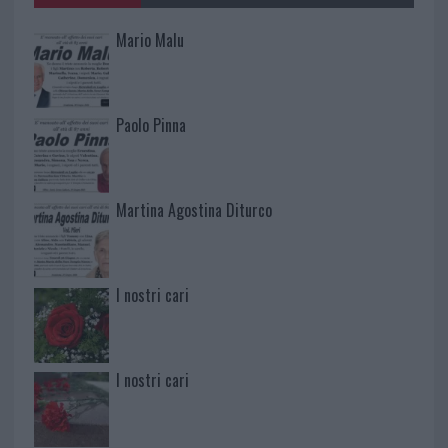
Mario Malu
Paolo Pinna
Martina Agostina Diturco
I nostri cari
I nostri cari