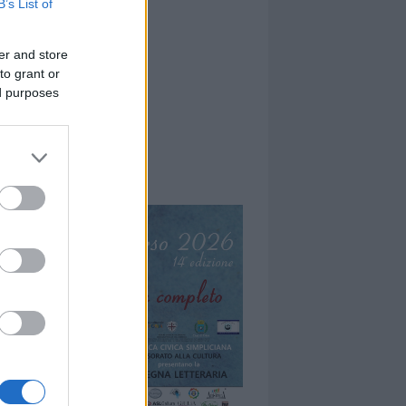
B’s List of
er and store
to grant or
ed purposes