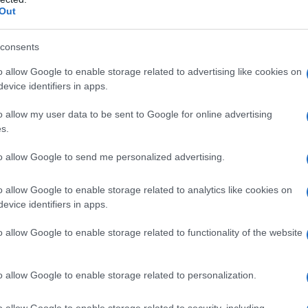
Out
e Viale Costa Smeralda
Notizie Arzachena
le Costa Smeralda
Vigili Del Fuoco Arzachena
consents
o allow Google to enable storage related to advertising like cookies on
lazioni, i tuoi video e le tue foto
evice identifiers in apps.
ro +39 345 356 7512
o allow my user data to be sent to Google for online advertising
s.
to allow Google to send me personalized advertising.
eale?
gram di GalluraOggi.it
o allow Google to enable storage related to analytics like cookies on
evice identifiers in apps.
o allow Google to enable storage related to functionality of the website
ime news da
Google News
o allow Google to enable storage related to personalization.
o allow Google to enable storage related to security, including