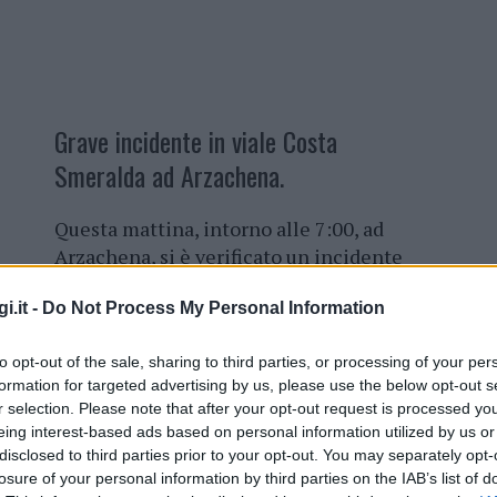
Grave incidente in viale Costa
Smeralda ad Arzachena.
Questa mattina, intorno alle 7:00, ad
Arzachena, si è verificato un incidente
stradale. Lo scontro è avvenuto in viale
i.it -
Do Not Process My Personal Information
Costa Smeralda tra due auto, una delle
quali, nell’impatto, si è ribaltata sulla
to opt-out of the sale, sharing to third parties, or processing of your per
carreggiata.
formation for targeted advertising by us, please use the below opt-out s
r selection. Please note that after your opt-out request is processed y
Il bilancio del sinistro è di cinque feriti,
eing interest-based ads based on personal information utilized by us or
soccorsi dai vigili del fuoci di Arzachena
disclosed to third parties prior to your opt-out. You may separately opt-
ul posto con cinque ambulanze. Sul luogo anche
losure of your personal information by third parties on the IAB’s list of