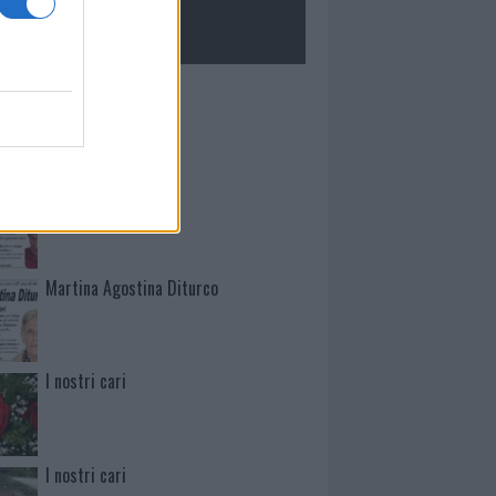
ROLOGIE
Mario Malu
Paolo Pinna
Martina Agostina Diturco
I nostri cari
I nostri cari