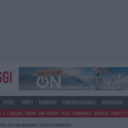
SPORT
EVENTI
RUBRICHE
PUBLIREDAZIONALI
NECROLOGIE
A
S. T. GALLURA
BUDONI
SAN TEODORO
PALAU
CALANGIANUS
BUDDUSÒ
LOIRI P. S. 
CON L’AUTO AD ARZACHENA: FERITO IL CONDUCENTE
NO A TAVOLARA: SALVATE DAI VIGILI DEL FUOCO