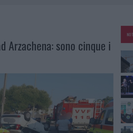
ZIONE SOA IN ITALIA: LISTA DELLE 4 REALTÀ PIÙ EFFICIENTI NELLA GESTIONE
 OUT AD OLBIA PER IL READING SU ATZENI
NOT
NNI DEL DIVING CENTER DI TEGGE
ad Arzachena: sono cinque i