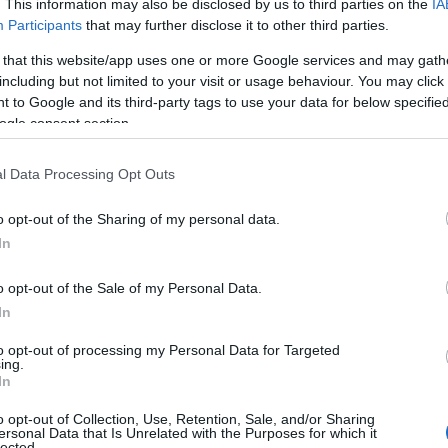
une di Arzachena.
. This information may also be disclosed by us to third parties on the
IA
Participants
that may further disclose it to other third parties.
 that this website/app uses one or more Google services and may gath
including but not limited to your visit or usage behaviour. You may click 
 to Google and its third-party tags to use your data for below specifi
ogle consent section.
l Data Processing Opt Outs
o opt-out of the Sharing of my personal data.
azionali?
In
 mese
cliccando
qui
o opt-out of the Sale of my Personal Data.
In
to opt-out of processing my Personal Data for Targeted
ing.
In
do nella sezione
Login
dal menù del sito o
o opt-out of Collection, Use, Retention, Sale, and/or Sharing
ersonal Data that Is Unrelated with the Purposes for which it
lected.