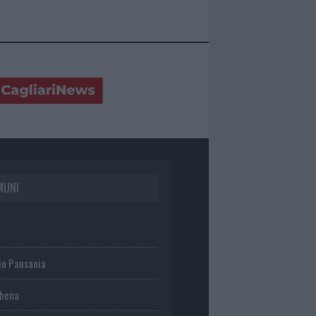
MUNI
io Pausania
chena