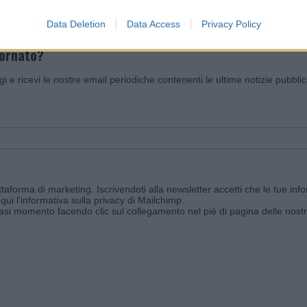
Data Deletion
Data Access
Privacy Policy
iornato?
ggi e ricevi le nostre email periodiche contenenti le ultime notizie pubbli
aforma di marketing. Iscrivendoti alla newsletter accetti che le tue info
qui l'informativa sulla privacy di Mailchimp
.
siasi momento facendo clic sul collegamento nel piè di pagina delle nostr