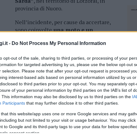
Sarda”
, nel territorio di Lotzorai, in
provincia di Nuoro.
Nell’incidente, per cause da accertare,
sono coinvolte
una moto e un
autobus.
Ad avere la peggio è stato il
i.it -
Do Not Process My Personal Information
ccorso e portato in
elicottero all’ospedale di
gravi ma al momento non non sembra essere in
to opt-out of the sale, sharing to third parties, or processing of your per
formation for targeted advertising by us, please use the below opt-out s
r selection. Please note that after your opt-out request is processed y
tà locale. Sul posto sono presenti le squadre Anas
eing interest-based ads based on personal information utilized by us or
one del traffico e per
rimozione delle
disclosed to third parties prior to your opt-out. You may separately opt-
 possibile.
losure of your personal information by third parties on the IAB’s list of
. This information may also be disclosed by us to third parties on the
IA
Participants
that may further disclose it to other third parties.
 that this website/app uses one or more Google services and may gath
including but not limited to your visit or usage behaviour. You may click 
azionali?
 to Google and its third-party tags to use your data for below specifi
ogle consent section.
NEC