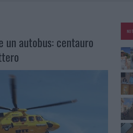
RO SPACCIO E DEGRADO: ESPLODE LA PROTESTA
SCEGLIERE LA SOLUZIONE IDEALE PER LA CASA E L’UFFICIO
GO DOLORE: STORIA E RINASCITA DELLA STRADA CHE SEGNÒ LA GALLURA
NOT
 BELLA ANCHE DAL VIVO: UN AMICO VIP SVELA COME FA
e un autobus: centauro
ttero