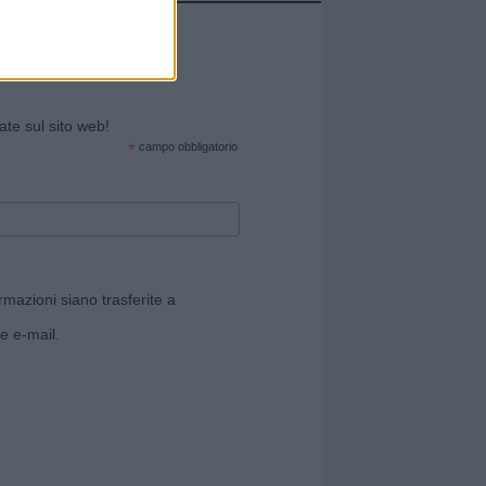
cate sul sito web!
*
campo obbligatorio
rmazioni siano trasferite a
e e-mail.