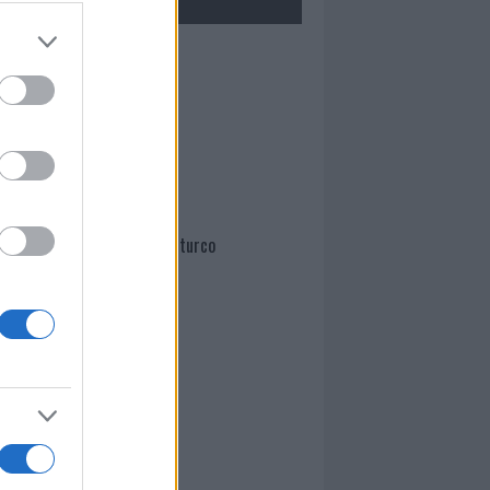
Mario Malu
Paolo Pinna
Martina Agostina Diturco
I nostri cari
I nostri cari