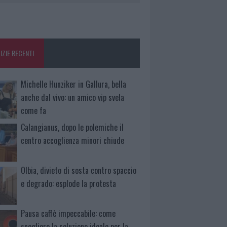
IZIE RECENTI
Michelle Hunziker in Gallura, bella
anche dal vivo: un amico vip svela
come fa
Calangianus, dopo le polemiche il
centro accoglienza minori chiude
Olbia, divieto di sosta contro spaccio
e degrado: esplode la protesta
Pausa caffè impeccabile: come
scegliere la soluzione ideale per la