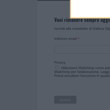
Vuoi rimanere sempre agg
Iscriviti alla newsletter di Gallura O
*
Indirizzo email
Privacy
Utilizziamo Mailchimp come piatt
Mailchimp per l'elaborazione.
Leggi 
Potrai annullare l'iscrizione in qual