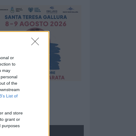
sonal or
ection to
ou may
 personal
out of the
 downstream
B’s List of
er and store
to grant or
ed purposes
ROLOGIE