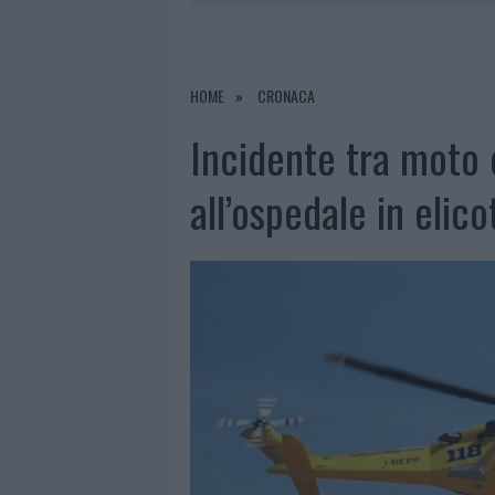
7 AGOSTO 2026
|
OLBIA, DIVIETO DI SOSTA CONT
7 AGOSTO 2026
|
PAUSA CAFFÈ IMPECCABILE: COME 
7 AGOSTO 2026
|
MONTE PINO, LA FINE DI UN LUN
HOME
CRONACA
7 AGOSTO 2026
|
MICHELLE HUNZIKER IN GALLURA,
Incidente tra moto 
all’ospedale in elico