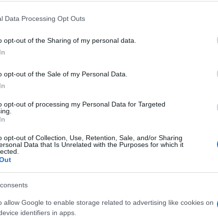
 mese
cliccando
qui
l Data Processing Opt Outs
o opt-out of the Sharing of my personal data.
In
do nella sezione
Login
dal menù del sito o
o opt-out of the Sale of my Personal Data.
In
Moto Orientale Sarda
to opt-out of processing my Personal Data for Targeted
ing.
In
lazioni, i tuoi video e le tue foto
o opt-out of Collection, Use, Retention, Sale, and/or Sharing
ro +39 345 356 7512
ersonal Data that Is Unrelated with the Purposes for which it
lected.
Out
consents
eale?
gram di GalluraOggi.it
o allow Google to enable storage related to advertising like cookies on
evice identifiers in apps.