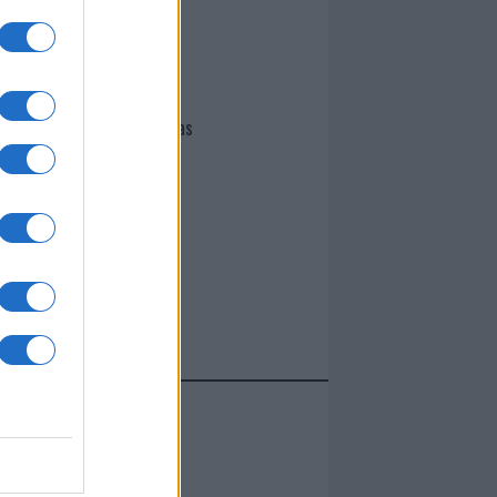
I nostri cari
Giovannimaria Cabras