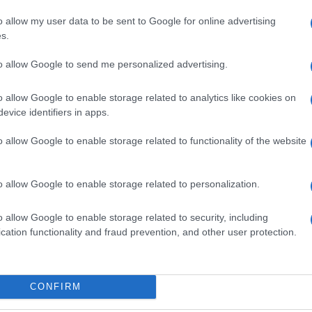
o allow my user data to be sent to Google for online advertising
s.
ime news da
Google News
to allow Google to send me personalized advertising.
o allow Google to enable storage related to analytics like cookies on
evice identifiers in apps.
o allow Google to enable storage related to functionality of the website
o allow Google to enable storage related to personalization.
dente
Prossimo articolo
o allow Google to enable storage related to security, including
cation functionality and fraud prevention, and other user protection.
Invia un Comunicato Stampa
|
Pubblicità
|
Segnala
CONFIRM