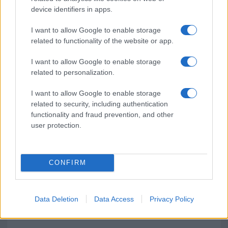
device identifiers in apps.
Incendio nella notte a Olbia, a fuoco due furgoni
I want to allow Google to enable storage
related to functionality of the website or app.
A fuoco un deposito con bombole, intervento dei
I want to allow Google to enable storage
vigili del fuoco a Rudalza
related to personalization.
I want to allow Google to enable storage
Ristorante distrutto dalle fiamme a La
related to security, including authentication
Maddalena, incendio a Monti d’à rena
functionality and fraud prevention, and other
user protection.
CONFIRM
Data Deletion
Data Access
Privacy Policy