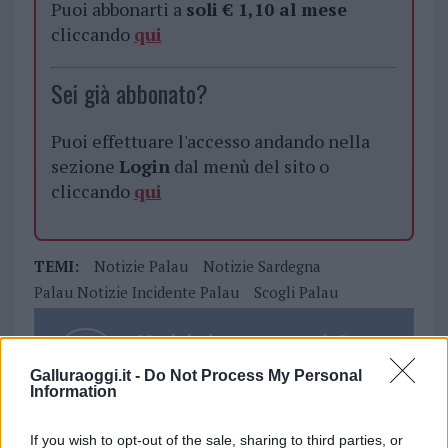
Puoi abbonarti a
soli € 1,10 al mese
cliccando
qui
Sei già abbonato?
Puoi effettuare l'accesso andando nella
sezione
Login
dal menù del sito o
cliccando
qui
TEMI:
Notizie Palau
Notizie Sardegna
Palau Notizie Incidente Palau
Scogli Palau
Notizie in tempo reale?
Entra nel canale telegram di
Galluraoggi.it -
Do Not Process My Personal
GalluraOggi.it
Information
If you wish to opt-out of the sale, sharing to third parties, or