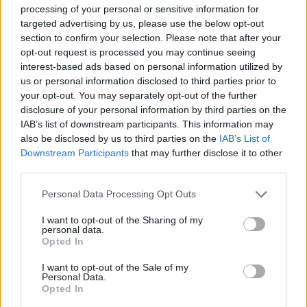
processing of your personal or sensitive information for
targeted advertising by us, please use the below opt-out
Inviaci le tue segnalazioni,
section to confirm your selection. Please note that after your
i tuoi video e le tue foto
opt-out request is processed you may continue seeing
Su WhatsApp al numero +39
interest-based ads based on personal information utilized by
345 356 7512
us or personal information disclosed to third parties prior to
your opt-out. You may separately opt-out of the further
disclosure of your personal information by third parties on the
IAB’s list of downstream participants. This information may
also be disclosed by us to third parties on the
IAB’s List of
Downstream Participants
that may further disclose it to other
Ricevi le nostre ultime news
third parties.
Please note that this website/app uses one or more Google
Personal Data Processing Opt Outs
da
Google News
services and may gather and store information including but
not limited to your visit or usage behaviour. You may click to
I want to opt-out of the Sharing of my
personal data.
grant or deny consent to Google and its third-party tags to
Opted In
Condividi l'articolo
use your data for below specified purposes in below Google
consent section.
I want to opt-out of the Sale of my
F
T
Pi
W
S
Personal Data.
Opted In
a
w
n
h
h