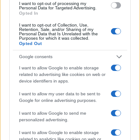
I want to opt-out of processing my
ce
it
te
at
a
Personal Data for Targeted Advertising.
Articolo precedente
Opted In
b
te
re
s
re
Prossimo articolo
o
r
st
A
I want to opt-out of Collection, Use,
Retention, Sale, and/or Sharing of my
Personal Data that Is Unrelated with the
o
p
Purposes for which it was collected.
NOTIZIE RECENTI
Opted Out
k
p
Google consents
Meteo Olbia 9 agosto, temperature in calo
I want to allow Google to enable storage
Salmo finisce in ospedale a Catania, ma il tour
related to advertising like cookies on web or
va avanti: “Sicilia, ci sono”
device identifiers in apps.
I want to allow my user data to be sent to
Jovanotti, Gabry Ponte e Alfa: Olbia ombelico del
Google for online advertising purposes.
mondo per una notte
I want to allow Google to send me
personalized advertising.
Giorgia Meloni a La Maddalena, la vicesindaco:
“Orgoglio e discrezione per visita privata̶…
I want to allow Google to enable storage
related to analytics like cookies on web or