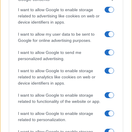
Le previsioni meteo per il weekend a Olbia e in
I want to allow Google to enable storage
Gallura
related to advertising like cookies on web or
device identifiers in apps.
Michelle Hunziker in Gallura, bella anche dal
I want to allow my user data to be sent to
vivo: un amico vip svela come fa
Google for online advertising purposes.
I want to allow Google to send me
Calangianus, dopo le polemiche il centro
personalized advertising.
accoglienza minori chiude
I want to allow Google to enable storage
related to analytics like cookies on web or
Olbia, divieto di sosta contro spaccio e degrado:
device identifiers in apps.
esplode la protesta
I want to allow Google to enable storage
related to functionality of the website or app.
I want to allow Google to enable storage
related to personalization.
I want to allow Google to enable storage