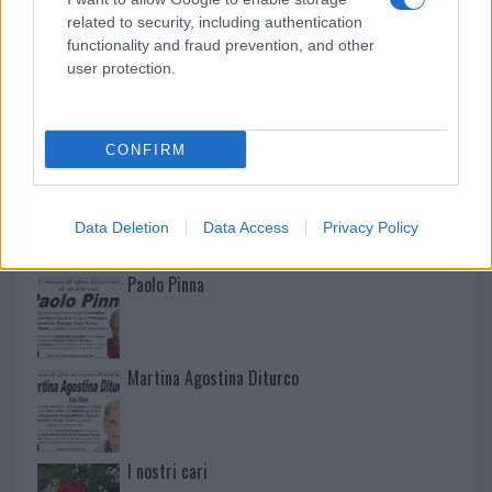
related to security, including authentication
functionality and fraud prevention, and other
user protection.
NECROLOGIE
CONFIRM
Mario Malu
Data Deletion
Data Access
Privacy Policy
Paolo Pinna
Martina Agostina Diturco
I nostri cari