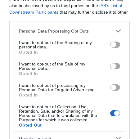
a
w
n
h
h
also be disclosed by us to third parties on the
IAB’s List of
ce
it
te
at
a
Downstream Participants
that may further disclose it to other
Articolo precedente
third parties.
b
te
re
s
re
Prossimo articolo
Please note that this website/app uses one or more Google
o
r
st
A
Personal Data Processing Opt Outs
services and may gather and store information including but
o
p
not limited to your visit or usage behaviour. You may click to
I want to opt-out of the Sharing of my
personal data.
NOTIZIE RECENTI
grant or deny consent to Google and its third-party tags to
k
p
Opted In
use your data for below specified purposes in below Google
consent section.
I want to opt-out of the Sale of my
Incendio nella notte a Olbia, a fuoco due furgoni
Personal Data.
Opted In
I want to opt-out of processing my
Personal Data for Targeted Advertising.
A fuoco un deposito con bombole, intervento dei
Opted In
vigili del fuoco a Rudalza
I want to opt-out of Collection, Use,
Retention, Sale, and/or Sharing of my
Personal Data that Is Unrelated with the
Ristorante distrutto dalle fiamme a La
Purposes for which it was collected.
Opted Out
Maddalena, incendio a Monti d’à rena
Google consents