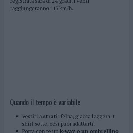
registrata sarà di 24 gradi. I venti
raggiungeranno i 17km/h.
Quando il tempo è variabile
Vestiti a
strati
: felpa, giacca leggera, t-
shirt sotto, così puoi adattarti.
Porta con te un
k-way o un ombrellino