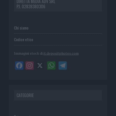
DIRETTA MEDIA ADV SRL
P.I. 02839380306
Chi siamo
Codice etico
Immagini stock di
it.depositphotos.com
CATEGORIE