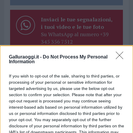
Inviaci le tue segnalazioni,
i tuoi video e le tue foto
Su WhatsApp al numero +39
345 356 7512
Galluraoggi.it -
Do Not Process My Personal
Information
Ricevi le nostre ultime news
If you wish to opt-out of the sale, sharing to third parties, or
processing of your personal or sensitive information for
targeted advertising by us, please use the below opt-out
da
Google News
section to confirm your selection. Please note that after your
opt-out request is processed you may continue seeing
interest-based ads based on personal information utilized by
Condividi l'articolo
us or personal information disclosed to third parties prior to
your opt-out. You may separately opt-out of the further
F
T
Pi
W
S
disclosure of your personal information by third parties on the
IAB’s list of downstream participants. This information may