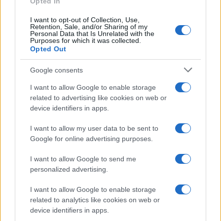
k
p
Opted In
I want to opt-out of Collection, Use,
Retention, Sale, and/or Sharing of my
Michelle Hunziker in Gallura, bella anche dal
Personal Data that Is Unrelated with the
vivo: un amico vip svela come fa
Purposes for which it was collected.
Opted Out
Calangianus, dopo le polemiche il centro
Google consents
accoglienza minori chiude
I want to allow Google to enable storage
related to advertising like cookies on web or
device identifiers in apps.
Olbia, divieto di sosta contro spaccio e degrado:
esplode la protesta
I want to allow my user data to be sent to
Google for online advertising purposes.
Pausa caffè impeccabile: come scegliere la
I want to allow Google to send me
soluzione ideale per la casa e l’ufficio
personalized advertising.
I want to allow Google to enable storage
Monte Pino, la fine di un lungo dolore: storia e
related to analytics like cookies on web or
rinascita della strada che segnò la Gallura
device identifiers in apps.