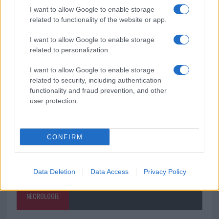
I want to allow Google to enable storage
Raid nelle campagne di Berchidda, rischio per
related to functionality of the website or app.
la rete elettrica
I want to allow Google to enable storage
related to personalization.
Monte Pino, via i cancelli del cantiere: la Gallura
ritrova la strada
I want to allow Google to enable storage
related to security, including authentication
functionality and fraud prevention, and other
user protection.
CONFIRM
Data Deletion
Data Access
Privacy Policy
NECROLOGIE