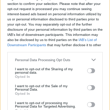
section to confirm your selection. Please note that after your
opt-out request is processed you may continue seeing
interest-based ads based on personal information utilized by
us or personal information disclosed to third parties prior to
Ricevi le nostre ultime news
your opt-out. You may separately opt-out of the further
disclosure of your personal information by third parties on the
IAB’s list of downstream participants. This information may
da
Google News
also be disclosed by us to third parties on the
IAB’s List of
Downstream Participants
that may further disclose it to other
third parties.
Condividi l'articolo
Please note that this website/app uses one or more Google
Personal Data Processing Opt Outs
F
T
Pi
W
S
services and may gather and store information including but
not limited to your visit or usage behaviour. You may click to
I want to opt-out of the Sharing of my
a
w
n
h
h
personal data.
grant or deny consent to Google and its third-party tags to
Opted In
ce
it
te
at
a
use your data for below specified purposes in below Google
Articolo precedente
consent section.
I want to opt-out of the Sale of my
b
te
re
s
re
Prossimo articolo
Personal Data.
Opted In
o
r
st
A
o
p
I want to opt-out of processing my
Personal Data for Targeted Advertising.
NOTIZIE RECENTI