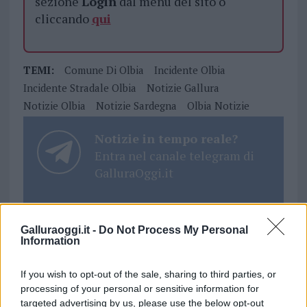
sezione
Login
dal menù del sito o
cliccando
qui
TEMI:
Comune Di Olbia
Incidente Olbia
Incidente Stradale Olbia
Notizie Gallura
Notizie Olbia
Notizie Sardegna
Olbia Notizie
Notizie in tempo reale?
Entra nel canale telegram di
GalluraOggi.it
Galluraoggi.it -
Do Not Process My Personal
Inviaci le tue segnalazioni,
Information
i tuoi video e le tue foto
Su WhatsApp al numero +39
If you wish to opt-out of the sale, sharing to third parties, or
processing of your personal or sensitive information for
345 356 7512
targeted advertising by us, please use the below opt-out