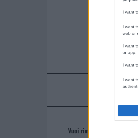
I want 
I want t
web or d
I want t
or app.
I want t
I want t
authenti
Vuoi rimanere sempre agg