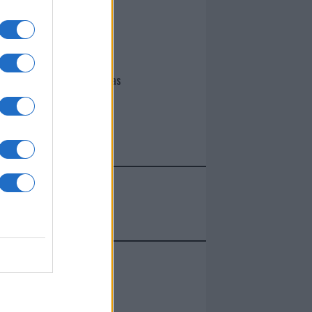
I nostri cari
Giovannimaria Cabras