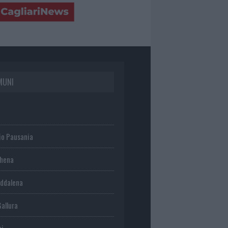
MUNI
io Pausania
chena
ddalena
Gallura