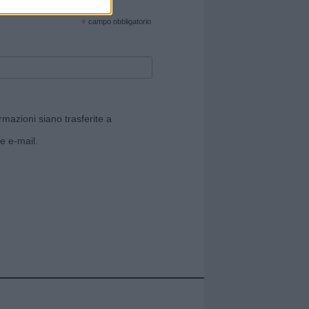
cate sul sito web!
*
campo obbligatorio
rmazioni siano trasferite a
e e-mail.