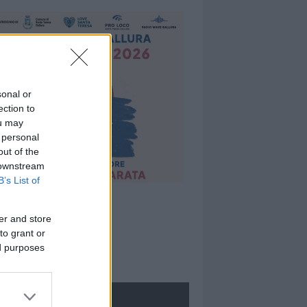
sonal or
ection to
ou may
 personal
out of the
 downstream
B’s List of
er and store
to grant or
ed purposes
ROLOGIE