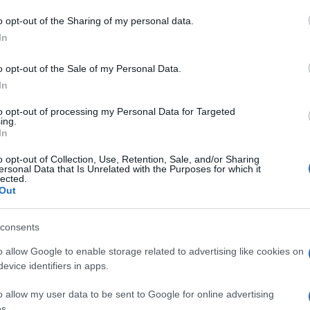
o opt-out of the Sharing of my personal data.
In
e Santa Teresa
Santa Teresa Notizie
o opt-out of the Sale of my Personal Data.
In
to opt-out of processing my Personal Data for Targeted
ing.
In
dente
Prossimo articolo
o opt-out of Collection, Use, Retention, Sale, and/or Sharing
ersonal Data that Is Unrelated with the Purposes for which it
lected.
Out
consents
o allow Google to enable storage related to advertising like cookies on
evice identifiers in apps.
o allow my user data to be sent to Google for online advertising
s.