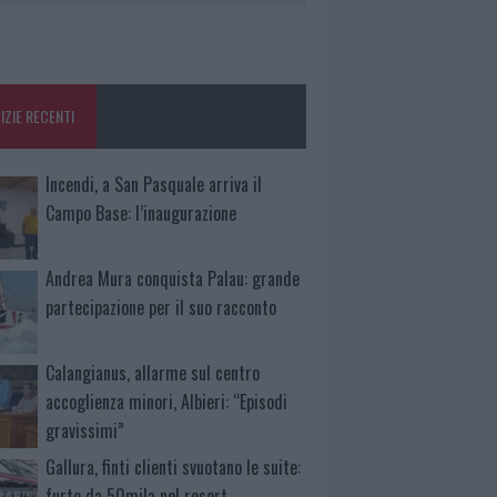
IZIE RECENTI
Incendi, a San Pasquale arriva il
Campo Base: l’inaugurazione
Andrea Mura conquista Palau: grande
partecipazione per il suo racconto
Calangianus, allarme sul centro
accoglienza minori, Albieri: “Episodi
gravissimi”
Gallura, finti clienti svuotano le suite:
furto da 50mila nel resort