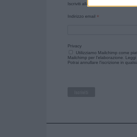
Iscriviti alla newsletter di Gallura O
*
Indirizzo email
Privacy
Utilizziamo Mailchimp come piatt
Mailchimp per l'elaborazione.
Leggi 
Potrai annullare l'iscrizione in qual