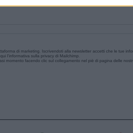
ggi e ricevi le nostre email periodiche contenenti le ultime notizie pubbli
aforma di marketing. Iscrivendoti alla newsletter accetti che le tue info
qui l'informativa sulla privacy di Mailchimp
.
siasi momento facendo clic sul collegamento nel piè di pagina delle nostr