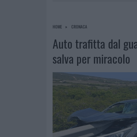
6 AGOSTO 2026
|
METEO OLBIA 7 A
6 AGOSTO 2026
|
INCENDI, A SAN PASQUALE ARRIV
6 AGOSTO 2026
|
ANDREA MURA CONQUISTA PALAU
HOME
CRONACA
6 AGOSTO 2026
|
CALANGIANUS, ALLARME SUL CENT
Auto trafitta dal gu
salva per miracolo