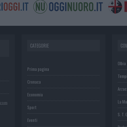
CATEGORIE
CO
Olbia
Prima pagina
Temp
Cronaca
Arza
Economia
La Ma
.com
Sport
S. T. 
Eventi