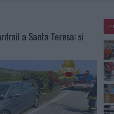
GOSTO, SOLE E CALDO TORNANO PROTAGONISTI
A IL CAMPO BASE: L’INAUGURAZIONE
: GRANDE PARTECIPAZIONE PER IL SUO RACCONTO
NOT
RO ACCOGLIENZA MINORI, ALBIERI: “EPISODI GRAVISSIMI”
ardrail a Santa Teresa: si