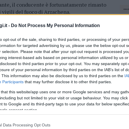
nte, il conducente è fortunatamente rimasto
i vigili del fuoco di Arzachena.
lavorato per oltre un’ora per mettere in
i.it -
Do Not Process My Personal Information
eggiata, garantendo così la ripresa della
no intervenuti anche il personale del 118, i
to opt-out of the sale, sharing to third parties, or processing of your per
anta Teresa di Gallura e gli operatori dell’Anas
formation for targeted advertising by us, please use the below opt-out s
r selection. Please note that after your opt-out request is processed y
del traffico.
eing interest-based ads based on personal information utilized by us or
disclosed to third parties prior to your opt-out. You may separately opt-
azionali?
losure of your personal information by third parties on the IAB’s list of
. This information may also be disclosed by us to third parties on the
IA
Participants
that may further disclose it to other third parties.
 mese
cliccando
qui
 that this website/app uses one or more Google services and may gath
including but not limited to your visit or usage behaviour. You may click 
 to Google and its third-party tags to use your data for below specifi
ogle consent section.
do nella sezione
Login
dal menù del sito o
l Data Processing Opt Outs
NEC