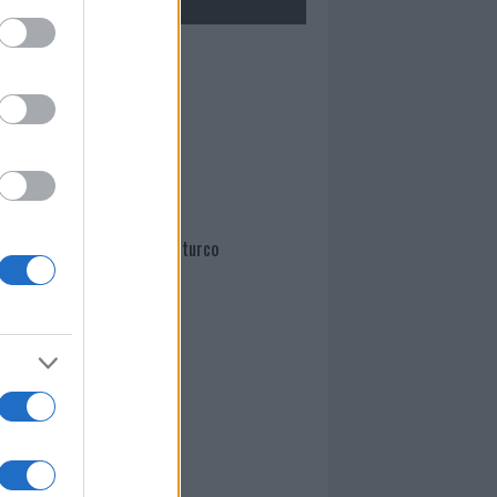
Mario Malu
Paolo Pinna
Martina Agostina Diturco
I nostri cari
I nostri cari