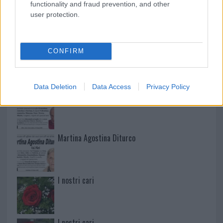
functionality and fraud prevention, and other
user protection.
NECROLOGIE
CONFIRM
Mario Malu
Data Deletion
Data Access
Privacy Policy
Paolo Pinna
Martina Agostina Diturco
I nostri cari
I nostri cari