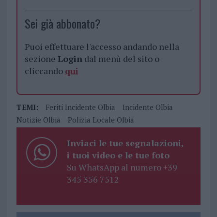
Sei già abbonato?
Puoi effettuare l'accesso andando nella
sezione
Login
dal menù del sito o
cliccando
qui
TEMI:
Feriti Incidente Olbia
Incidente Olbia
Notizie Olbia
Polizia Locale Olbia
Inviaci le tue segnalazioni,
i tuoi video e le tue foto
Su WhatsApp al numero +39
345 356 7512