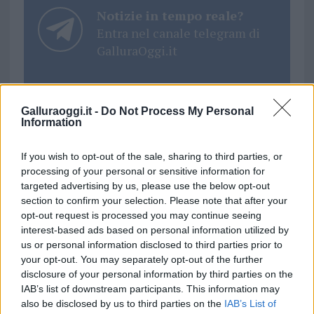
Notizie in tempo reale?
Entra nel canale telegram di
GalluraOggi.it
Galluraoggi.it -
Do Not Process My Personal
Information
Ricevi le nostre ultime news
If you wish to opt-out of the sale, sharing to third parties, or
da
Google News
processing of your personal or sensitive information for
targeted advertising by us, please use the below opt-out
section to confirm your selection. Please note that after your
opt-out request is processed you may continue seeing
Condividi l'articolo
interest-based ads based on personal information utilized by
us or personal information disclosed to third parties prior to
F
T
Pi
W
S
your opt-out. You may separately opt-out of the further
a
w
n
h
h
disclosure of your personal information by third parties on the
IAB’s list of downstream participants. This information may
ce
it
te
at
a
Articolo precedente
also be disclosed by us to third parties on the
IAB’s List of