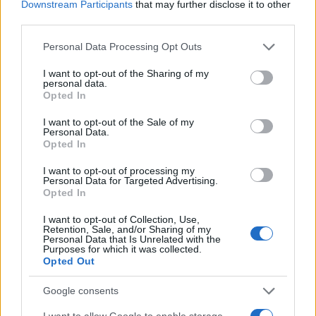
b
te
re
s
re
Downstream Participants
that may further disclose it to other
Prossimo articolo
third parties.
o
r
st
A
Please note that this website/app uses one or more Google
o
p
Personal Data Processing Opt Outs
services and may gather and store information including but
NOTIZIE RECENTI
k
p
not limited to your visit or usage behaviour. You may click to
I want to opt-out of the Sharing of my
personal data.
grant or deny consent to Google and its third-party tags to
Opted In
use your data for below specified purposes in below Google
Stop ai cantieri privati a Olbia, nuove regole
consent section.
I want to opt-out of the Sale of my
anche a San Pantaleo
Personal Data.
Opted In
Rapina a Porto Rotondo, due uomini fermati dai
I want to opt-out of processing my
Personal Data for Targeted Advertising.
carabinieri
Opted In
I want to opt-out of Collection, Use,
Auto prende fuoco sulla strada statale 125 a
Retention, Sale, and/or Sharing of my
Personal Data that Is Unrelated with the
Olbia, cosa è successo
Purposes for which it was collected.
Opted Out
Incidente sulla 125 a Olbia, due auto coinvolte:
Google consents
danni ingenti
I want to allow Google to enable storage