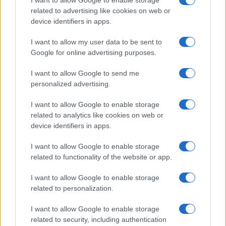
related to advertising like cookies on web or
Auto finisce contro un muretto, un ferito ad
device identifiers in apps.
Arzachena
I want to allow my user data to be sent to
Google for online advertising purposes.
Incidente a Baia Sardinia, scontro tra auto e
I want to allow Google to send me
moto: un ferito
personalized advertising.
I want to allow Google to enable storage
Olbia, le previsioni meteo per lunedì 10 agosto
related to analytics like cookies on web or
2026
device identifiers in apps.
I want to allow Google to enable storage
related to functionality of the website or app.
I want to allow Google to enable storage
related to personalization.
I want to allow Google to enable storage
related to security, including authentication