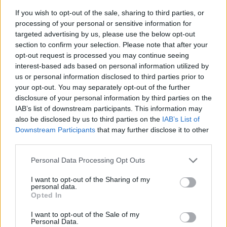
ce
it
te
at
a
If you wish to opt-out of the sale, sharing to third parties, or
Articolo precedente
processing of your personal or sensitive information for
b
te
re
s
re
Prossimo articolo
targeted advertising by us, please use the below opt-out
o
r
st
A
section to confirm your selection. Please note that after your
opt-out request is processed you may continue seeing
o
p
interest-based ads based on personal information utilized by
NOTIZIE RECENTI
k
p
us or personal information disclosed to third parties prior to
your opt-out. You may separately opt-out of the further
disclosure of your personal information by third parties on the
Incendi, a San Pasquale arriva il Campo Base:
IAB’s list of downstream participants. This information may
l’inaugurazione
also be disclosed by us to third parties on the
IAB’s List of
Downstream Participants
that may further disclose it to other
third parties.
Andrea Mura conquista Palau: grande
partecipazione per il suo racconto
Please note that this website/app uses one or more Google
Personal Data Processing Opt Outs
services and may gather and store information including but
not limited to your visit or usage behaviour. You may click to
I want to opt-out of the Sharing of my
personal data.
Calangianus, allarme sul centro accoglienza
grant or deny consent to Google and its third-party tags to
Opted In
use your data for below specified purposes in below Google
minori, Albieri: “Episodi gravissimi”
consent section.
I want to opt-out of the Sale of my
Personal Data.