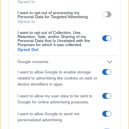
Opted In
Gallura, finti clienti svuotano le suite: furto da
50mila nel resort
I want to opt-out of processing my
Personal Data for Targeted Advertising.
Opted In
Meteo Olbia 7 agosto, sole e caldo tornano
I want to opt-out of Collection, Use,
protagonisti
Retention, Sale, and/or Sharing of my
Personal Data that Is Unrelated with the
Purposes for which it was collected.
Opted Out
Test tunnel Olbia: rampe chiuse ancora fino a
fine agosto
Google consents
I want to allow Google to enable storage
Aggius conquista la classifica delle mete più
related to advertising like cookies on web or
amate dell’estate 2026
device identifiers in apps.
I want to allow my user data to be sent to
Google for online advertising purposes.
I want to allow Google to send me
personalized advertising.