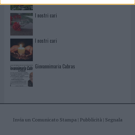
I nostri cari
I nostri cari
Giovannimaria Cabras
Invia un Comunicato Stampa
|
Pubblicità
|
Segnala