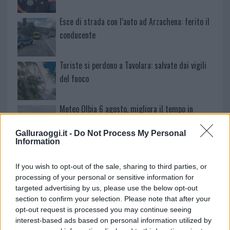
Esce di strada con l’auto ad Arzachena: ferito il
conducente
Turiste si perdono a Tavolara: salvate dai vigili
del fuoco
Meteo Olbia 6 agosto, migliora il tempo in
Gallura
Galluraoggi.it -
Do Not Process My Personal
Information
Incidente Olbia, poliziotto in vacanza salva 6
persone: due bimbi tra i feriti
If you wish to opt-out of the sale, sharing to third parties, or
processing of your personal or sensitive information for
targeted advertising by us, please use the below opt-out
Red Valley Festival, musica no-stop a Olbia fino
section to confirm your selection. Please note that after your
alle 5
opt-out request is processed you may continue seeing
interest-based ads based on personal information utilized by