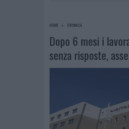
6 AGOSTO 2026
|
METEO OLBIA 7 AGOSTO, SOLE 
6 AGOSTO 2026
|
INCENDI, A SAN PASQUALE ARRIV
6 AGOSTO 2026
|
ANDREA MURA CONQUISTA PALAU
HOME
CRONACA
6 AGOSTO 2026
|
CALANGIANUS, ALLARME SUL CENT
Dopo 6 mesi i lavora
senza risposte, ass