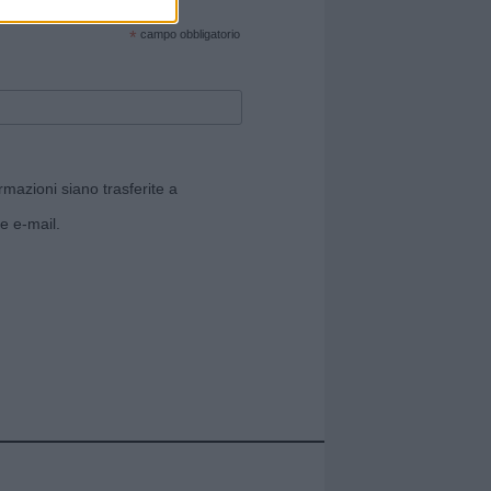
cate sul sito web!
*
campo obbligatorio
rmazioni siano trasferite a
e e-mail.