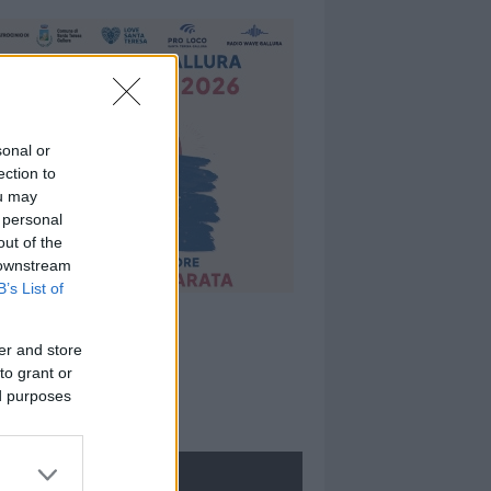
sonal or
ection to
ou may
 personal
out of the
 downstream
B’s List of
er and store
to grant or
ed purposes
ROLOGIE