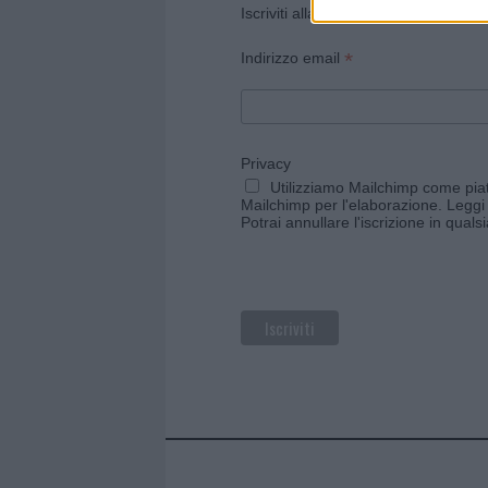
Iscriviti alla newsletter di Gallura O
*
Indirizzo email
Privacy
Utilizziamo Mailchimp come piatt
Mailchimp per l'elaborazione.
Leggi 
Potrai annullare l'iscrizione in qual