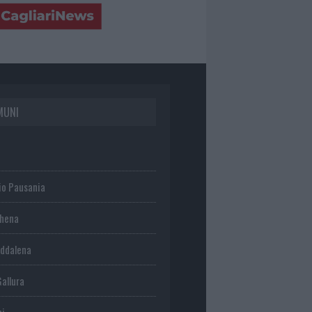
MUNI
io Pausania
chena
ddalena
Gallura