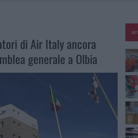
E CALDO TORNANO PROTAGONISTI
A IL CAMPO BASE: L’INAUGURAZIONE
: GRANDE PARTECIPAZIONE PER IL SUO RACCONTO
NOT
RO ACCOGLIENZA MINORI, ALBIERI: “EPISODI GRAVISSIMI”
tori di Air Italy ancora
emblea generale a Olbia