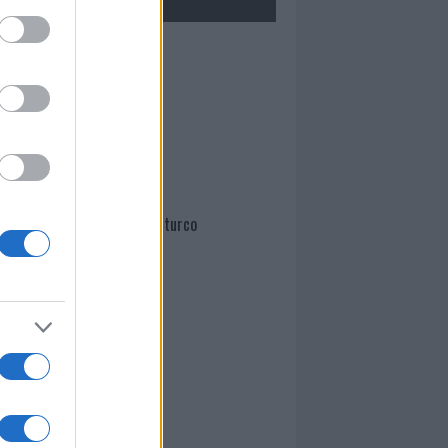
Mario Malu
Paolo Pinna
Martina Agostina Diturco
I nostri cari
I nostri cari