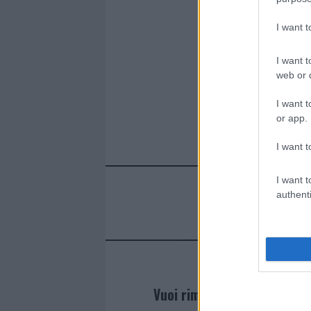
b
te
re
s
re
o
r
st
A
I want 
o
p
I want t
k
p
web or d
I want t
or app.
I want t
I want t
authenti
Vuoi rimanere sempre agg