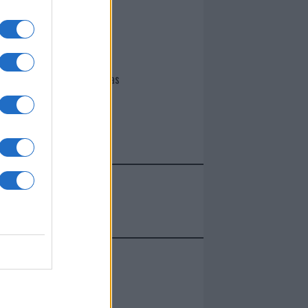
I nostri cari
Giovannimaria Cabras