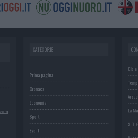
CATEGORIE
CO
Olbia
Prima pagina
Temp
Cronaca
Arza
Economia
La Ma
.com
Sport
S. T. 
Eventi