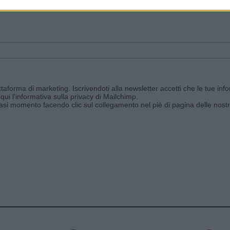
ggi e ricevi le nostre email periodiche contenenti le ultime notizie pubbli
aforma di marketing. Iscrivendoti alla newsletter accetti che le tue info
qui l'informativa sulla privacy di Mailchimp
.
siasi momento facendo clic sul collegamento nel piè di pagina delle nostr