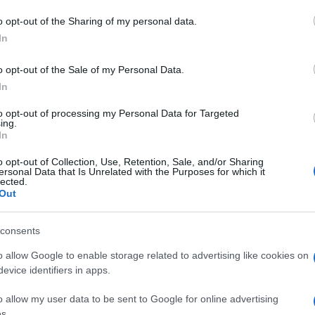
azionali?
o opt-out of the Sharing of my personal data.
In
 mese
cliccando
qui
o opt-out of the Sale of my Personal Data.
In
to opt-out of processing my Personal Data for Targeted
do nella sezione
Login
dal menù del sito o
ing.
In
o opt-out of Collection, Use, Retention, Sale, and/or Sharing
ersonal Data that Is Unrelated with the Purposes for which it
lected.
Out
Italy
Unione Sindacale Di Base
consents
o allow Google to enable storage related to advertising like cookies on
evice identifiers in apps.
o allow my user data to be sent to Google for online advertising
dente
Prossimo articolo
s.