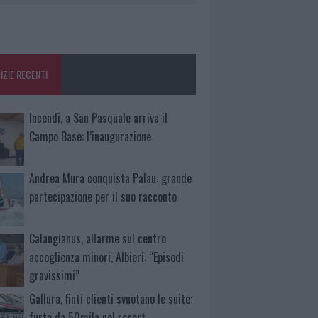
IZIE RECENTI
Incendi, a San Pasquale arriva il
Campo Base: l’inaugurazione
Andrea Mura conquista Palau: grande
partecipazione per il suo racconto
Calangianus, allarme sul centro
accoglienza minori, Albieri: “Episodi
gravissimi”
Gallura, finti clienti svuotano le suite:
furto da 50mila nel resort