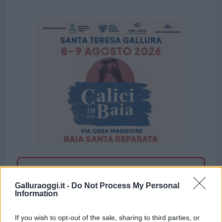
Vuoi rimuovere le pubblicità nazionali?
Galluraoggi.it -
Do Not Process My Personal
Information
Puoi abbonarti a
soli € 1,10 al mese
cliccando
qui
If you wish to opt-out of the sale, sharing to third parties, or