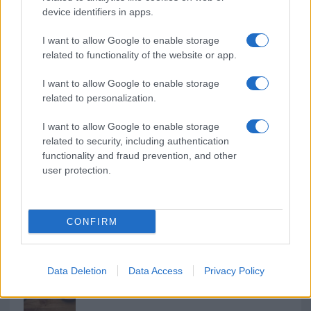
o
r
st
A
device identifiers in apps.
o
p
I want to allow Google to enable storage
NOTIZIE RECENTI
related to functionality of the website or app.
k
p
I want to allow Google to enable storage
Michelle Hunziker in Gallura, bella anche dal
related to personalization.
vivo: un amico vip svela come fa
I want to allow Google to enable storage
related to security, including authentication
Calangianus, dopo le polemiche il centro
functionality and fraud prevention, and other
accoglienza minori chiude
user protection.
Olbia, divieto di sosta contro spaccio e degrado:
CONFIRM
esplode la protesta
Pausa caffè impeccabile: come scegliere la
Data Deletion
Data Access
Privacy Policy
soluzione ideale per la casa e l’ufficio