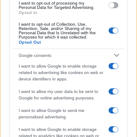
i tuoi video e le tue foto
I want to opt-out of processing my
Personal Data for Targeted Advertising.
Su WhatsApp al numero +39
Opted In
345 356 7512
I want to opt-out of Collection, Use,
Retention, Sale, and/or Sharing of my
Personal Data that Is Unrelated with the
Purposes for which it was collected.
Opted Out
Ricevi le nostre ultime news
Google consents
I want to allow Google to enable storage
da
Google News
related to advertising like cookies on web or
device identifiers in apps.
I want to allow my user data to be sent to
Condividi l'articolo
Google for online advertising purposes.
F
T
Pi
W
S
I want to allow Google to send me
a
w
n
h
h
personalized advertising.
ce
it
te
at
a
Articolo precedente
I want to allow Google to enable storage
b
te
re
s
re
Prossimo articolo
related to analytics like cookies on web or