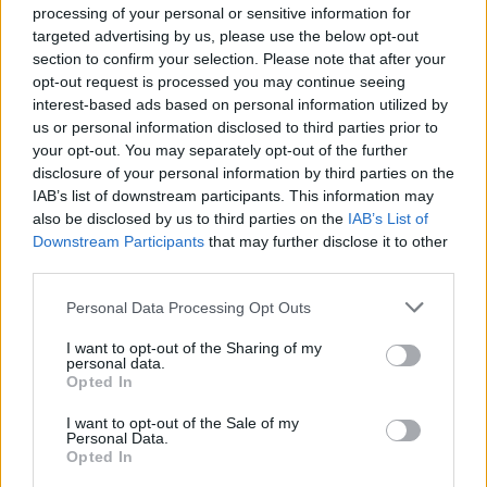
processing of your personal or sensitive information for
Sei già abbonato?
targeted advertising by us, please use the below opt-out
section to confirm your selection. Please note that after your
opt-out request is processed you may continue seeing
Puoi effettuare l'accesso andando nella
interest-based ads based on personal information utilized by
sezione
Login
dal menù del sito o
us or personal information disclosed to third parties prior to
cliccando
qui
your opt-out. You may separately opt-out of the further
disclosure of your personal information by third parties on the
IAB’s list of downstream participants. This information may
also be disclosed by us to third parties on the
IAB’s List of
TEMI:
Acqua Gallura
Comune Di Olbia
Downstream Participants
that may further disclose it to other
Lavori Abbanoa Acqua
third parties.
Notizie in tempo reale?
Please note that this website/app uses one or more Google
Personal Data Processing Opt Outs
services and may gather and store information including but
Entra nel canale telegram di
not limited to your visit or usage behaviour. You may click to
I want to opt-out of the Sharing of my
GalluraOggi.it
personal data.
grant or deny consent to Google and its third-party tags to
Opted In
use your data for below specified purposes in below Google
consent section.
I want to opt-out of the Sale of my
Personal Data.
Opted In
Inviaci le tue segnalazioni,