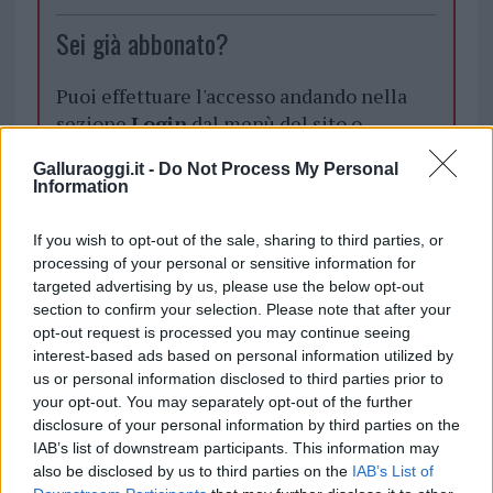
Sei già abbonato?
Puoi effettuare l'accesso andando nella
sezione
Login
dal menù del sito o
cliccando
qui
Galluraoggi.it -
Do Not Process My Personal
Information
TEMI:
Porto San Teodoro
San Teodoro Notizie
If you wish to opt-out of the sale, sharing to third parties, or
San Teodoro Porto
processing of your personal or sensitive information for
targeted advertising by us, please use the below opt-out
section to confirm your selection. Please note that after your
Notizie in tempo reale?
opt-out request is processed you may continue seeing
Entra nel canale telegram di
interest-based ads based on personal information utilized by
GalluraOggi.it
us or personal information disclosed to third parties prior to
your opt-out. You may separately opt-out of the further
disclosure of your personal information by third parties on the
IAB’s list of downstream participants. This information may
also be disclosed by us to third parties on the
IAB’s List of
Inviaci le tue segnalazioni,