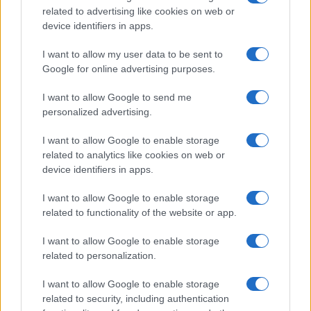
b
te
re
s
re
related to advertising like cookies on web or
o
r
st
A
device identifiers in apps.
o
p
I want to allow my user data to be sent to
NOTIZIE RECENTI
k
p
Google for online advertising purposes.
Incendio nella notte a Olbia, a fuoco due furgoni
I want to allow Google to send me
personalized advertising.
I want to allow Google to enable storage
related to analytics like cookies on web or
A fuoco un deposito con bombole, intervento dei
device identifiers in apps.
vigili del fuoco a Rudalza
I want to allow Google to enable storage
related to functionality of the website or app.
Ristorante distrutto dalle fiamme a La
Maddalena, incendio a Monti d’à rena
I want to allow Google to enable storage
related to personalization.
Le previsioni meteo per il weekend a Olbia e in
I want to allow Google to enable storage
Gallura
related to security, including authentication