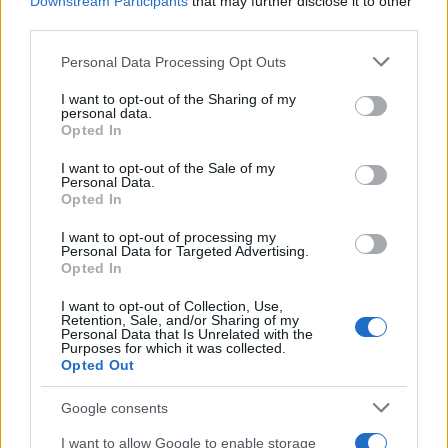
Downstream Participants
that may further disclose it to other
i tuoi video e le tue foto
third parties.
Su WhatsApp al numero +39
Please note that this website/app uses one or more Google
345 356 7512
Personal Data Processing Opt Outs
services and may gather and store information including but
not limited to your visit or usage behaviour. You may click to
I want to opt-out of the Sharing of my
personal data.
grant or deny consent to Google and its third-party tags to
Opted In
use your data for below specified purposes in below Google
consent section.
I want to opt-out of the Sale of my
Ricevi le nostre ultime news
Personal Data.
Opted In
da
Google News
I want to opt-out of processing my
Personal Data for Targeted Advertising.
Opted In
Condividi l'articolo
I want to opt-out of Collection, Use,
Retention, Sale, and/or Sharing of my
Personal Data that Is Unrelated with the
F
T
Pi
W
S
Purposes for which it was collected.
Opted Out
a
w
n
h
h
ce
it
te
at
a
Google consents
Articolo precedente
I want to allow Google to enable storage
Prossimo articolo