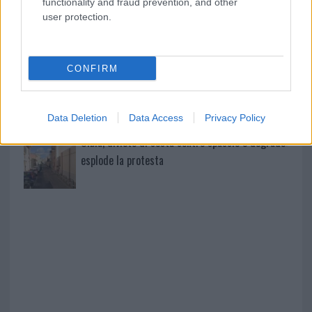
functionality and fraud prevention, and other
user protection.
Michelle Hunziker in Gallura, bella anche dal
vivo: un amico vip svela come fa
CONFIRM
Calangianus, dopo le polemiche il centro
accoglienza minori chiude
Data Deletion
Data Access
Privacy Policy
Olbia, divieto di sosta contro spaccio e degrado:
esplode la protesta