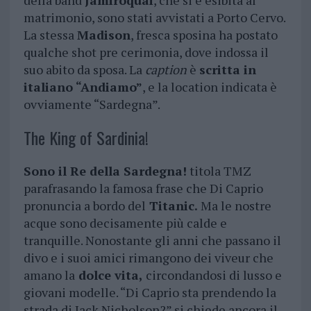
della band
Jamiroquai
, che si è esibita al
matrimonio, sono stati avvistati a Porto Cervo.
La stessa
Madison
, fresca sposina ha postato
qualche shot pre cerimonia, dove indossa il
suo abito da sposa. La
caption
è
scritta in
italiano “Andiamo”
, e la location indicata è
ovviamente “Sardegna”.
The King of Sardinia!
Sono il Re della Sardegna!
titola TMZ
parafrasando la famosa frase che Di Caprio
pronuncia a bordo del
Titanic.
Ma le nostre
acque sono decisamente più calde e
tranquille. Nonostante gli anni che passano il
divo e i suoi amici rimangono dei viveur che
amano la
dolce vita,
circondandosi di lusso e
giovani modelle. “Di Caprio sta prendendo la
strada di Jack Nicholson?” si chiede ancora il