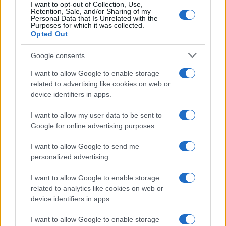
I want to opt-out of Collection, Use,
Leonardo Di Caprio
Matrimonio Headrick-Nahmad
Retention, Sale, and/or Sharing of my
Personal Data that Is Unrelated with the
Notizie Arzachena
Olbia Notizie
Peggy Gou
Purposes for which it was collected.
Piazzetta Porto Cervo
Porto Cervo
Ramazzino
Opted Out
TMZ
Tobey Mc Guire
Yacht Costa Smeralda
Google consents
Inviaci le tue segnalazioni,
I want to allow Google to enable storage
i tuoi video e le tue foto
related to advertising like cookies on web or
Su WhatsApp al numero +39
device identifiers in apps.
345 356 7512
I want to allow my user data to be sent to
Google for online advertising purposes.
I want to allow Google to send me
Notizie in tempo reale?
personalized advertising.
Entra nel canale telegram di
I want to allow Google to enable storage
GalluraOggi.it
related to analytics like cookies on web or
device identifiers in apps.
I want to allow Google to enable storage