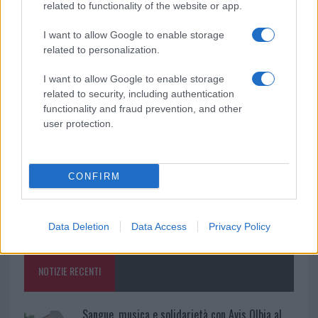
related to functionality of the website or app.
Ricevi le nostre ultime news
I want to allow Google to enable storage
related to personalization.
da
Google News
I want to allow Google to enable storage
related to security, including authentication
functionality and fraud prevention, and other
Condividi l'articolo
user protection.
F
T
Pi
W
S
a
w
n
h
h
CONFIRM
ce
it
te
at
a
Articolo precedente
b
te
re
s
re
Prossimo articolo
Data Deletion
Data Access
Privacy Policy
o
r
st
A
o
p
NOTIZIE RECENTI
k
p
Sangue, musica e solidarietà con Avis Olbia al