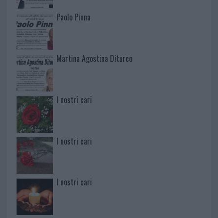
Paolo Pinna
Martina Agostina Diturco
I nostri cari
I nostri cari
I nostri cari