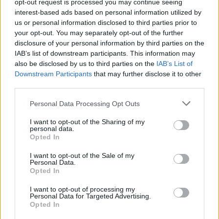
opt-out request is processed you may continue seeing
interest-based ads based on personal information utilized by
us or personal information disclosed to third parties prior to
your opt-out. You may separately opt-out of the further
Vuoi rimuovere le pubblicità nazionali?
disclosure of your personal information by third parties on the
IAB’s list of downstream participants. This information may
Puoi abbonarti a
soli € 1,10 al mese
also be disclosed by us to third parties on the
IAB’s List of
cliccando
qui
Downstream Participants
that may further disclose it to other
third parties.
Sei già abbonato?
Please note that this website/app uses one or more Google
Personal Data Processing Opt Outs
services and may gather and store information including but
not limited to your visit or usage behaviour. You may click to
I want to opt-out of the Sharing of my
Puoi effettuare l'accesso andando nella
personal data.
grant or deny consent to Google and its third-party tags to
sezione
Login
dal menù del sito o
Opted In
use your data for below specified purposes in below Google
cliccando
qui
consent section.
I want to opt-out of the Sale of my
Personal Data.
Opted In
TEMI:
Cala Di Volpe
Comune Di Olbia
I want to opt-out of processing my
Personal Data for Targeted Advertising.
Costa Smeralda
David Gruttman
Opted In
Di Caprio Sardinia
Jamiroquai
Leo Di Caprio