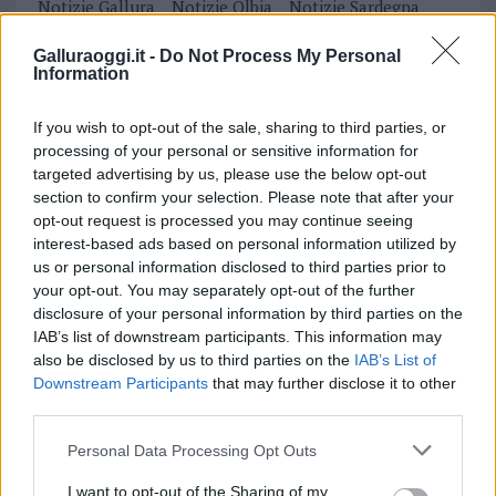
Notizie Gallura
Notizie Olbia
Notizie Sardegna
Olbia Notizie
San Teodoro Notizie
Galluraoggi.it -
Do Not Process My Personal
Information
Inviaci le tue segnalazioni,
i tuoi video e le tue foto
If you wish to opt-out of the sale, sharing to third parties, or
Su WhatsApp al numero +39
processing of your personal or sensitive information for
345 356 7512
targeted advertising by us, please use the below opt-out
section to confirm your selection. Please note that after your
opt-out request is processed you may continue seeing
interest-based ads based on personal information utilized by
us or personal information disclosed to third parties prior to
Notizie in tempo reale?
your opt-out. You may separately opt-out of the further
Entra nel canale telegram di
disclosure of your personal information by third parties on the
GalluraOggi.it
IAB’s list of downstream participants. This information may
also be disclosed by us to third parties on the
IAB’s List of
Downstream Participants
that may further disclose it to other
third parties.
Please note that this website/app uses one or more Google
Personal Data Processing Opt Outs
Ricevi le nostre ultime news
services and may gather and store information including but
not limited to your visit or usage behaviour. You may click to
I want to opt-out of the Sharing of my