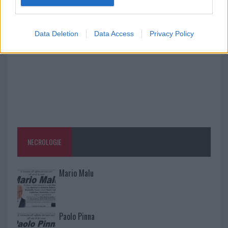
Festival al Romazzino
Data Deletion
Data Access
Privacy Policy
NECROLOGIE
Mario Malu
Paolo Pinna