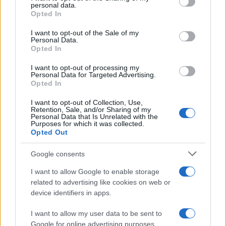
personal data.
grant or deny consent to Google and its third-party tags to
da
Google News
Opted In
use your data for below specified purposes in below Google
consent section.
I want to opt-out of the Sale of my
Personal Data.
Opted In
Condividi l'articolo
I want to opt-out of processing my
F
T
Pi
W
S
Personal Data for Targeted Advertising.
Opted In
a
w
n
h
h
ce
it
te
at
a
I want to opt-out of Collection, Use,
Articolo precedente
Retention, Sale, and/or Sharing of my
Personal Data that Is Unrelated with the
b
te
re
s
re
Prossimo articolo
Purposes for which it was collected.
Opted Out
o
r
st
A
o
p
Google consents
NOTIZIE RECENTI
k
p
I want to allow Google to enable storage
related to advertising like cookies on web or
Soccorso tra i mega yacht sulla spiaggia di La
device identifiers in apps.
Maddalena: cosa è successo
I want to allow my user data to be sent to
Google for online advertising purposes.