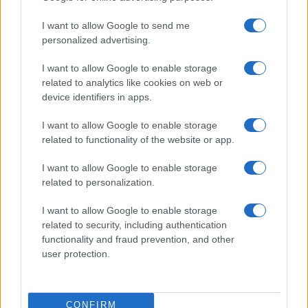
Scontro Misericordia-Comune: Oltre le Bocche
I want to allow Google to send me
attacca la sindaca
personalized advertising.
I want to allow Google to enable storage
Salvini contestato a L’Agnata, il ministro
related to analytics like cookies on web or
interviene: “Amo De Andrè che democrazia è?”
device identifiers in apps.
I want to allow Google to enable storage
Porto Taverna, strage di pesci nello stagno:
related to functionality of the website or app.
scattano le prime bonifiche
I want to allow Google to enable storage
related to personalization.
Olbia, stretta sulla sicurezza per il Red Valley
2026: tutti i divieti
I want to allow Google to enable storage
related to security, including authentication
functionality and fraud prevention, and other
Santa Teresa Gallura, nuove regole per la
user protection.
raccolta differenziata
Robbie Williams incanta il gala del Big Art
CONFIRM