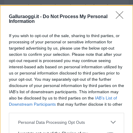
L’organizzazione ringrazia tutti coloro che a
vario titolo hanno
collaborato alla riuscita
Galluraoggi.it -
Do Not Process My Personal
della festa
, tutti gli organi di informazione
Information
che hanno seguito con cura e attenzione
l’evento e il pubblico sempre numerosissimo.
If you wish to opt-out of the sale, sharing to third parties, or
processing of your personal or sensitive information for
targeted advertising by us, please use the below opt-out
Vuoi rimuovere le pubblicità nazionali?
section to confirm your selection. Please note that after your
opt-out request is processed you may continue seeing
interest-based ads based on personal information utilized by
Puoi abbonarti a
soli € 1,10 al mese
us or personal information disclosed to third parties prior to
cliccando
qui
your opt-out. You may separately opt-out of the further
disclosure of your personal information by third parties on the
Sei già abbonato?
IAB’s list of downstream participants. This information may
also be disclosed by us to third parties on the
IAB’s List of
Downstream Participants
that may further disclose it to other
Puoi effettuare l'accesso andando nella
third parties.
sezione
Login
dal menù del sito o
Please note that this website/app uses one or more Google
Personal Data Processing Opt Outs
cliccando
qui
services and may gather and store information including but