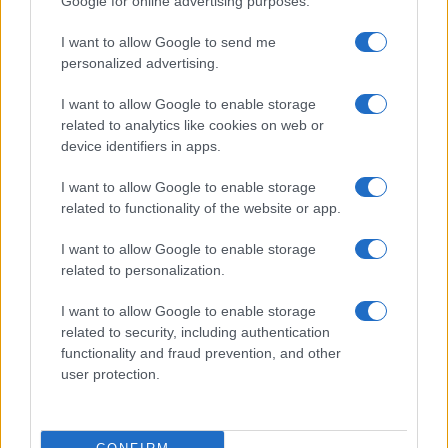
Google for online advertising purposes.
Porto Rotondo ospita la grande sfida della vela
I want to allow Google to send me
nell’estate 2026
personalized advertising.
I want to allow Google to enable storage
Controlli all’aeroporto di Olbia, sequestrati
related to analytics like cookies on web or
caviale e sabbia rubata
device identifiers in apps.
I want to allow Google to enable storage
Migliori cliniche di estetica medicale avanzata
related to functionality of the website or app.
in Europa: classifica dei 5 centri di riferimento
I want to allow Google to enable storage
pe…
related to personalization.
Incendi, a San Pasquale arriva il Campo Base:
l’inaugurazione
I want to allow Google to enable storage
related to security, including authentication
functionality and fraud prevention, and other
Andrea Mura conquista Palau: grande
user protection.
partecipazione per il suo racconto