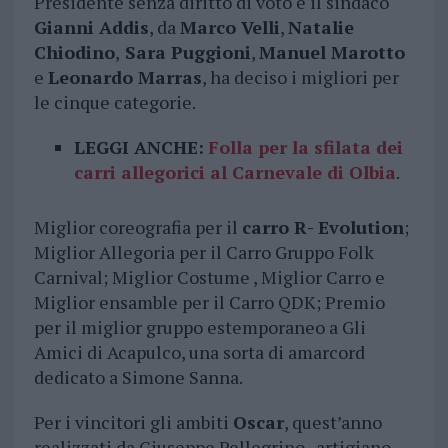
Presidente senza diritto di voto è il sindaco
Gianni Addis
, da
Marco Velli
,
Natalie
Chiodino
,
Sara Puggioni
,
Manuel Marotto
e
Leonardo Marras
, ha deciso i migliori per
le cinque categorie.
LEGGI ANCHE:
Folla per la sfilata dei
carri allegorici al Carnevale di Olbia
.
Miglior coreografia per il
carro R- Evolution
;
Miglior Allegoria per il Carro Gruppo Folk
Carnival; Miglior Costume , Miglior Carro e
Miglior ensamble per il Carro QDK; Premio
per il miglior gruppo estemporaneo a Gli
Amici di Acapulco, una sorta di amarcord
dedicato a Simone Sanna.
Per i vincitori gli ambiti
Oscar
, quest’anno
realizzati da Giuseppe Pellegrino , artigiano