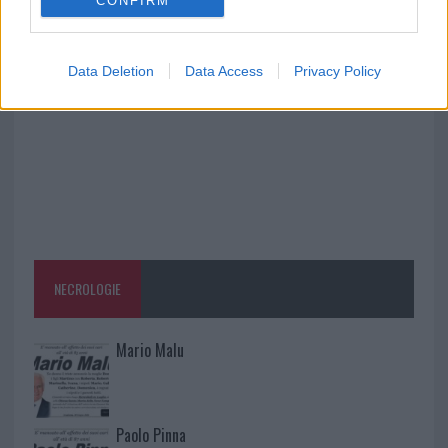
CONFIRM
Calangianus, allarme sul centro accoglienza
minori, Albieri: “Episodi gravissimi”
Data Deletion
Data Access
Privacy Policy
NECROLOGIE
Mario Malu
Paolo Pinna