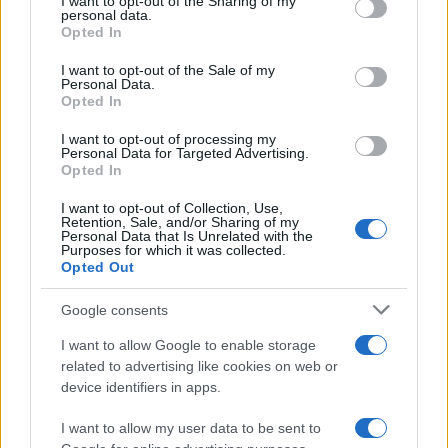
not limited to your visit or usage behaviour. You may click to
I want to opt-out of the Sharing of my
personal data.
grant or deny consent to Google and its third-party tags to
Opted In
TEMI:
Carnevale Tempio
use your data for below specified purposes in below Google
consent section.
Lu Carrasciali Timpiesu 2025
Notizie Tempio
I want to opt-out of the Sale of my
Personal Data.
Opted In
Condividi l'articolo
I want to opt-out of processing my
F
T
Pi
W
S
Personal Data for Targeted Advertising.
Opted In
a
w
n
h
h
I want to opt-out of Collection, Use,
ce
it
te
at
a
Retention, Sale, and/or Sharing of my
Articolo precedente
Personal Data that Is Unrelated with the
b
te
re
s
re
Prossimo articolo
Purposes for which it was collected.
Opted Out
o
r
st
A
o
p
Google consents
NOTIZIE RECENTI
k
p
I want to allow Google to enable storage
related to advertising like cookies on web or
device identifiers in apps.
Film internazionale, casting per comparse in
Costa Smeralda
I want to allow my user data to be sent to