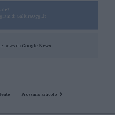
eale?
gram di GalluraOggi.it
ime news da
Google News
dente
Prossimo articolo