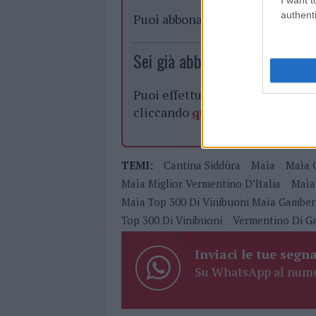
authenti
Puoi abbonarti a
soli € 1,10 al
Sei già abbonato?
Puoi effettuare l'accesso andan
cliccando
qui
TEMI:
Cantina Siddùra
Maìa
Maìa 
Maìa Miglior Vermentino D’Italia
Maìa
Maìa Top 300 Di Vinibuoni Maìa Gambe
Top 300 Di Vinibuoni
Vermentino Di Ga
Inviaci le tue segna
Su WhatsApp al nume