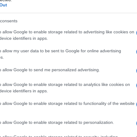
Out
ricevuto anche la Corona “Oggi le Corone le
consents
oni speciali composte da giornalisti,
cimento che unisce il giudizio degli esperti
o allow Google to enable storage related to advertising like cookies on
con passione autentica. Un premio che
evice identifiers in apps.
mano e universale, quello della condivisione”.
o allow my user data to be sent to Google for online advertising
s.
più autorevoli del Paese – afferma
Mattia
dùra – è per noi motivo di grande orgoglio.
to allow Google to send me personalized advertising.
ostra filosofia – produrre vini di qualità,
 parlare una lingua universale”.
o allow Google to enable storage related to analytics like cookies on
evice identifiers in apps.
o allow Google to enable storage related to functionality of the website
o allow Google to enable storage related to personalization.
azionali?
o allow Google to enable storage related to security, including