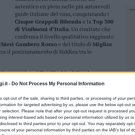
autentico en plein nelle più autorevoli
guide italiane del vino, conquistando i
Cinque Grappoli Bibenda
e la
Top 300
di Vinibuoni d’Italia
. Un risultato che
conferma il livello qualitativo raggiunto
chieri Gambero Rosso
e del titolo di
Miglior
orza il posizionamento di Siddùra tra le
ìa conquista i Tre Bicchieri Gambero
i.it -
Do Not Process My Personal Information
to opt-out of the sale, sharing to third parties, or processing of your per
formation for targeted advertising by us, please use the below opt-out s
r selection. Please note that after your opt-out request is processed y
nferma della qualità assoluta. Il massimo
eing interest-based ads based on personal information utilized by us or
Italiana Sommelier (FIS), i
Cinque Grappoli
disclosed to third parties prior to your opt-out. You may separately opt-
iù alte attestazioni di qualità nel panorama
losure of your personal information by third parties on the IAB’s list of
NEC
a FIS seleziona, tra decine di migliaia di