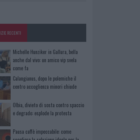
IZIE RECENTI
Michelle Hunziker in Gallura, bella
anche dal vivo: un amico vip svela
come fa
Calangianus, dopo le polemiche il
centro accoglienza minori chiude
Olbia, divieto di sosta contro spaccio
e degrado: esplode la protesta
Pausa caffè impeccabile: come
scegliere la soluzione ideale per la