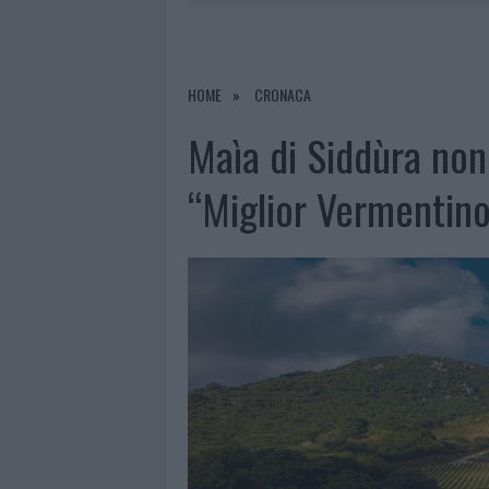
7 AGOSTO 2026
|
OLBIA, DIVIETO DI SOSTA CONT
7 AGOSTO 2026
|
PAUSA CAFFÈ IMPECCABILE: COME 
7 AGOSTO 2026
|
MONTE PINO, LA FINE DI UN LUN
HOME
CRONACA
7 AGOSTO 2026
|
MICHELLE HUNZIKER IN GALLURA,
Maìa di Siddùra non 
“Miglior Vermentino 