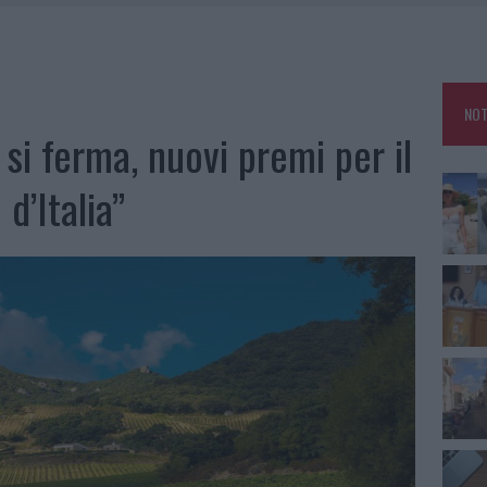
RO SPACCIO E DEGRADO: ESPLODE LA PROTESTA
SCEGLIERE LA SOLUZIONE IDEALE PER LA CASA E L’UFFICIO
GO DOLORE: STORIA E RINASCITA DELLA STRADA CHE SEGNÒ LA GALLURA
NOT
 BELLA ANCHE DAL VIVO: UN AMICO VIP SVELA COME FA
si ferma, nuovi premi per il
d’Italia”