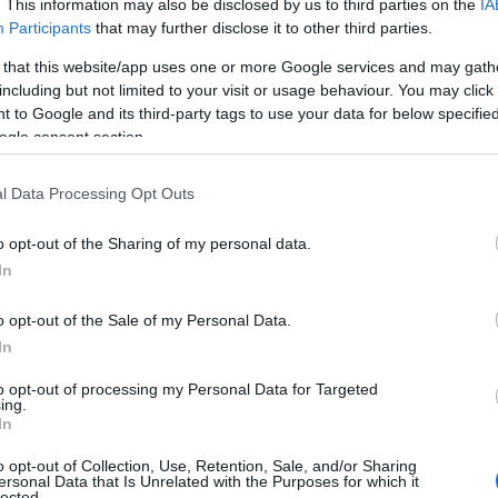
. This information may also be disclosed by us to third parties on the
IA
tinguersi per coerenza, profondità e capacità di
Participants
that may further disclose it to other third parties.
ìa entra a pieno titolo tra le etichette che
 that this website/app uses one or more Google services and may gath
identità territoriale e raffinatezza stilistica”.
including but not limited to your visit or usage behaviour. You may click 
 to Google and its third-party tags to use your data for below specifi
Gallura trionfa con Bèru, miglior
ogle consent section.
l Data Processing Opt Outs
o opt-out of the Sharing of my personal data.
In
op 300 delle eccellenze italiane. Alla conferma
imento della guida
Vinibuoni d’Italia 2026
,
o opt-out of the Sale of my Personal Data.
o Scorsone, che ha assegnato a Maìa la Corona,
In
ni autoctoni italiani. Su oltre 35.000 campioni
 la Corona. Maìa si è spinto oltre, superando
to opt-out of processing my Personal Data for Targeted
ing.
 ha portato il Vermentino di Siddùra nella
Top
In
considerati i migliori in assoluto. Un risultato
o opt-out of Collection, Use, Retention, Sale, and/or Sharing
nica, ma anche la capacità espressiva e la
ersonal Data that Is Unrelated with the Purposes for which it
lected.