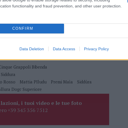
cation functionality and fraud prevention, and other user protection.
 mese
cliccando
qui
CONFIRM
do nella sezione
Login
dal menù del sito o
Data Deletion
Data Access
Privacy Policy
Cinque Grappoli Bibenda
 Siddura
ro Rosso
Mattia PIludu
Premi Maìa
Siddùra
llura Dogc Superiore
lazioni, i tuoi video e le tue foto
ro +39 345 356 7512