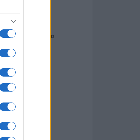
I nostri cari
Giovannimaria Cabras