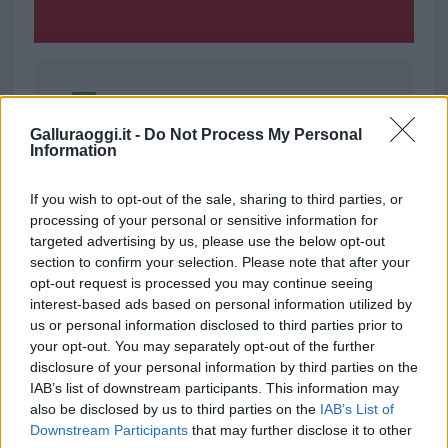
Ricevi le nostre ultime news
Galluraoggi.it -
Do Not Process My Personal
Information
da
Google News
If you wish to opt-out of the sale, sharing to third parties, or
processing of your personal or sensitive information for
Condividi l'articolo
targeted advertising by us, please use the below opt-out
section to confirm your selection. Please note that after your
F
T
Pi
W
S
opt-out request is processed you may continue seeing
a
w
n
h
h
interest-based ads based on personal information utilized by
us or personal information disclosed to third parties prior to
ce
it
te
at
a
your opt-out. You may separately opt-out of the further
Articolo precedente
b
te
re
s
re
disclosure of your personal information by third parties on the
Prossimo articolo
IAB’s list of downstream participants. This information may
o
r
st
A
also be disclosed by us to third parties on the
IAB’s List of
o
p
Downstream Participants
that may further disclose it to other