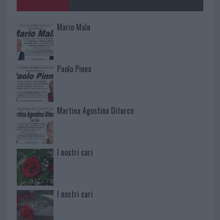
Mario Malu
Paolo Pinna
Martina Agostina Diturco
I nostri cari
I nostri cari