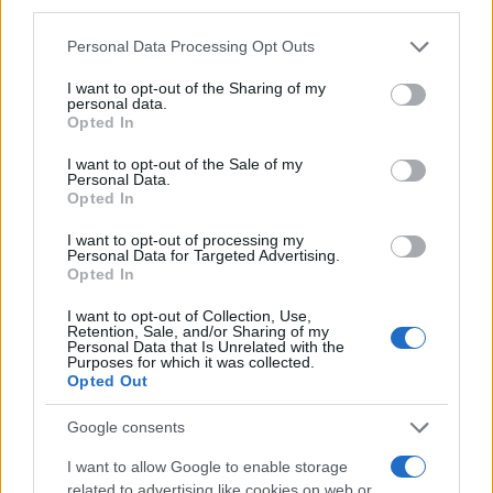
third parties.
NOTIZIE RECENTI
k
p
Please note that this website/app uses one or more Google
Personal Data Processing Opt Outs
services and may gather and store information including but
Migliori agenzie per l’Attestazione SOA in Italia:
not limited to your visit or usage behaviour. You may click to
I want to opt-out of the Sharing of my
lista delle 4 realtà più efficienti nella g…
personal data.
grant or deny consent to Google and its third-party tags to
Opted In
use your data for below specified purposes in below Google
consent section.
I want to opt-out of the Sale of my
“Sul filo del discorso”: sold out ad Olbia per il
Personal Data.
reading su Atzeni
Opted In
I want to opt-out of processing my
Personal Data for Targeted Advertising.
La Maddalena, festa per i 30 anni del Diving
Opted In
center di Tegge
I want to opt-out of Collection, Use,
Retention, Sale, and/or Sharing of my
Personal Data that Is Unrelated with the
Esce di strada con l’auto ad Arzachena: ferito il
Purposes for which it was collected.
Opted Out
conducente
Google consents
Turiste si perdono a Tavolara: salvate dai vigili
I want to allow Google to enable storage
del fuoco
related to advertising like cookies on web or