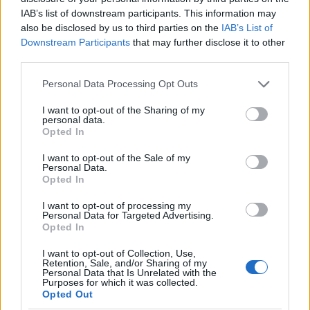
IAB’s list of downstream participants. This information may
also be disclosed by us to third parties on the
IAB’s List of
Downstream Participants
that may further disclose it to other
third parties.
Please note that this website/app uses one or more Google
Personal Data Processing Opt Outs
services and may gather and store information including but
NECROLOGIE
not limited to your visit or usage behaviour. You may click to
I want to opt-out of the Sharing of my
personal data.
grant or deny consent to Google and its third-party tags to
Opted In
use your data for below specified purposes in below Google
Mario Malu
consent section.
I want to opt-out of the Sale of my
Personal Data.
Opted In
I want to opt-out of processing my
Paolo Pinna
Personal Data for Targeted Advertising.
Opted In
I want to opt-out of Collection, Use,
Retention, Sale, and/or Sharing of my
Martina Agostina Diturco
Personal Data that Is Unrelated with the
Purposes for which it was collected.
Opted Out