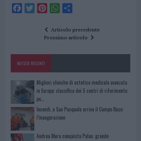
F
T
Pi
W
S
a
w
n
h
h
ce
it
te
at
a
Articolo precedente
b
te
re
s
re
Prossimo articolo
o
r
st
A
o
p
NOTIZIE RECENTI
k
p
Migliori cliniche di estetica medicale avanzata
in Europa: classifica dei 5 centri di riferimento
pe…
Incendi, a San Pasquale arriva il Campo Base:
l’inaugurazione
Andrea Mura conquista Palau: grande