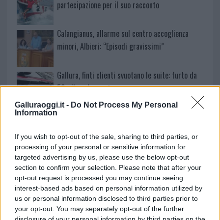
partecipazione per il suo racconto
Calangianus, allarme sul centro accoglienza
minori, Albieri: “Episodi gravissimi”
Gallura, finti clienti svuotano le suite: furto da
50mila nel resort
Galluraoggi.it -
Do Not Process My Personal
Information
Meteo Olbia 7 agosto, sole e caldo tornano
protagonisti
If you wish to opt-out of the sale, sharing to third parties, or
processing of your personal or sensitive information for
Test tunnel Olbia: rampe chiuse ancora fino a
targeted advertising by us, please use the below opt-out
section to confirm your selection. Please note that after your
fine agosto
opt-out request is processed you may continue seeing
interest-based ads based on personal information utilized by
us or personal information disclosed to third parties prior to
your opt-out. You may separately opt-out of the further
disclosure of your personal information by third parties on the