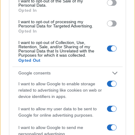
I want to opt-out of the Sale of my
F
T
Pi
W
S
Personal Data.
Opted In
a
w
n
h
h
I want to opt-out of processing my
ce
it
te
at
a
Personal Data for Targeted Advertising.
Articolo precedente
Opted In
b
te
re
s
re
Prossimo articolo
o
r
st
A
I want to opt-out of Collection, Use,
Retention, Sale, and/or Sharing of my
Personal Data that Is Unrelated with the
o
p
Purposes for which it was collected.
NOTIZIE RECENTI
Opted Out
k
p
Google consents
Sangue, musica e solidarietà con Avis Olbia al
I want to allow Google to enable storage
Delta Center
related to advertising like cookies on web or
device identifiers in apps.
Meteo Olbia 9 agosto, temperature in calo
I want to allow my user data to be sent to
Google for online advertising purposes.
I want to allow Google to send me
Salmo finisce in ospedale a Catania, ma il tour
personalized advertising.