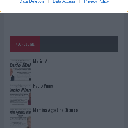
Data Deletion
Data Access
Privacy Policy
NECROLOGIE
Mario Malu
Paolo Pinna
Martina Agostina Diturco