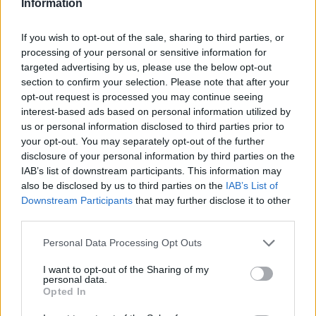
GalluraOggi.it
Information
If you wish to opt-out of the sale, sharing to third parties, or
processing of your personal or sensitive information for
targeted advertising by us, please use the below opt-out
Inviaci le tue segnalazioni,
section to confirm your selection. Please note that after your
i tuoi video e le tue foto
opt-out request is processed you may continue seeing
Su WhatsApp al numero +39
interest-based ads based on personal information utilized by
345 356 7512
us or personal information disclosed to third parties prior to
your opt-out. You may separately opt-out of the further
disclosure of your personal information by third parties on the
IAB’s list of downstream participants. This information may
also be disclosed by us to third parties on the
IAB’s List of
Downstream Participants
that may further disclose it to other
Ricevi le nostre ultime news
third parties.
Please note that this website/app uses one or more Google
Personal Data Processing Opt Outs
da
Google News
services and may gather and store information including but
not limited to your visit or usage behaviour. You may click to
I want to opt-out of the Sharing of my
personal data.
grant or deny consent to Google and its third-party tags to
Opted In
Condividi l'articolo
use your data for below specified purposes in below Google
consent section.