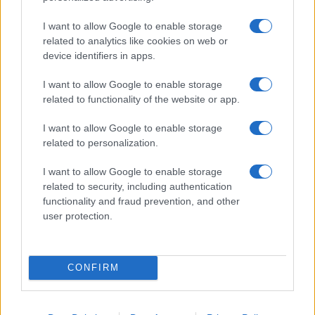
va avanti: “Sicilia, ci sono”
I want to allow Google to enable storage
related to analytics like cookies on web or
Jovanotti, Gabry Ponte e Alfa: Olbia ombelico del
device identifiers in apps.
mondo per una notte
I want to allow Google to enable storage
related to functionality of the website or app.
Giorgia Meloni a La Maddalena, la vicesindaco:
“Orgoglio e discrezione per visita privata̶…
I want to allow Google to enable storage
related to personalization.
Incendio nella notte a Olbia, a fuoco due furgoni
I want to allow Google to enable storage
related to security, including authentication
functionality and fraud prevention, and other
user protection.
A fuoco un deposito con bombole, intervento dei
vigili del fuoco a Rudalza
CONFIRM