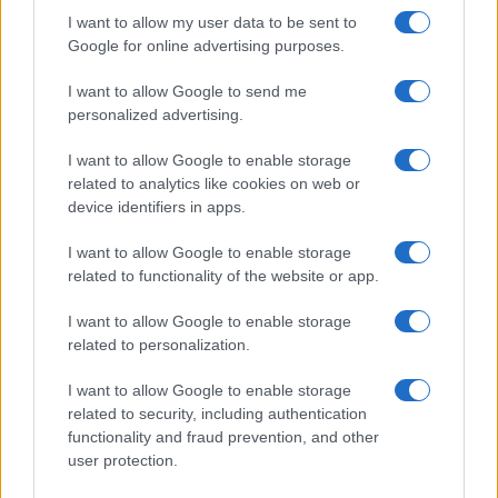
I want to allow my user data to be sent to
Incidente sulla strada provinciale ad Arzachena,
Google for online advertising purposes.
un ferito
I want to allow Google to send me
personalized advertising.
Sangue, musica e solidarietà con Avis Olbia al
Delta Center
I want to allow Google to enable storage
related to analytics like cookies on web or
device identifiers in apps.
Meteo Olbia 9 agosto, temperature in calo
I want to allow Google to enable storage
related to functionality of the website or app.
Salmo finisce in ospedale a Catania, ma il tour
I want to allow Google to enable storage
va avanti: “Sicilia, ci sono”
related to personalization.
I want to allow Google to enable storage
Jovanotti, Gabry Ponte e Alfa: Olbia ombelico del
related to security, including authentication
mondo per una notte
functionality and fraud prevention, and other
user protection.