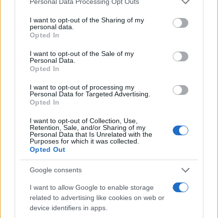
Personal Data Processing Opt Outs
services and may gather and store information including but
not limited to your visit or usage behaviour. You may click to
I want to opt-out of the Sharing of my
personal data.
Ricevi le nostre ultime news
grant or deny consent to Google and its third-party tags to
Opted In
use your data for below specified purposes in below Google
consent section.
I want to opt-out of the Sale of my
da
Google News
Personal Data.
Opted In
I want to opt-out of processing my
Condividi l'articolo
Personal Data for Targeted Advertising.
Opted In
F
T
Pi
W
S
I want to opt-out of Collection, Use,
a
w
n
h
h
Retention, Sale, and/or Sharing of my
Personal Data that Is Unrelated with the
ce
it
te
at
a
Purposes for which it was collected.
Articolo precedente
Opted Out
b
te
re
s
re
Prossimo articolo
Google consents
o
r
st
A
I want to allow Google to enable storage
o
p
related to advertising like cookies on web or
NOTIZIE RECENTI
k
p
device identifiers in apps.