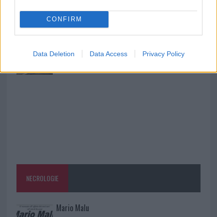
Giorgia Meloni a La Maddalena, la vicesindaco:
“Orgoglio e discrezione per visita privata̶…
CONFIRM
Incendio nella notte a Olbia, a fuoco due furgoni
Data Deletion
Data Access
Privacy Policy
NECROLOGIE
Mario Malu