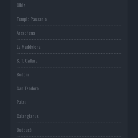
Olbia
Tempio Pausania
Arzachena
La Maddalena
S. T. Gallura
Budoni
San Teodoro
Palau
Calangianus
Buddusò