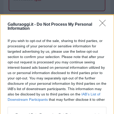
TEMI:
Arzachena Notizie
Michael Frison
Notizie Arzachena
Notizie Sardegna
Galluraoggi.it -
Do Not Process My Personal
Information
Scomparsa Michael Frison
If you wish to opt-out of the sale, sharing to third parties, or
Inviaci le tue segnalazioni,
processing of your personal or sensitive information for
i tuoi video e le tue foto
targeted advertising by us, please use the below opt-out
Su WhatsApp al numero +39
section to confirm your selection. Please note that after your
345 356 7512
opt-out request is processed you may continue seeing
interest-based ads based on personal information utilized by
us or personal information disclosed to third parties prior to
your opt-out. You may separately opt-out of the further
disclosure of your personal information by third parties on the
Notizie in tempo reale?
IAB’s list of downstream participants. This information may
Entra nel canale telegram di
also be disclosed by us to third parties on the
IAB’s List of
GalluraOggi.it
Downstream Participants
that may further disclose it to other
third parties.
Please note that this website/app uses one or more Google