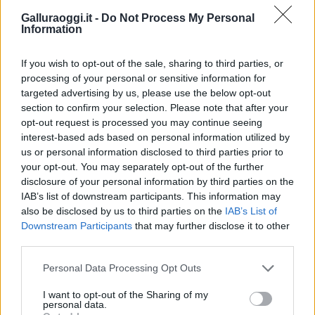
Galluraoggi.it -
Do Not Process My Personal
Information
Vuoi rimuovere le pubblicità nazionali?
If you wish to opt-out of the sale, sharing to third parties, or
processing of your personal or sensitive information for
Puoi abbonarti a
soli € 1,10 al mese
targeted advertising by us, please use the below opt-out
cliccando
qui
section to confirm your selection. Please note that after your
opt-out request is processed you may continue seeing
Sei già abbonato?
interest-based ads based on personal information utilized by
us or personal information disclosed to third parties prior to
your opt-out. You may separately opt-out of the further
Puoi effettuare l'accesso andando nella
disclosure of your personal information by third parties on the
sezione
Login
dal menù del sito o
IAB’s list of downstream participants. This information may
cliccando
qui
also be disclosed by us to third parties on the
IAB’s List of
Downstream Participants
that may further disclose it to other
third parties.
TEMI:
Comune Di Luras
Please note that this website/app uses one or more Google
Personal Data Processing Opt Outs
services and may gather and store information including but
Comune Di Tempio Pausania
Gianni Addis
not limited to your visit or usage behaviour. You may click to
I want to opt-out of the Sharing of my
Mauro Azzena
Notizie Luras
Pro Loco Luras
personal data.
grant or deny consent to Google and its third-party tags to