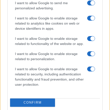
I want to allow Google to send me
personalized advertising.
Condividi l'articolo
I want to allow Google to enable storage
F
T
Pi
W
S
related to analytics like cookies on web or
device identifiers in apps.
a
w
n
h
h
ce
it
te
at
a
I want to allow Google to enable storage
Articolo precedente
related to functionality of the website or app.
b
te
re
s
re
Prossimo articolo
o
r
st
A
I want to allow Google to enable storage
related to personalization.
o
p
NOTIZIE RECENTI
k
p
I want to allow Google to enable storage
related to security, including authentication
functionality and fraud prevention, and other
Le previsioni meteo per il weekend a Olbia e in
user protection.
Gallura
Michelle Hunziker in Gallura, bella anche dal
CONFIRM
vivo: un amico vip svela come fa