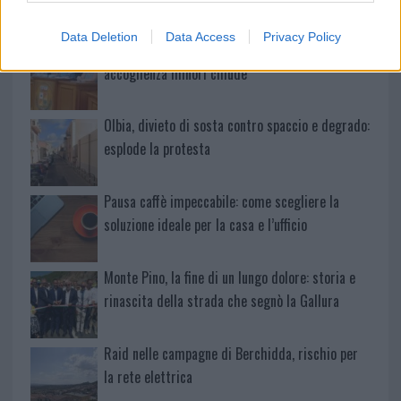
Data Deletion
Data Access
Privacy Policy
Calangianus, dopo le polemiche il centro
accoglienza minori chiude
Olbia, divieto di sosta contro spaccio e degrado:
esplode la protesta
Pausa caffè impeccabile: come scegliere la
soluzione ideale per la casa e l’ufficio
Monte Pino, la fine di un lungo dolore: storia e
rinascita della strada che segnò la Gallura
Raid nelle campagne di Berchidda, rischio per
la rete elettrica