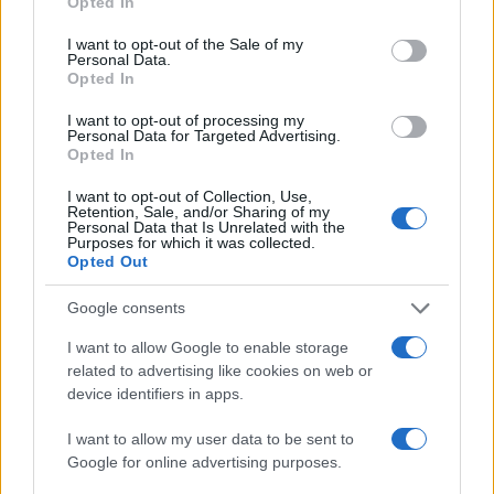
Opted In
use your data for below specified purposes in below Google
Notizie in tempo reale?
consent section.
I want to opt-out of the Sale of my
Entra nel canale telegram di
Personal Data.
Opted In
GalluraOggi.it
I want to opt-out of processing my
Personal Data for Targeted Advertising.
Opted In
Inviaci le tue segnalazioni,
I want to opt-out of Collection, Use,
Retention, Sale, and/or Sharing of my
i tuoi video e le tue foto
Personal Data that Is Unrelated with the
Purposes for which it was collected.
Su WhatsApp al numero +39
Opted Out
345 356 7512
Google consents
I want to allow Google to enable storage
related to advertising like cookies on web or
device identifiers in apps.
Ricevi le nostre ultime news
I want to allow my user data to be sent to
Google for online advertising purposes.
da
Google News