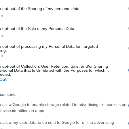
o opt-out of the Sharing of my personal data.
azionali?
In
o opt-out of the Sale of my Personal Data.
 mese
cliccando
qui
In
to opt-out of processing my Personal Data for Targeted
ing.
In
do nella sezione
Login
dal menù del sito o
o opt-out of Collection, Use, Retention, Sale, and/or Sharing
ersonal Data that Is Unrelated with the Purposes for which it
lected.
Out
Olbia
Moby Legacy Livorno
Moby Legacy Olbia
consents
bia
Traghetti Olbia
o allow Google to enable storage related to advertising like cookies on
evice identifiers in apps.
o allow my user data to be sent to Google for online advertising
s.