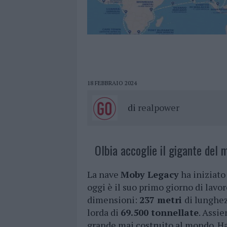
18 FEBBRAIO 2024
di
realpower
Olbia accoglie il gigante del 
La nave
Moby Legacy
ha iniziato 
oggi è il suo primo giorno di lavo
dimensioni:
237 metri
di lunghe
lorda di
69.500 tonnellate
. Assie
grande mai costruito al mondo. Ha