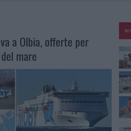
TTI ALLA ZUPPA GALLURESE: GLI APPUNTAMENTI DA NON PERDERE
 SPIAGGIA LIBERA, SEQUESTRI A OLBIA E ARZACHENA
NOT
a a Olbia, offerte per
L MAESTRO CHE RIFIUTÒ LA COSTA SMERALDA
e del mare