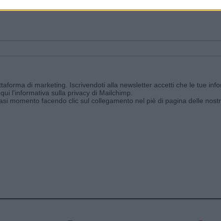
ggi e ricevi le nostre email periodiche contenenti le ultime notizie pubbli
aforma di marketing. Iscrivendoti alla newsletter accetti che le tue info
qui l'informativa sulla privacy di Mailchimp
.
siasi momento facendo clic sul collegamento nel piè di pagina delle nostr