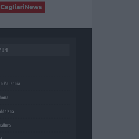
MUNI
io Pausania
chena
ddalena
Gallura