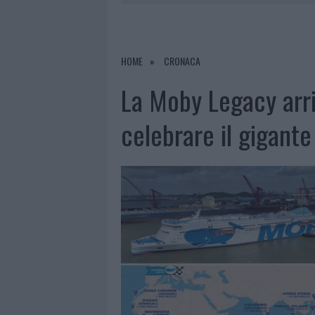
NELLA GESTIONE DELLE PRATICHE
6 AGOSTO 2026
|
EVENTI IN GALLURA, DA JOVANO
HOME
CRONACA
6 AGOSTO 2026
|
LETTINI E ARREDI ABUSIVI SULLA
La Moby Legacy arriv
6 AGOSTO 2026
|
È MORTO FRANCESCO GUCCINI, I
celebrare il gigant