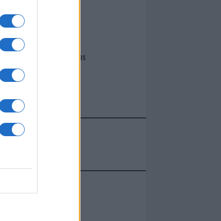
I nostri cari
Giovannimaria Cabras