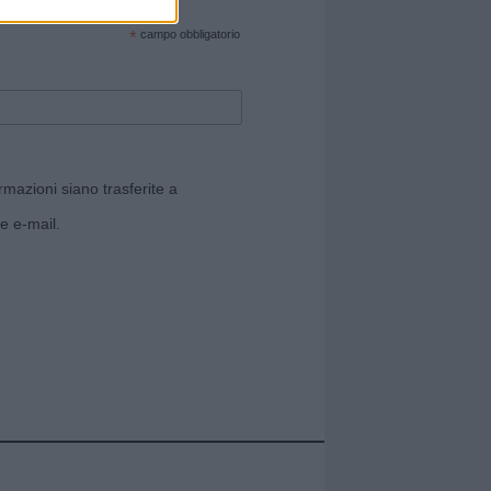
cate sul sito web!
*
campo obbligatorio
rmazioni siano trasferite a
e e-mail.