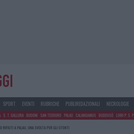
SPORT
EVENTI
RUBRICHE
PUBLIREDAZIONALI
NECROLOGIE
A
S. T. GALLURA
BUDONI
SAN TEODORO
PALAU
CALANGIANUS
BUDDUSÒ
LOIRI P. S. 
 RIFIUTI A PALAU, UNA SVOLTA PER GLI UTENTI
 PER L’ATTESTAZIONE SOA IN ITALIA: LISTA DELLE 4 REALTÀ PIÙ EFFICIENTI