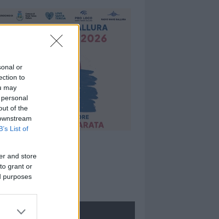
sonal or
ection to
ou may
 personal
out of the
 downstream
B’s List of
er and store
to grant or
ed purposes
ROLOGIE