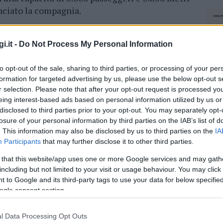
unciato la compagnia.
iva in Italia ed è pronta per la tratta
i.it -
Do Not Process My Personal Information
to opt-out of the sale, sharing to third parties, or processing of your per
uovo traghetto Moby, che farà il suo viaggio
formation for targeted advertising by us, please use the below opt-out s
la compagnia ha lanciato una promozione
r selection. Please note that after your opt-out request is processed y
 i passeggeri, le auto e le sistemazioni di
eing interest-based ads based on personal information utilized by us or
io il
18 febbraio
per le partenze dei traghetti
disclosed to third parties prior to your opt-out. You may separately opt-
losure of your personal information by third parties on the IAB’s list of
e l’Isola d’Elba, così come per le rotte di
. This information may also be disclosed by us to third parties on the
IA
alla fine dell’anno.
Participants
that may further disclose it to other third parties.
“da crociera” del traghetto più grande del
 that this website/app uses one or more Google services and may gath
including but not limited to your visit or usage behaviour. You may click 
 to Google and its third-party tags to use your data for below specifi
ogle consent section.
he ai passeggeri che prenoteranno un viaggio
orto Torres-Genova e sulla rotta Civitavecchia-
l Data Processing Opt Outs
NEC
gno al trenta settembre.