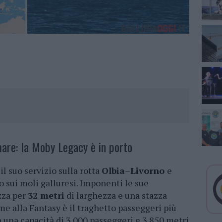
mare: la Moby Legacy è in porto
il suo servizio sulla rotta
Olbia
–
Livorno
e
ro sui moli galluresi. Imponenti le sue
zza per
32 metri
di larghezza e una stazza
me alla Fantasy è il traghetto passeggeri più
 una capacità di 3.000 passeggeri e 3.850 metri