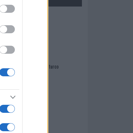
Mario Malu
Paolo Pinna
Martina Agostina Diturco
I nostri cari
I nostri cari