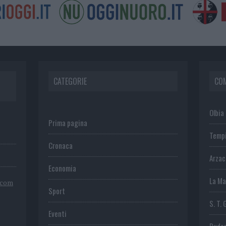
CATEGORIE
CO
Olbia
Prima pagina
Temp
Cronaca
Arza
Economia
La Ma
.com
Sport
S. T. 
Eventi