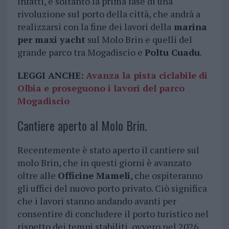
infatti, è soltanto la prima fase di una
rivoluzione sul porto della città, che andrà a
realizzarsi con la fine dei lavori della
marina
per maxi yacht
sul Molo Brin e quelli del
grande parco tra Mogadiscio e
Poltu Cuadu
.
LEGGI ANCHE:
Avanza la pista ciclabile di
Olbia e proseguono i lavori del parco
Mogadiscio
Cantiere aperto al Molo Brin.
Recentemente è stato aperto il cantiere sul
molo Brin, che in questi giorni è avanzato
oltre alle
Officine Mameli
, che ospiteranno
gli uffici del nuovo porto privato. Ciò significa
che i lavori stanno andando avanti per
consentire di concludere il porto turistico nel
rispetto dei tempi stabiliti, ovvero nel 2026.