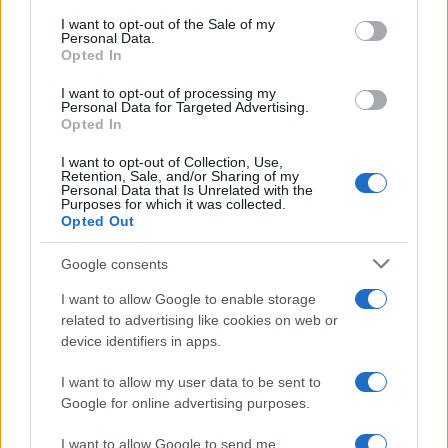
consent section.
Calangianus, allarme sul centro accoglienza
I want to opt-out of the Sale of my
Personal Data.
minori, Albieri: “Episodi gravissimi”
Opted In
I want to opt-out of processing my
Gallura, finti clienti svuotano le suite: furto da
Personal Data for Targeted Advertising.
Opted In
50mila nel resort
I want to opt-out of Collection, Use,
Retention, Sale, and/or Sharing of my
Personal Data that Is Unrelated with the
Meteo Olbia 7 agosto, sole e caldo tornano
Purposes for which it was collected.
protagonisti
Opted Out
Google consents
Test tunnel Olbia: rampe chiuse ancora fino a
I want to allow Google to enable storage
fine agosto
related to advertising like cookies on web or
device identifiers in apps.
Aggius conquista la classifica delle mete più
I want to allow my user data to be sent to
amate dell’estate 2026
Google for online advertising purposes.
I want to allow Google to send me