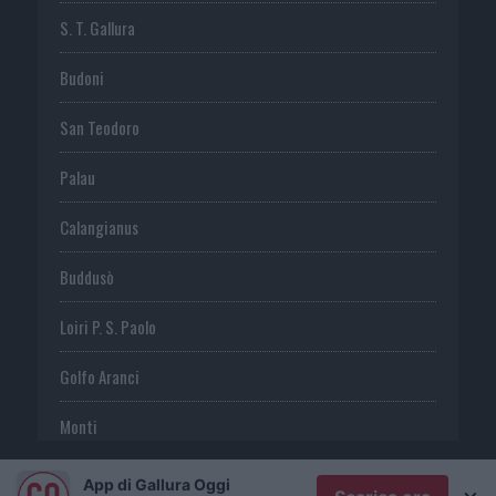
S. T. Gallura
Budoni
San Teodoro
Palau
Calangianus
Buddusò
Loiri P. S. Paolo
Golfo Aranci
Monti
Telti
App di Gallura Oggi