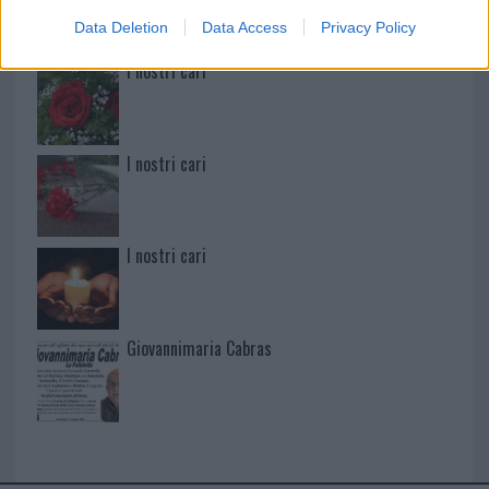
Data Deletion
Data Access
Privacy Policy
I nostri cari
I nostri cari
I nostri cari
Giovannimaria Cabras