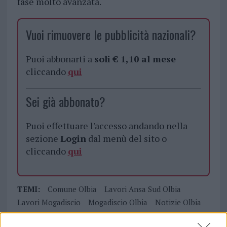
fase molto avanzata.
Vuoi rimuovere le pubblicità nazionali?
Puoi abbonarti a
soli € 1,10 al mese
cliccando
qui
Sei già abbonato?
Puoi effettuare l'accesso andando nella
sezione
Login
dal menù del sito o
cliccando
qui
TEMI:
Comune Olbia
Lavori Ansa Sud Olbia
Lavori Mogadiscio
Mogadiscio Olbia
Notizie Olbia
Notizie Sardegna
Olbia Notizie
Parco Mogadiscio