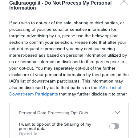
Galluraoggi.it -
Do Not Process My Personal
Condividi l'articolo
Information
F
T
Pi
W
S
If you wish to opt-out of the sale, sharing to third parties, or
a
w
n
h
h
processing of your personal or sensitive information for
targeted advertising by us, please use the below opt-out
ce
it
te
at
a
Articolo precedente
section to confirm your selection. Please note that after your
b
te
re
s
re
Prossimo articolo
opt-out request is processed you may continue seeing
interest-based ads based on personal information utilized by
o
r
st
A
us or personal information disclosed to third parties prior to
o
p
your opt-out. You may separately opt-out of the further
NOTIZIE RECENTI
disclosure of your personal information by third parties on the
k
p
IAB’s list of downstream participants. This information may
also be disclosed by us to third parties on the
IAB’s List of
Incendi, a San Pasquale arriva il Campo Base:
Downstream Participants
that may further disclose it to other
l’inaugurazione
third parties.
Please note that this website/app uses one or more Google
Personal Data Processing Opt Outs
services and may gather and store information including but
Andrea Mura conquista Palau: grande
not limited to your visit or usage behaviour. You may click to
I want to opt-out of the Sharing of my
partecipazione per il suo racconto
personal data.
grant or deny consent to Google and its third-party tags to
Opted In
use your data for below specified purposes in below Google