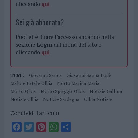
cliccando
qui
Sei già abbonato?
Puoi effettuare l'accesso andando nella
sezione
Login
dal menù del sito o
cliccando
qui
TEMI:
Giovanni Sanna
Giovanni Sanna Lodè
Malore Fatale Olbia
Morto Marina Maria
Morto Olbia
Morto Spiaggia Olbia
Notizie Gallura
Notizie Olbia
Notizie Sardegna
Olbia Notizie
Condividi l'articolo
F
T
Pi
W
S
a
w
n
h
h