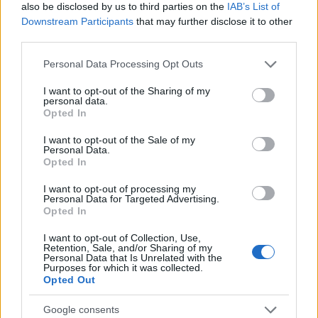
also be disclosed by us to third parties on the
IAB’s List of
Downstream Participants
that may further disclose it to other
third parties.
Please note that this website/app uses one or more Google
Personal Data Processing Opt Outs
NECROLOGIE
services and may gather and store information including but
not limited to your visit or usage behaviour. You may click to
I want to opt-out of the Sharing of my
personal data.
grant or deny consent to Google and its third-party tags to
Mario Malu
Opted In
use your data for below specified purposes in below Google
consent section.
I want to opt-out of the Sale of my
Personal Data.
Opted In
Paolo Pinna
I want to opt-out of processing my
Personal Data for Targeted Advertising.
Opted In
Martina Agostina Diturco
I want to opt-out of Collection, Use,
Retention, Sale, and/or Sharing of my
Personal Data that Is Unrelated with the
Purposes for which it was collected.
Opted Out
I nostri cari
Google consents