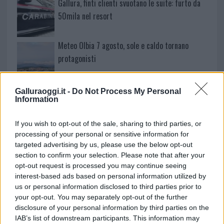
Gallura, finti clienti svuotano le suite: furto da
50mila nel resort
Meteo Olbia 7 agosto, sole e caldo tornano
protagonisti
Test tunnel Olbia: rampe chiuse ancora fino a
Galluraoggi.it -
Do Not Process My Personal
Information
fine agosto
If you wish to opt-out of the sale, sharing to third parties, or
Aggius conquista la classifica delle mete più
processing of your personal or sensitive information for
amate dell’estate 2026
targeted advertising by us, please use the below opt-out
section to confirm your selection. Please note that after your
opt-out request is processed you may continue seeing
interest-based ads based on personal information utilized by
us or personal information disclosed to third parties prior to
your opt-out. You may separately opt-out of the further
disclosure of your personal information by third parties on the
IAB’s list of downstream participants. This information may