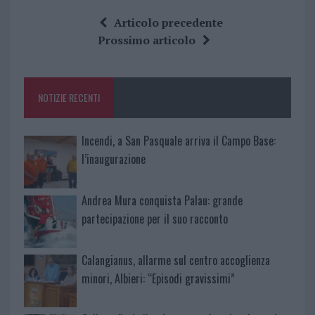
ce
it
te
at
a
Articolo precedente
b
te
re
s
re
Prossimo articolo
o
r
st
A
o
p
NOTIZIE RECENTI
k
p
Incendi, a San Pasquale arriva il Campo Base:
l’inaugurazione
Andrea Mura conquista Palau: grande
partecipazione per il suo racconto
Calangianus, allarme sul centro accoglienza
minori, Albieri: “Episodi gravissimi”