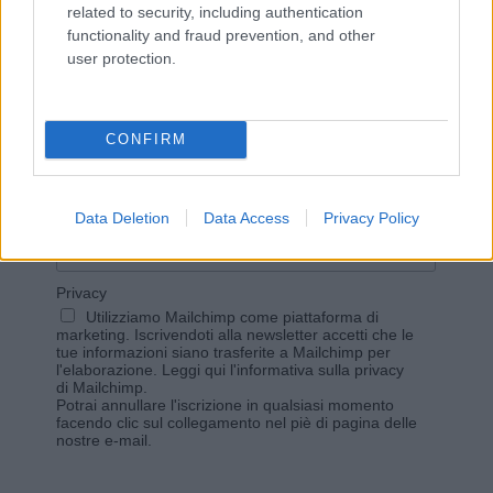
related to security, including authentication
functionality and fraud prevention, and other
user protection.
Vuoi rimanere sempre aggiornato?
Iscriviti alla newsletter di Gallura Oggi e ricevi le nostre
CONFIRM
email periodiche contenenti le ultime notizie pubblicate
sul sito web!
*
campo obbligatorio
*
Indirizzo email
Data Deletion
Data Access
Privacy Policy
Privacy
Utilizziamo Mailchimp come piattaforma di
marketing. Iscrivendoti alla newsletter accetti che le
tue informazioni siano trasferite a Mailchimp per
l'elaborazione.
Leggi qui l'informativa sulla privacy
di Mailchimp
.
Potrai annullare l'iscrizione in qualsiasi momento
facendo clic sul collegamento nel piè di pagina delle
nostre e-mail.