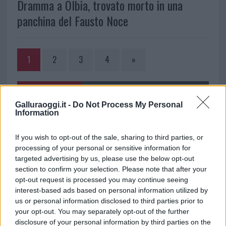
Dramma a Olbia, trovato morto in una
panchina del Fausto Noce
1
2
3
4
»
NOTIZIE RECENTI
Galluraoggi.it -
Do Not Process My Personal
Information
Film internazionale, casting per comparse in
If you wish to opt-out of the sale, sharing to third parties, or
Costa Smeralda
processing of your personal or sensitive information for
targeted advertising by us, please use the below opt-out
Porto Rotondo ospita la grande sfida della vela
section to confirm your selection. Please note that after your
opt-out request is processed you may continue seeing
nell’estate 2026
interest-based ads based on personal information utilized by
us or personal information disclosed to third parties prior to
Controlli all’aeroporto di Olbia, sequestrati
your opt-out. You may separately opt-out of the further
disclosure of your personal information by third parties on the
caviale e sabbia rubata