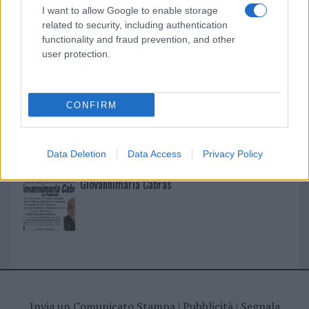
I nostri cari
I want to allow Google to enable storage
related to security, including authentication
functionality and fraud prevention, and other
user protection.
I nostri cari
CONFIRM
I nostri cari
Data Deletion
Data Access
Privacy Policy
Giovannimaria Cabras
Invia un Comunicato Stampa
|
Pubblicità
|
Segnala