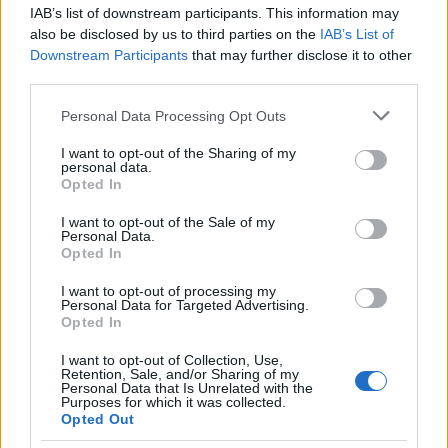
IAB’s list of downstream participants. This information may
also be disclosed by us to third parties on the
IAB’s List of
Migliori cliniche di estetica medicale avanzata
Downstream Participants
that may further disclose it to other
third parties.
in Europa: classifica dei 5 centri di riferimento
pe…
Please note that this website/app uses one or more Google
Personal Data Processing Opt Outs
services and may gather and store information including but
Incendi, a San Pasquale arriva il Campo Base:
not limited to your visit or usage behaviour. You may click to
I want to opt-out of the Sharing of my
l’inaugurazione
personal data.
grant or deny consent to Google and its third-party tags to
Opted In
use your data for below specified purposes in below Google
consent section.
I want to opt-out of the Sale of my
Andrea Mura conquista Palau: grande
Personal Data.
partecipazione per il suo racconto
Opted In
I want to opt-out of processing my
Personal Data for Targeted Advertising.
Calangianus, allarme sul centro accoglienza
Opted In
minori, Albieri: “Episodi gravissimi”
I want to opt-out of Collection, Use,
Retention, Sale, and/or Sharing of my
Personal Data that Is Unrelated with the
Purposes for which it was collected.
Opted Out