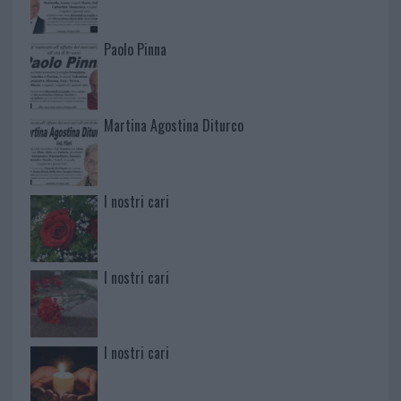
Paolo Pinna
Martina Agostina Diturco
I nostri cari
I nostri cari
I nostri cari