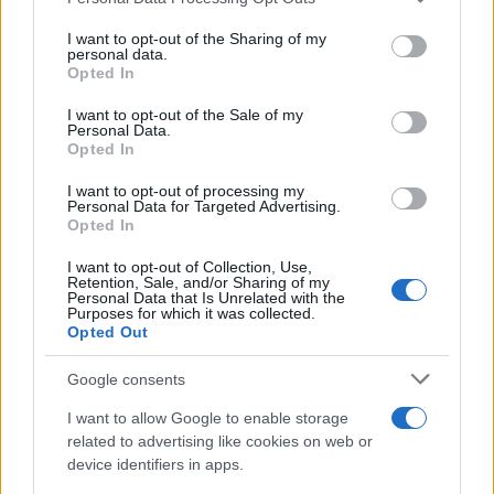
services and may gather and store information including but
TEMI:
Carabinieri Olbia
Gianpaolo Demartis
not limited to your visit or usage behaviour. You may click to
I want to opt-out of the Sharing of my
personal data.
grant or deny consent to Google and its third-party tags to
Matteo Piantedosi
Notizie Gallura
Notizie Olbia
Opted In
use your data for below specified purposes in below Google
Notizie Sardegna
Piantedosi Olbia
Taser Olbia
consent section.
I want to opt-out of the Sale of my
Taser Piantedosi
Personal Data.
Opted In
Inviaci le tue segnalazioni,
I want to opt-out of processing my
i tuoi video e le tue foto
Personal Data for Targeted Advertising.
Opted In
Su WhatsApp al numero +39
345 356 7512
I want to opt-out of Collection, Use,
Retention, Sale, and/or Sharing of my
Personal Data that Is Unrelated with the
Purposes for which it was collected.
Opted Out
Notizie in tempo reale?
Google consents
Entra nel canale telegram di
I want to allow Google to enable storage
GalluraOggi.it
related to advertising like cookies on web or
device identifiers in apps.