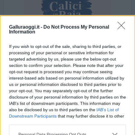
Galluraoggi.it -
Do Not Process My Personal
Information
If you wish to opt-out of the sale, sharing to third parties, or
Vuoi rimuovere le pubblicità nazionali?
processing of your personal or sensitive information for
targeted advertising by us, please use the below opt-out
section to confirm your selection. Please note that after your
Puoi abbonarti a
soli € 1,10 al mese
opt-out request is processed you may continue seeing
cliccando
qui
interest-based ads based on personal information utilized by
us or personal information disclosed to third parties prior to
Sei già abbonato?
your opt-out. You may separately opt-out of the further
disclosure of your personal information by third parties on the
IAB’s list of downstream participants. This information may
Puoi effettuare l'accesso andando nella
also be disclosed by us to third parties on the
IAB’s List of
sezione
Login
dal menù del sito o
Downstream Participants
that may further disclose it to other
cliccando
qui
third parties.
Please note that this website/app uses one or more Google
Personal Data Processing Opt Outs