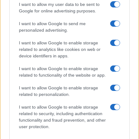
I want to allow my user data to be sent to
Google for online advertising purposes.
Ricevi le nostre ultime news
I want to allow Google to send me
personalized advertising.
da
Google News
I want to allow Google to enable storage
related to analytics like cookies on web or
Condividi l'articolo
device identifiers in apps.
F
T
Pi
W
S
I want to allow Google to enable storage
related to functionality of the website or app.
a
w
n
h
h
ce
it
te
at
a
I want to allow Google to enable storage
Articolo precedente
related to personalization.
b
te
re
s
re
Prossimo articolo
o
r
st
A
I want to allow Google to enable storage
related to security, including authentication
o
p
functionality and fraud prevention, and other
NOTIZIE RECENTI
k
p
user protection.