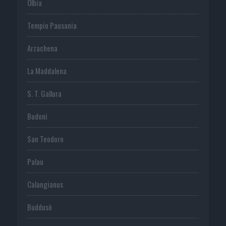
Olbia
Tempio Pausania
Arzachena
La Maddalena
S. T. Gallura
Budoni
San Teodoro
Palau
Calangianus
Buddusò