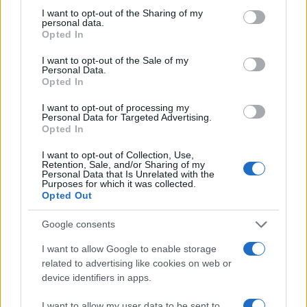
not limited to your visit or usage behaviour. You may click to
I want to opt-out of the Sharing of my
personal data.
grant or deny consent to Google and its third-party tags to
TEMI:
Carabinieri Olbia
Gianpaolo Demartis
Opted In
use your data for below specified purposes in below Google
Morto Taser Olbia
Notizie Olbia
Taser Olbia
consent section.
I want to opt-out of the Sale of my
Personal Data.
Opted In
Inviaci le tue segnalazioni,
i tuoi video e le tue foto
I want to opt-out of processing my
Personal Data for Targeted Advertising.
Su WhatsApp al numero +39
Opted In
345 356 7512
I want to opt-out of Collection, Use,
Retention, Sale, and/or Sharing of my
Personal Data that Is Unrelated with the
Purposes for which it was collected.
Opted Out
Notizie in tempo reale?
Entra nel canale telegram di
Google consents
GalluraOggi.it
I want to allow Google to enable storage
related to advertising like cookies on web or
device identifiers in apps.
I want to allow my user data to be sent to