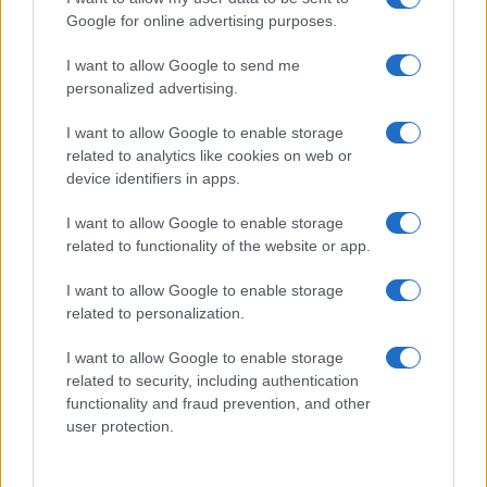
Ricevi le nostre ultime news
Google for online advertising purposes.
I want to allow Google to send me
da
Google News
personalized advertising.
I want to allow Google to enable storage
related to analytics like cookies on web or
Condividi l'articolo
device identifiers in apps.
F
T
Pi
W
S
I want to allow Google to enable storage
a
w
n
h
h
related to functionality of the website or app.
ce
it
te
at
a
Articolo precedente
I want to allow Google to enable storage
b
te
re
s
re
Prossimo articolo
related to personalization.
o
r
st
A
I want to allow Google to enable storage
o
p
related to security, including authentication
NOTIZIE RECENTI
functionality and fraud prevention, and other
k
p
user protection.
Incendio nella notte a Olbia, a fuoco due furgoni