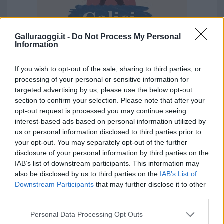
Galluraoggi.it -
Do Not Process My Personal
Information
If you wish to opt-out of the sale, sharing to third parties, or
processing of your personal or sensitive information for
targeted advertising by us, please use the below opt-out
Vuoi rimuovere le pubblicità nazionali?
section to confirm your selection. Please note that after your
opt-out request is processed you may continue seeing
Puoi abbonarti a
soli € 1,10 al mese
interest-based ads based on personal information utilized by
cliccando
qui
us or personal information disclosed to third parties prior to
your opt-out. You may separately opt-out of the further
disclosure of your personal information by third parties on the
Sei già abbonato?
IAB’s list of downstream participants. This information may
also be disclosed by us to third parties on the
IAB’s List of
Downstream Participants
that may further disclose it to other
Puoi effettuare l'accesso andando nella
third parties.
sezione
Login
dal menù del sito o
cliccando
qui
Please note that this website/app uses one or more Google
Personal Data Processing Opt Outs
services and may gather and store information including but