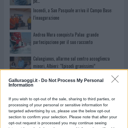
pe…
Incendi, a San Pasquale arriva il Campo Base:
l’inaugurazione
Andrea Mura conquista Palau: grande
partecipazione per il suo racconto
Calangianus, allarme sul centro accoglienza
minori, Albieri: “Episodi gravissimi”
Galluraoggi.it -
Do Not Process My Personal
Gallura, finti clienti svuotano le suite: furto da
Information
50mila nel resort
If you wish to opt-out of the sale, sharing to third parties, or
processing of your personal or sensitive information for
Meteo Olbia 7 agosto, sole e caldo tornano
targeted advertising by us, please use the below opt-out
protagonisti
section to confirm your selection. Please note that after your
opt-out request is processed you may continue seeing