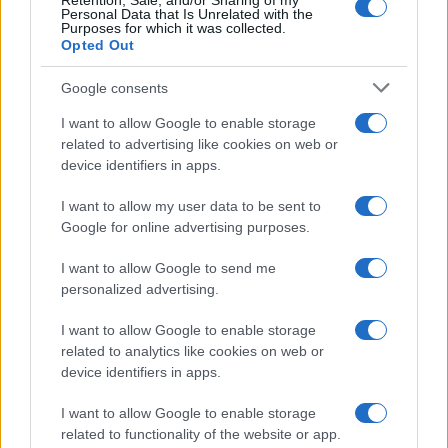
Retention, Sale, and/or Sharing of my
Personal Data that Is Unrelated with the
Purposes for which it was collected.
Opted Out
Martina Agostina Diturco
Google consents
I want to allow Google to enable storage
related to advertising like cookies on web or
I nostri cari
device identifiers in apps.
I want to allow my user data to be sent to
Google for online advertising purposes.
I nostri cari
I want to allow Google to send me
personalized advertising.
I nostri cari
I want to allow Google to enable storage
related to analytics like cookies on web or
device identifiers in apps.
Giovannimaria Cabras
I want to allow Google to enable storage
related to functionality of the website or app.