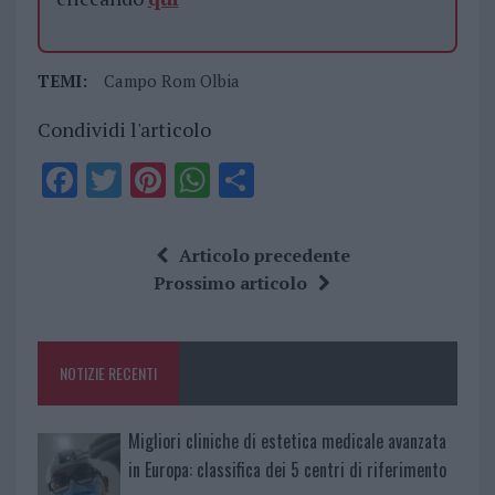
TEMI:
Campo Rom Olbia
Condividi l'articolo
F
T
Pi
W
S
a
w
n
h
h
ce
it
te
at
a
Articolo precedente
b
te
re
s
re
Prossimo articolo
o
r
st
A
o
p
NOTIZIE RECENTI
k
p
Migliori cliniche di estetica medicale avanzata
in Europa: classifica dei 5 centri di riferimento