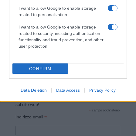
I want to allow Google to enable storage
related to personalization.
I want to allow Google to enable storage
related to security, including authentication
functionality and fraud prevention, and other
Invia un Comunicato Stampa
|
Pubblicità
|
Segnala
user protection.
CONFIRM
Vuoi rimanere sempre aggiornato?
Data Deletion
Data Access
Privacy Policy
Iscriviti alla newsletter di Gallura Oggi e ricevi le nostre
email periodiche contenenti le ultime notizie pubblicate
sul sito web!
*
campo obbligatorio
*
Indirizzo email