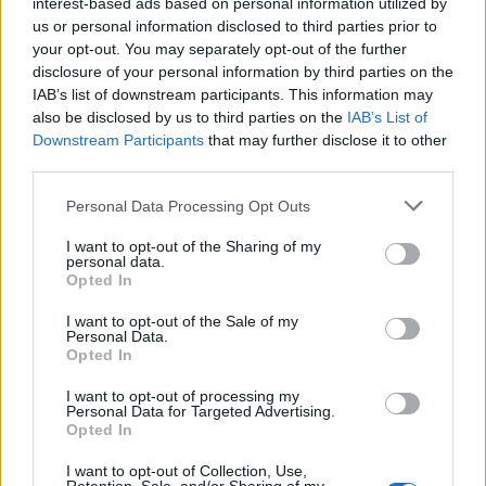
interest-based ads based on personal information utilized by
Test tunnel Olbia: rampe chiuse ancora fino a
us or personal information disclosed to third parties prior to
fine agosto
your opt-out. You may separately opt-out of the further
disclosure of your personal information by third parties on the
IAB’s list of downstream participants. This information may
also be disclosed by us to third parties on the
IAB’s List of
Downstream Participants
that may further disclose it to other
third parties.
Please note that this website/app uses one or more Google
Personal Data Processing Opt Outs
services and may gather and store information including but
not limited to your visit or usage behaviour. You may click to
I want to opt-out of the Sharing of my
personal data.
grant or deny consent to Google and its third-party tags to
Opted In
use your data for below specified purposes in below Google
consent section.
NECROLOGIE
I want to opt-out of the Sale of my
Personal Data.
Opted In
Mario Malu
I want to opt-out of processing my
Personal Data for Targeted Advertising.
Opted In
I want to opt-out of Collection, Use,
Paolo Pinna