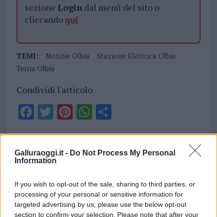
sezione
Login
dal menù del sito o
cliccando
qui
TEMI:
Notizie Olbia
Stazione Elettrica Olbia
Terna Olbia
Condividi l'articolo
F
T
Pi
W
S
a
w
n
h
h
ce
it
te
at
a
Articolo precedente
b
te
re
s
re
Galluraoggi.it -
Do Not Process My Personal
Prossimo articolo
Information
o
r
st
A
o
p
If you wish to opt-out of the sale, sharing to third parties, or
processing of your personal or sensitive information for
NOTIZIE RECENTI
k
p
targeted advertising by us, please use the below opt-out
section to confirm your selection. Please note that after your