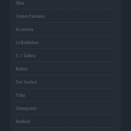
Olbia
Tempio Pausania
Arzachena
La Maddalena
S. T. Gallura
Budoni
San Teodoro
Palau
Calangianus
Buddusò