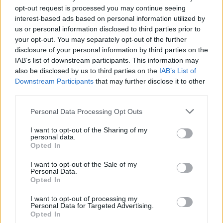
Incendi, a San Pasquale arriva il Campo Base:
opt-out request is processed you may continue seeing
interest-based ads based on personal information utilized by
l’inaugurazione
us or personal information disclosed to third parties prior to
your opt-out. You may separately opt-out of the further
Andrea Mura conquista Palau: grande
disclosure of your personal information by third parties on the
IAB’s list of downstream participants. This information may
partecipazione per il suo racconto
also be disclosed by us to third parties on the
IAB’s List of
Downstream Participants
that may further disclose it to other
third parties.
Calangianus, allarme sul centro accoglienza
minori, Albieri: “Episodi gravissimi”
Please note that this website/app uses one or more Google
Personal Data Processing Opt Outs
services and may gather and store information including but
not limited to your visit or usage behaviour. You may click to
I want to opt-out of the Sharing of my
Gallura, finti clienti svuotano le suite: furto da
personal data.
grant or deny consent to Google and its third-party tags to
Opted In
50mila nel resort
use your data for below specified purposes in below Google
consent section.
I want to opt-out of the Sale of my
Personal Data.
Meteo Olbia 7 agosto, sole e caldo tornano
Opted In
protagonisti
I want to opt-out of processing my
Personal Data for Targeted Advertising.
Opted In
Test tunnel Olbia: rampe chiuse ancora fino a