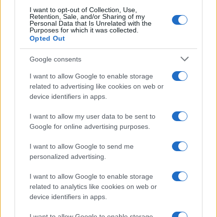
fine agosto
I want to opt-out of Collection, Use,
Retention, Sale, and/or Sharing of my
Personal Data that Is Unrelated with the
Purposes for which it was collected.
Aggius conquista la classifica delle mete più
Opted Out
amate dell’estate 2026
Google consents
I want to allow Google to enable storage
related to advertising like cookies on web or
device identifiers in apps.
I want to allow my user data to be sent to
Google for online advertising purposes.
I want to allow Google to send me
personalized advertising.
NECROLOGIE
I want to allow Google to enable storage
related to analytics like cookies on web or
device identifiers in apps.
Mario Malu
I want to allow Google to enable storage