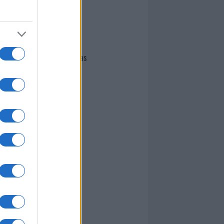
I nostri cari
Giovannimaria Cabras