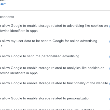
Out
consents
santo
Scomparso Luogosanto
o allow Google to enable storage related to advertising like cookies on
eale?
evice identifiers in apps.
gram di GalluraOggi.it
o allow my user data to be sent to Google for online advertising
s.
to allow Google to send me personalized advertising.
lazioni, i tuoi video e le tue foto
ro +39 345 356 7512
o allow Google to enable storage related to analytics like cookies on
evice identifiers in apps.
o allow Google to enable storage related to functionality of the website
ime news da
Google News
o allow Google to enable storage related to personalization.
o allow Google to enable storage related to security, including