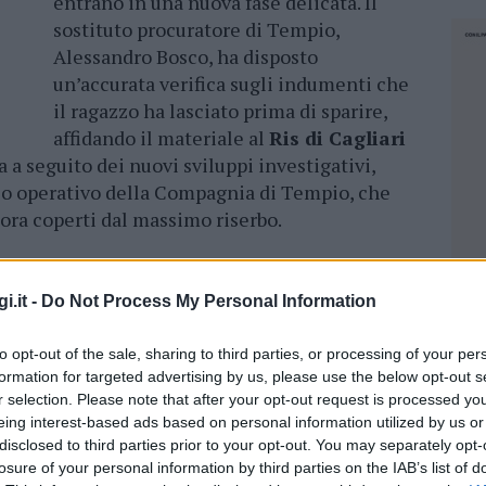
entrano in una nuova fase delicata. Il
sostituto procuratore di Tempio,
Alessandro Bosco, ha disposto
un’accurata verifica sugli indumenti che
il ragazzo ha lasciato prima di sparire,
affidando il materiale al
Ris di Cagliari
a a seguito dei nuovi sviluppi investigativi,
leo operativo della Compagnia di Tempio, che
ora coperti dal massimo riserbo.
ichael Frison, i punti oscuri e l’appello
i.it -
Do Not Process My Personal Information
eva trascorso qualche giorno a Sassari da un
to opt-out of the sale, sharing to third parties, or processing of your per
formation for targeted advertising by us, please use the below opt-out s
uno stazzo a Luogosanto. Poco prima della sua
r selection. Please note that after your opt-out request is processed y
famiglia l’intenzione di rientrare a Londra.
eing interest-based ads based on personal information utilized by us or
in campagna, ha lasciato tutto senza
disclosed to third parties prior to your opt-out. You may separately opt-
in
famiglia e amici
.
losure of your personal information by third parties on the IAB’s list of
NEC