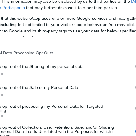
. This information may also be disclosed by us to third parties on the
IA
talis
, che non ha mai creduto a un
Participants
that may further disclose it to other third parties.
iarato sui social di essere rimasta sorpresa
 that this website/app uses one or more Google services and may gath
i indumenti, esprimendo il suo rammarico per
including but not limited to your visit or usage behaviour. You may click 
dalla Procura. Nonostante la segretezza delle
 to Google and its third-party tags to use your data for below specifi
rcare il giovane
con il supporto di amici e
ogle consent section.
l Data Processing Opt Outs
o opt-out of the Sharing of my personal data.
In
azionali?
o opt-out of the Sale of my Personal Data.
 mese
cliccando
qui
In
to opt-out of processing my Personal Data for Targeted
ing.
In
do nella sezione
Login
dal menù del sito o
o opt-out of Collection, Use, Retention, Sale, and/or Sharing
ersonal Data that Is Unrelated with the Purposes for which it
lected.