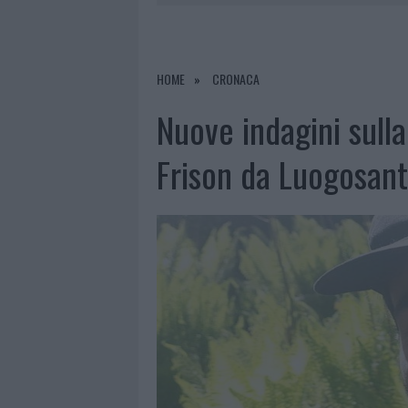
7 AGOSTO 2026
|
CALANGIANUS, DOPO LE POLEMIC
7 AGOSTO 2026
|
OLBIA, DIVIETO DI SOSTA CONT
7 AGOSTO 2026
|
PAUSA CAFFÈ IMPECCABILE: COME 
HOME
CRONACA
7 AGOSTO 2026
|
LE PREVISIONI METEO PER IL WEE
Nuove indagini sull
Frison da Luogosan