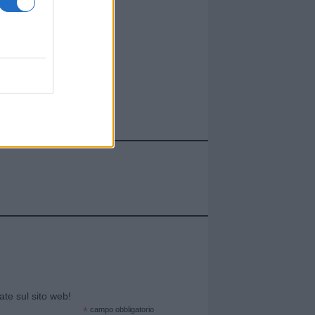
cate sul sito web!
*
campo obbligatorio