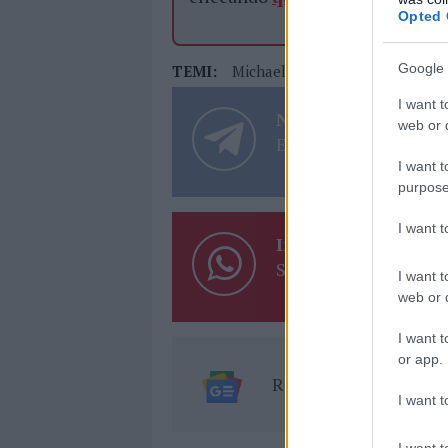
Opted 
Google 
TEMI:
Michael Frison
Notizie Luogo
I want t
Notizie in tempo r
web or d
Entra nel canale tele
I want t
purpose
I want 
Inviaci le tue segna
Su WhatsApp al nume
I want t
web or d
I want t
or app.
Ricevi le nostre ult
I want t
I want t