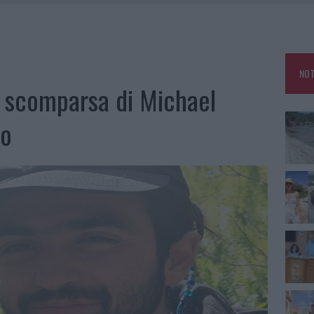
HE IL CENTRO ACCOGLIENZA MINORI CHIUDE
RO SPACCIO E DEGRADO: ESPLODE LA PROTESTA
SCEGLIERE LA SOLUZIONE IDEALE PER LA CASA E L’UFFICIO
NOT
KEND A OLBIA E IN GALLURA
a scomparsa di Michael
to