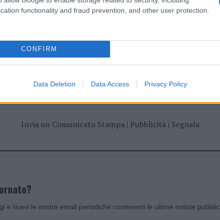
cation functionality and fraud prevention, and other user protection.
CONFIRM
dente
Prossimo articolo
Data Deletion
Data Access
Privacy Policy
Invia un Comunicato Stampa
|
Pubblicità
|
Segnala
iornato?
ggi e ricevi le nostre email periodiche contenenti le ultime notizie pubbli