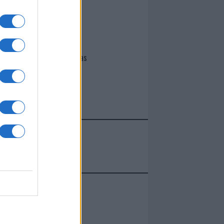
I nostri cari
Giovannimaria Cabras