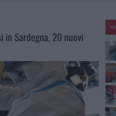
NO LE SUITE: FURTO DA 50MILA NEL RESORT
MEDICALE AVANZATA IN EUROPA: CLASSIFICA DEI 5 CENTRI DI RIFERIMENTO
NOT
A IL CAMPO BASE: L’INAUGURAZIONE
i in Sardegna, 20 nuovi
: GRANDE PARTECIPAZIONE PER IL SUO RACCONTO