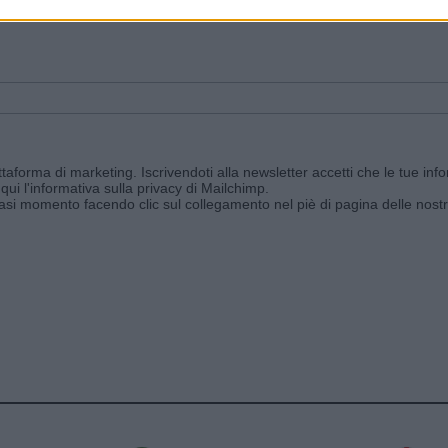
ggi e ricevi le nostre email periodiche contenenti le ultime notizie pubbli
aforma di marketing. Iscrivendoti alla newsletter accetti che le tue info
qui l'informativa sulla privacy di Mailchimp
.
siasi momento facendo clic sul collegamento nel piè di pagina delle nostr