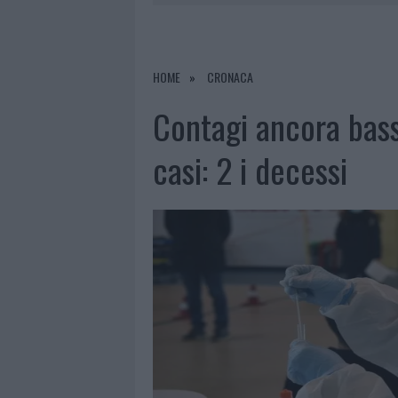
6 AGOSTO 2026
|
GALLURA, FINTI CLIENTI SVUOTA
7 AGOSTO 2026
|
MIGLIORI CLINICHE DI ESTETICA 
PER I TRATTAMENTI LASER NON INVASIVI
HOME
CRONACA
6 AGOSTO 2026
|
INCENDI, A SAN PASQUALE ARRIV
Contagi ancora bass
6 AGOSTO 2026
|
ANDREA MURA CONQUISTA PALAU
casi: 2 i decessi