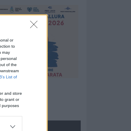
sonal or
ection to
ou may
 personal
out of the
 downstream
B’s List of
er and store
to grant or
ed purposes
ROLOGIE