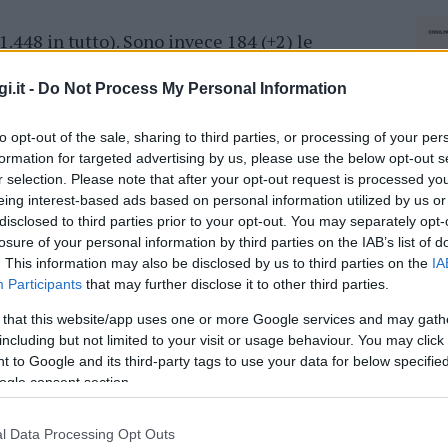
1.448 in tutto). Sono invece 184 (+2) le
n ospedale in
reparti non intensivi
, mentre
 intensiva
. Le persone in isolamento
i.it -
Do Not Process My Personal Information
ti
sono complessivamente 41.678 (+119).
to opt-out of the sale, sharing to third parties, or processing of your per
sitivi complessivamente accertati, 14.763 (+13)
formation for targeted advertising by us, please use the below opt-out s
r selection. Please note that after your opt-out request is processed y
tropolitana di Cagliari, 8.604 nel Sud Sardegna,
eing interest-based ads based on personal information utilized by us or
 a Nuoro,
17.111 (+3) a Sassari.
disclosed to third parties prior to your opt-out. You may separately opt-
losure of your personal information by third parties on the IAB’s list of
. This information may also be disclosed by us to third parties on the
IA
azionali?
Participants
that may further disclose it to other third parties.
 that this website/app uses one or more Google services and may gath
 mese
cliccando
qui
including but not limited to your visit or usage behaviour. You may click 
 to Google and its third-party tags to use your data for below specifi
ogle consent section.
do nella sezione
Login
dal menù del sito o
l Data Processing Opt Outs
NEC