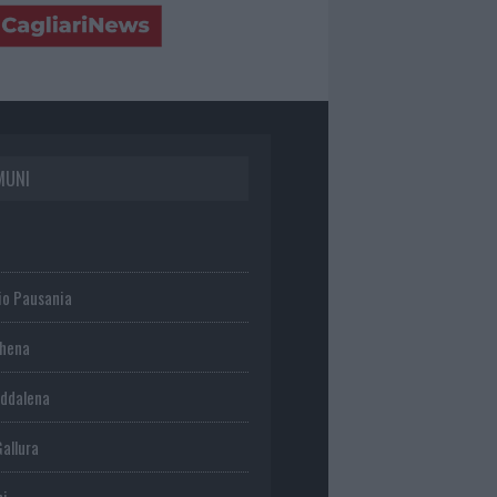
MUNI
io Pausania
chena
ddalena
Gallura