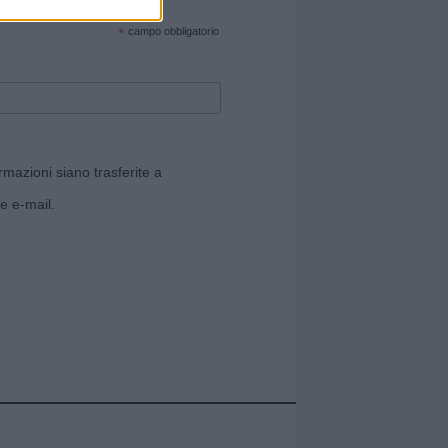
cate sul sito web!
*
campo obbligatorio
rmazioni siano trasferite a
e e-mail.