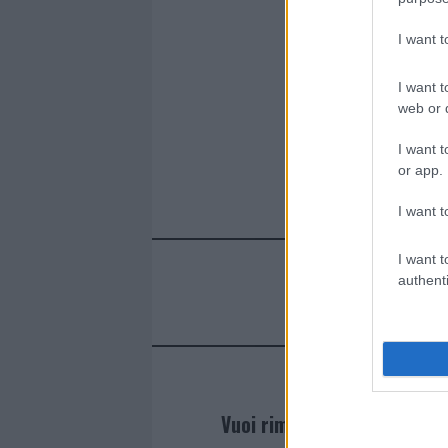
I want 
I want t
web or d
I want t
or app.
I want t
I want t
authenti
Vuoi rimanere sempre agg