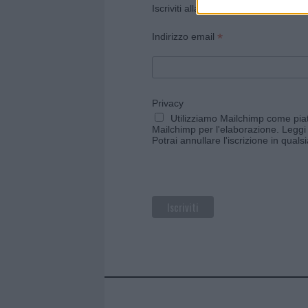
Iscriviti alla newsletter di Gallura O
*
Indirizzo email
Privacy
Utilizziamo Mailchimp come piatt
Mailchimp per l'elaborazione.
Leggi 
Potrai annullare l'iscrizione in qual