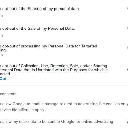
o opt-out of the Sharing of my personal data.
In
na
Coronavirus Sardegna
o opt-out of the Sale of my Personal Data.
In
to opt-out of processing my Personal Data for Targeted
ing.
In
o opt-out of Collection, Use, Retention, Sale, and/or Sharing
dente
Prossimo articolo
ersonal Data that Is Unrelated with the Purposes for which it
lected.
Out
consents
o allow Google to enable storage related to advertising like cookies on
evice identifiers in apps.
o allow my user data to be sent to Google for online advertising
s.