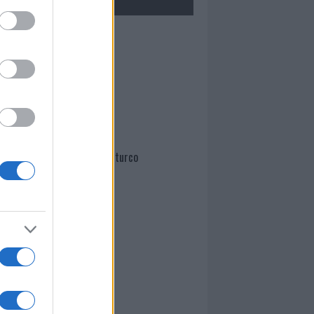
Mario Malu
Paolo Pinna
Martina Agostina Diturco
I nostri cari
I nostri cari