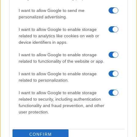
Michelle Hunziker in Gallura, bella anche dal
I want to allow Google to send me
vivo: un amico vip svela come fa
personalized advertising.
I want to allow Google to enable storage
Calangianus, dopo le polemiche il centro
related to analytics like cookies on web or
accoglienza minori chiude
device identifiers in apps.
I want to allow Google to enable storage
Olbia, divieto di sosta contro spaccio e degrado:
related to functionality of the website or app.
esplode la protesta
I want to allow Google to enable storage
related to personalization.
Pausa caffè impeccabile: come scegliere la
soluzione ideale per la casa e l’ufficio
I want to allow Google to enable storage
related to security, including authentication
functionality and fraud prevention, and other
Monte Pino, la fine di un lungo dolore: storia e
user protection.
rinascita della strada che segnò la Gallura
Raid nelle campagne di Berchidda, rischio per
CONFIRM