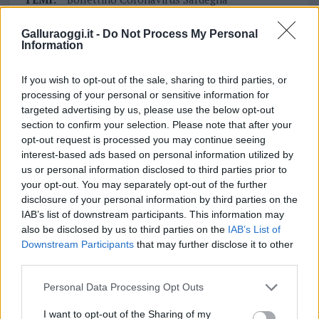
Coronavirus Sardegna
Galluraoggi.it -
Do Not Process My Personal
Information
Inviaci le tue segnalazioni,
i tuoi video e le tue foto
If you wish to opt-out of the sale, sharing to third parties, or
Su WhatsApp al numero +39
processing of your personal or sensitive information for
345 356 7512
targeted advertising by us, please use the below opt-out
section to confirm your selection. Please note that after your
opt-out request is processed you may continue seeing
interest-based ads based on personal information utilized by
us or personal information disclosed to third parties prior to
Notizie in tempo reale?
your opt-out. You may separately opt-out of the further
Entra nel canale telegram di
disclosure of your personal information by third parties on the
GalluraOggi.it
IAB’s list of downstream participants. This information may
also be disclosed by us to third parties on the
IAB’s List of
Downstream Participants
that may further disclose it to other
third parties.
Please note that this website/app uses one or more Google
Personal Data Processing Opt Outs
Ricevi le nostre ultime news
services and may gather and store information including but
not limited to your visit or usage behaviour. You may click to
I want to opt-out of the Sharing of my