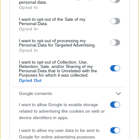
personal data.
grant or deny consent to Google and its third-party tags to
da
Google News
Opted In
use your data for below specified purposes in below Google
consent section.
I want to opt-out of the Sale of my
Personal Data.
Condividi l'articolo
Opted In
F
T
Pi
W
S
I want to opt-out of processing my
Personal Data for Targeted Advertising.
a
w
n
h
h
Opted In
ce
it
te
at
a
I want to opt-out of Collection, Use,
Articolo precedente
Retention, Sale, and/or Sharing of my
b
te
re
s
re
Personal Data that Is Unrelated with the
Prossimo articolo
Purposes for which it was collected.
o
r
st
A
Opted Out
o
p
Google consents
NOTIZIE RECENTI
k
p
I want to allow Google to enable storage
related to advertising like cookies on web or
Le previsioni meteo per il weekend a Olbia e in
device identifiers in apps.
Gallura
I want to allow my user data to be sent to
Google for online advertising purposes.