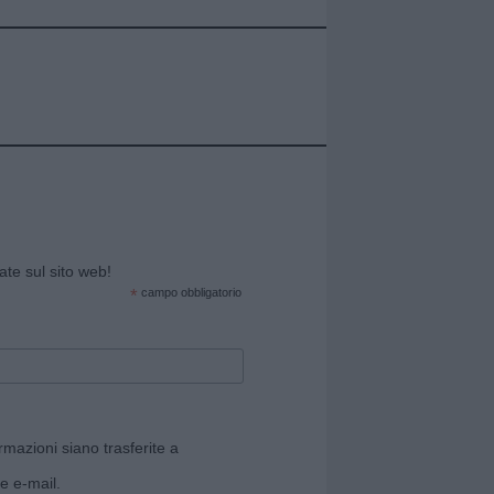
cate sul sito web!
*
campo obbligatorio
rmazioni siano trasferite a
e e-mail.