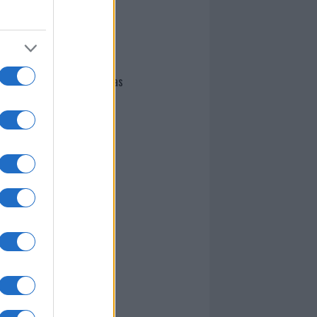
I nostri cari
Giovannimaria Cabras