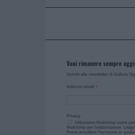
o
r
st
A
o
p
k
p
Vuoi rimanere sempre agg
Iscriviti alla newsletter di Gallura O
*
Indirizzo email
Privacy
Utilizziamo Mailchimp come piatt
Mailchimp per l'elaborazione.
Leggi 
Potrai annullare l'iscrizione in qual