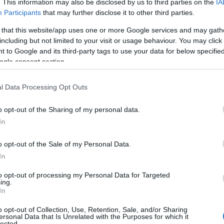
. This information may also be disclosed by us to third parties on the
IA
Participants
that may further disclose it to other third parties.
ene invece 4 seggi:
Simonetta Lai
ottiene 367
 that this website/app uses one or more Google services and may gath
acchi
305 e
Nino Sanciu
264. Gli ultimi tre
including but not limited to your visit or usage behaviour. You may click 
o Fiorentino
dei Riformatori Sardi con 302
 to Google and its third-party tags to use your data for below specifi
l Psd’Az e
Vanni Sanna
della Lega Salvini con
ogle consent section.
l Data Processing Opt Outs
o opt-out of the Sharing of my personal data.
one che, oltre al candidato Augusto Navone,
In
oti, Gianluca Corda con 718, Maddalena Corda
o opt-out of the Sale of my Personal Data.
per la lista Olbia Democratica. Due seggi
In
ini (472 voti) e Davide Bacciu (433). Per Alba
e Stefano Spada con 302 voti mentre per Scelta
to opt-out of processing my Personal Data for Targeted
ing.
 Movimento 5 Stelle entra Maria Teresa
In
me per Olbia Paola Altana Tournier (263).
o opt-out of Collection, Use, Retention, Sale, and/or Sharing
ersonal Data that Is Unrelated with the Purposes for which it
lected.