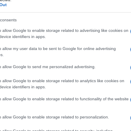
Out
azionali?
consents
o allow Google to enable storage related to advertising like cookies on
 mese
cliccando
qui
evice identifiers in apps.
o allow my user data to be sent to Google for online advertising
s.
do nella sezione
Login
dal menù del sito o
to allow Google to send me personalized advertising.
o allow Google to enable storage related to analytics like cookies on
evice identifiers in apps.
 Comune Olbia
Consiglio Comunale Olbia
o allow Google to enable storage related to functionality of the website
Notizie Olbia
Settimo Nizzi
lazioni, i tuoi video e le tue foto
o allow Google to enable storage related to personalization.
ro +39 345 356 7512
o allow Google to enable storage related to security, including