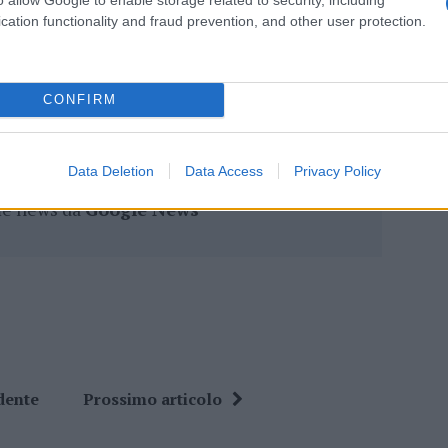
cation functionality and fraud prevention, and other user protection.
eale?
gram di GalluraOggi.it
CONFIRM
Data Deletion
Data Access
Privacy Policy
ime news da
Google News
dente
Prossimo articolo