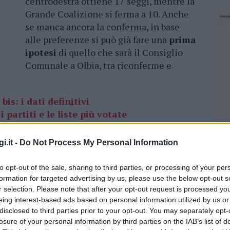
centrodestra ottiene 17 seggi, mentre la
Grande Coalizione si ferma a 10. Anche
se manca ancora la conferma, in base
alle preferenze si può già fare una
prima
ipotesi
di quello che sarà il Consiglio
Comunale a Olbia, tra riconferme e
 bis: i dati definitivi
 partiti e le liste più votate
i.it -
Do Not Process My Personal Information
arà la parte del leone con 10 consiglieri che
to opt-out of the sale, sharing to third parties, or processing of your per
formation for targeted advertising by us, please use the below opt-out s
Sono
Angelo Cocciu
che con 1549 voti è il
r selection. Please note that after your opt-out request is processed y
erra
con 842 voti,
Marco Balata
con 690,
eing interest-based ads based on personal information utilized by us or
Monni
(620),
Michele Fiori
(596),
Antonella
disclosed to third parties prior to your opt-out. You may separately opt-
),
Maria Antonietta Cossu
(467) e infine
losure of your personal information by third parties on the IAB’s list of
NEC