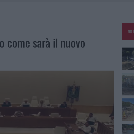
IAMME A LA MADDALENA, INCENDIO A MONTI D’À RENA
KEND A OLBIA E IN GALLURA
 BELLA ANCHE DAL VIVO: UN AMICO VIP SVELA COME FA
NOT
 A FUOCO DUE FURGONI
co come sarà il nuovo