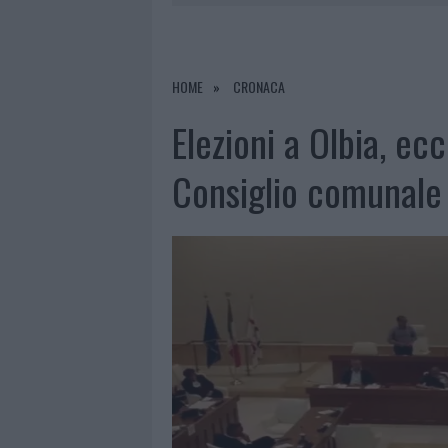
8 AGOSTO 2026
|
RISTORANTE DISTRUTTO DALLE F
7 AGOSTO 2026
|
LE PREVISIONI METEO PER IL WEE
7 AGOSTO 2026
|
MICHELLE HUNZIKER IN GALLURA,
HOME
CRONACA
8 AGOSTO 2026
|
INCENDIO NELLA NOTTE A OLBIA,
Elezioni a Olbia, ec
Consiglio comunale